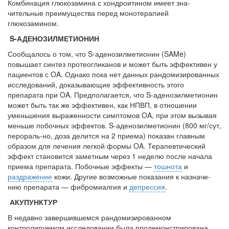
Комби­нация глюкозамина с хондроитином имеет зна­
больничной палате
чительные преимущества перед монотерапией
бесплатно, в течении всего срока лечения...
глюкозамином.
S-АДЕНОЗИЛМЕТИОНИН
Сообщалось о том, что S-аденозилметионин (SAMe)
повышает синтез протеогликанов и может быть эффективен у
пациентов с OA. Однако пока нет данных рандомизированных
исследований, доказывающие эффективность этого
препарата при OA. Предполагается, что S-аденозилметионин
может быть так же эффективен, как НПВП, в отношении
умень­шения выраженности симптомов OA, при этом вызывая
меньше побочных эффектов. S-аденозилметионин (800 мг/сут,
перораль-но, доза делится на 2 приема) показан главным
образом для лечения легкой формы OA. Тера­певтический
эффект становится заметным че­рез 1 неделю после начала
приема препарата. Побочные эффекты —
тошнота
и
раздражение
кожи. Другие возможные показания к назначе­
нию препарата — фибромиалгия и
депрессия
.
АКУПУНКТУР
В недавно завершившемся рандомизиро­ванном
контролируемом исследовании была продемонстрирована