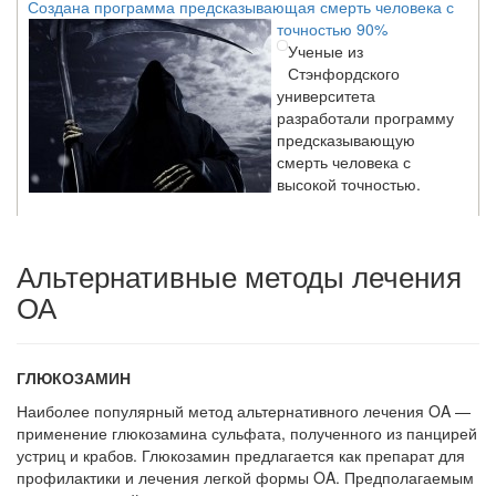
точностью 90%
Ученые из
Стэнфордского
университета
разработали программу
предсказывающую
смерть человека с
высокой точностью.
Зарплата врачей в 2018 году превысит средний доход
Альтернативные методы лечения
россиян в два раза
ОА
Глава Минздрава РФ
Вероника Скворцова
опровергла
сообщение о падении
ГЛЮКОЗАМИН
доходов медицинских
работников в
Наиболее популярный метод альтернатив­ного лечения OA —
ближайшие годы. Она
применение глюкозамина сульфата, полученного из панцирей
заявила об этом на
устриц и крабов. Глюкозамин предлагается как препа­рат для
встрече с журналистами ведущих...
профилактики и лечения легкой формы OA. Предполагаемым