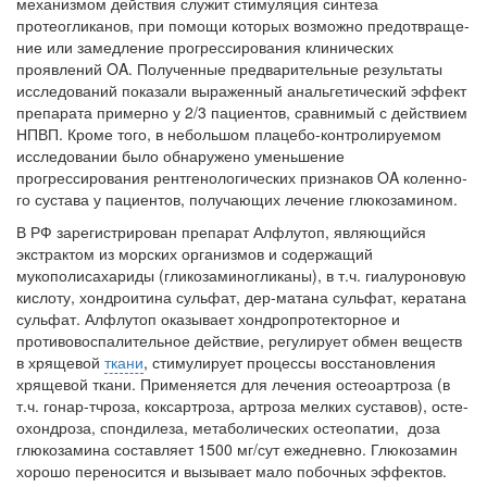
механизмом действия служит стимуляция синтеза
протеогликанов, при помощи которых возможно предотвраще­
Местная анестезия развивает кардиотоксичность
ние или замедление прогрессирования клини­ческих
Федеральная служба по
проявлений OA. Полученные предва­рительные результаты
надзору в сфере
исследований показали выраженный анальгетический эффект
здравоохранения озвучила
препа­рата примерно у 2/3 пациентов, сравнимый с действием
тревожную статистику. Она
НПВП. Кроме того, в небольшом плацебо-контролируемом
касаются увеличения риска
исследовании было обнаружено уменьшение
острой кардиотоксичности и
прогрессирования рентгенологических признаков OA коленно­
роста сопутствующих
го сустава у пациентов, получающих лечение глюкозамином.
осложнений от...
В РФ зарегистрирован препарат Алфлутоп, явля­ющийся
экстрактом из морских организмов и содер­жащий
мукополисахариды (гликозаминогликаны), в т.ч. гиалуроновую
Закон о праве родителей находиться с детьми в
кислоту, хондроитина сульфат, дер-матана сульфат, кератана
реанимации внесен в Госдуму
сульфат. Алфлутоп оказывает хондропротекторное и
Соответствующий
противовоспалительное дей­ствие, регулирует обмен веществ
законопроект внесен в
в хрящевой
ткани
, сти­мулирует процессы восстановления
палату на
хрящевой ткани. Применяется для лечения остеоартроза (в
рассмотрение. Суть его
т.ч. гонар-тчроза, коксартроза, артроза мелких суставов), осте­
охондроза, спондилеза, метаболических остеопатии, доза
заключается в
глюкозамина составляет 1500 мг/сут ежедневно. Глюкозамин
нахождении одного из
хорошо переносится и вызывает мало побочных эффектов.
родителей в