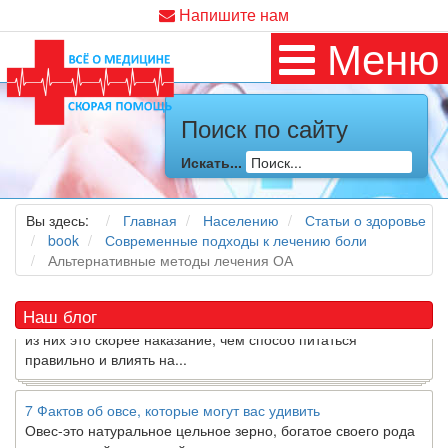
Напишите нам
Меню
Поиск по сайту
Как я заболел во время локдауна?
Это странная ситуация: вы соблюдали все меры
Искать...
предосторожности COVID-19 (вы почти все время дома),
но, тем не менее, вы каким-то образом простудились. Вы
можете задаться...
Вы здесь:
Главная
Населению
Статьи о здоровье
book
Современные подходы к лечению боли
Альтернативные методы лечения ОА
5 причин обратить внимание на средиземноморскую диету
Как
диетолог
, я вижу, что многие причудливые диеты
приходят в нашу
жизнь
и быстро исчезают из нее. Многие
Наш блог
из них это скорее наказание, чем способ питаться
правильно и влиять на...
7 Фактов об овсе, которые могут вас удивить
Овес-это натуральное цельное зерно, богатое своего рода
растворимой клетчаткой, которая может помочь вывести