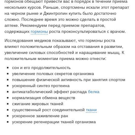
гормонов обещают привести вас в порядок в течении приема
нескольких курсов. Раньше, спортсмены искали этот препарат
Местная анестезия развивает кардиотоксичность
на черном рынке и Джинтропин купить было достаточно
Федеральная служба по
сложно. Последнее время это можно сделать в простой
надзору в сфере
аптеке. Рекомендуем перед приемом препаратов,
здравоохранения озвучила
содержащих
гормоны
роста проконсультироваться с врачом.
тревожную статистику. Она
касаются увеличения риска
Исследования медиков показывают, что гормоны роста
острой кардиотоксичности и
влияют положительным образом на отставания в развитии,
роста сопутствующих
увеличение силовых способностей и наращивание мышц. К
осложнений от...
положительным моментам приема можно отнести:
сон и его продолжительность
увеличение половых секретов организма
Закон о праве родителей находиться с детьми в
повышение физической активность при занятия спортом
реанимации внесен в Госдуму
ускоренный синтез протеина
Соответствующий
антикатаболический эффект распада
белка
законопроект внесен в
нормализация обмена веществ
палату на
сжигание жировых тканей
существенный рост соединительной
рассмотрение. Суть его
ткани
ускоренное заживление ран
заключается в
ускорение регенерации тканей организма
нахождении одного из
родителей в