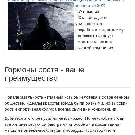
точностью 90%
Ученые из
Стэнфордского
университета
разработали программу
предсказывающую
смерть человека с
высокой точностью.
Гормоны роста - ваше
Зарплата врачей в 2018 году превысит средний доход
россиян в два раза
преимущество
Глава Минздрава РФ
Вероника Скворцова
опровергла
сообщение о падении
Привлекательность - главный козырь человека в современном
доходов медицинских
обществе.
Идеалы красоты всегда были разными, но высокий
работников в
рост и спортивная фигура всегда были вне конкуренции.
ближайшие годы. Она
Добиться этого без усилий невозможно. Но некоторые люди
заявила об этом на
все же интересуются быстрыми способами наращивания
встрече с журналистами ведущих...
мышц и приведения фигуры в порядок. Производители