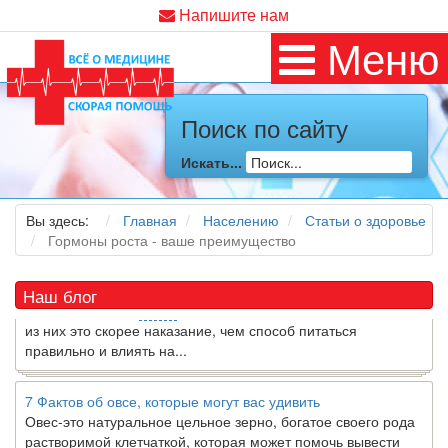
Напишите нам
Меню
Поиск по сайту
Как я заболел во время локдауна?
Это странная ситуация: вы соблюдали все меры
Искать...
предосторожности COVID-19 (вы почти все время дома),
но, тем не менее, вы каким-то образом простудились. Вы
можете задаться...
Вы здесь:
Главная
Населению
Статьи о здоровье
Гормоны роста - ваше преимущество
5 причин обратить внимание на средиземноморскую диету
Как
диетолог
, я вижу, что многие причудливые диеты
Наш блог
приходят в нашу
жизнь
и быстро исчезают из нее. Многие
из них это скорее наказание, чем способ питаться
правильно и влиять на...
7 Фактов об овсе, которые могут вас удивить
Овес-это натуральное цельное зерно, богатое своего рода
растворимой клетчаткой, которая может помочь вывести