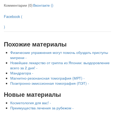
больничной палате
Комментарии (0)
Вконтакте (
)
бесплатно, в течении всего срока лечения...
Facebook (
)
Похожие материалы
Физические упражнения могут помочь обуздать приступы
мигрени -
Новейшее лекарство от гриппа из Японии: выздоровление
всего за 2 дня! -
Мандрагора -
Магнитно-резонансная томография (МРТ) -
Позитронно-эмиссионная томография (ПЭТ) -
Новые материалы
Косметология для вас! -
Преимущества лечения за рубежом -