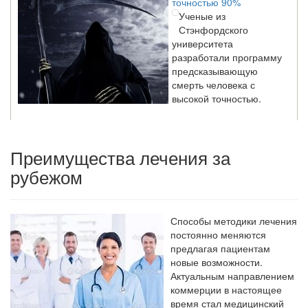
Ученые из
Стэнфордского
университета
разработали программу
предсказывающую
смерть человека с
высокой точностью.
Зарплата врачей в 2018 году превысит средний доход
Преимущества лечения за
россиян в два раза
Глава Минздрава РФ
рубежом
Вероника Скворцова
опровергла
сообщение о падении
Способы методики лечения
доходов медицинских
постоянно меняются
работников в
предлагая пациентам
ближайшие годы. Она
новые возможности.
заявила об этом на
Актуальным направлением
встрече с журналистами ведущих...
коммерции в настоящее
время стал медицинский