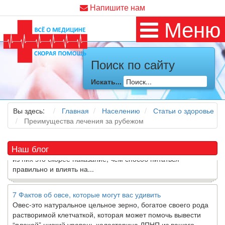
Напишите нам
Меню
Как я заболел во время локдауна?
Поиск по сайту
Это странная ситуация: вы соблюдали все меры
предосторожности COVID-19 (вы почти все время дома),
Искать...
но, тем не менее, вы каким-то образом простудились. Вы
можете задаться...
Вы здесь:
Главная
Населению
Статьи о здоровье
Преимущества лечения за рубежом
5 причин обратить внимание на средиземноморскую диету
Как
диетолог
, я вижу, что многие причудливые диеты
приходят в нашу
жизнь
и быстро исчезают из нее. Многие
Наш блог
из них это скорее наказание, чем способ питаться
правильно и влиять на...
7 Фактов об овсе, которые могут вас удивить
Овес-это натуральное цельное зерно, богатое своего рода
растворимой клетчаткой, которая может помочь вывести
“плохой” низкий уровень холестерина ЛПНП из вашего