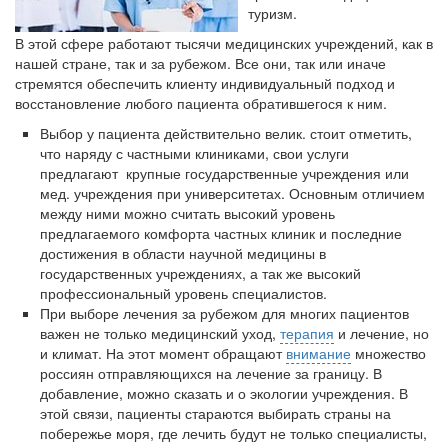
Местная анестезия развивает кардиотоксичность
туризм.
Федеральная служба по
В этой сфере работают тысячи медицинских учреждений, как в
надзору в сфере
нашей стране, так и за рубежом. Все они, так или иначе
здравоохранения озвучила
стремятся обеспечить клиенту индивидуальный подход и
тревожную статистику. Она
восстановление любого пациента обратившегося к ним.
касаются увеличения риска
острой кардиотоксичности и
Выбор у пациента действительно велик. стоит отметить,
роста сопутствующих
что наряду с частными клиниками, свои услуги
осложнений от...
предлагают крупные государственные учреждения или
мед. учреждения при университетах. Основным отличием
между ними можно считать высокий уровень
предлагаемого комфорта частных клиник и последние
Закон о праве родителей находиться с детьми в
достижения в области научной медицины в
реанимации внесен в Госдуму
государственных учреждениях, а так же высокий
Соответствующий
профессиональный уровень специалистов.
законопроект внесен в
При выборе лечения за рубежом для многих пациентов
палату на
важен не только медицинский уход,
терапия
и лечение, но
рассмотрение. Суть его
и климат. На этот момент обращают
внимание
множество
заключается в
россиян отправляющихся на лечение за границу. В
добавление, можно сказать и о экологии учреждения. В
нахождении одного из
этой связи, пациенты стараются выбирать страны на
родителей в
побережье моря, где лечить будут не только специалисты,
больничной палате