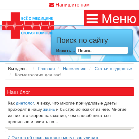
Напишите нам
Меню
Поиск по сайту
Искать...
Как я заболел во время локдауна?
Это странная ситуация: вы соблюдали все меры
предосторожности COVID-19 (вы почти все время дома),
Вы здесь:
Главная
Населению
Статьи о здоровье
но, тем не менее, вы каким-то образом простудились. Вы
Косметология для вас!
можете задаться...
Наш блог
5 причин обратить внимание на средиземноморскую диету
Как
диетолог
, я вижу, что многие причудливые диеты
приходят в нашу
жизнь
и быстро исчезают из нее. Многие
из них это скорее наказание, чем способ питаться
правильно и влиять на...
7 Фактов об овсе, которые могут вас удивить