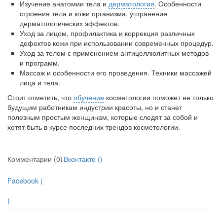
нахождении одного из
Изучение анатомии тела и
дерматология
. Особенности
родителей в
строения тела и кожи организма, учтранение
больничной палате
дерматологических эффектов.
бесплатно, в течении всего срока лечения...
Уход за лицом, профилактика и коррекция различных
дефектов кожи при использовании современных процедур.
Уход за телом с применением антицеллюлитных методов
и программ.
Массаж и особенности его проведения. Техники массажей
лица и тела.
Стоит отметить, что
обучение
косметологии поможет не только
будущим работникам индустрии красоты, но и станет
полезным простым женщинам, которые следят за собой и
хотят быть в курсе последних трендов косметологии.
Комментарии (0)
Вконтакте (
)
Facebook (
)