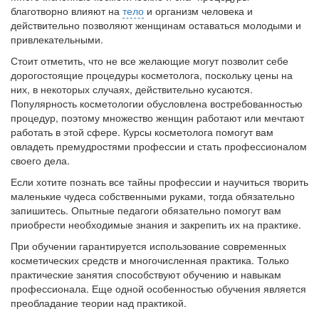
встрече с журналистами ведущих...
благотворно влияют на
тело
и организм человека и
действительно позволяют женщинам оставаться молодыми и
привлекательными.
Местная анестезия развивает кардиотоксичность
Федеральная служба по
Стоит отметить, что не все желающие могут позволит себе
надзору в сфере
дорогостоящие процедуры косметолога, поскольку цены на
здравоохранения озвучила
них, в некоторых случаях, действительно кусаются.
тревожную статистику. Она
Популярность косметологии обусловлена востребованностью
касаются увеличения риска
процедур, поэтому множество женщин работают или мечтают
острой кардиотоксичности и
работать в этой сфере. Курсы косметолога помогут вам
роста сопутствующих
овладеть премудростями профессии и стать профессионалом
осложнений от...
своего дела.
Если хотите познать все тайны профессии и научиться творить
маленькие чудеса собственными руками, тогда обязательно
запишитесь. Опытные педагоги обязательно помогут вам
Закон о праве родителей находиться с детьми в
приобрести необходимые знания и закрепить их на практике.
реанимации внесен в Госдуму
Соответствующий
При обучении гарантируется использование современных
законопроект внесен в
косметических средств и многочисленная практика. Только
палату на
практические занятия способствуют обучению и навыкам
рассмотрение. Суть его
профессионала. Еще одной особенностью обучения является
преобладание теории над практикой.
заключается в