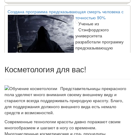
Создана программа предсказывающая смерть человека с
точностью 90%
Ученые из
Стэнфордского
университета
разработали программу
предсказывающую
смерть человека с
высокой точностью.
Косметология для вас!
Зарплата врачей в 2018 году превысит средний доход
россиян в два раза
Представительницы прекрасного
Глава Минздрава РФ
пола уделяют много внимания своему внешнему виду и
Вероника Скворцова
стараются всегда поддерживать природную красоту. Благо,
опровергла
для поддержания должного внешнего вида есть немало
сообщение о падении
средств и возможностей.
доходов медицинских
работников в
Современные технологии красоты давно поражают своим
ближайшие годы. Она
многообразием и шагают в ногу со временем.
заявила об этом на
Многочисленные косметические и спа- процедуры