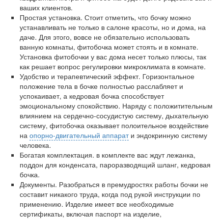
бесплатно, в течении всего срока лечения...
ваших клиентов.
Простая установка. Стоит отметить, что бочку можно
устанавливать не только в салоне красоты, но и дома, на
даче. Для этого, вовсе не обязательно использовать
ванную комнаты, фитобочка может стоять и в комнате.
Установка фитобочки у вас дома несет только плюсы, так
как решает вопрос регулировки микроклимата в комнате.
Удобство и терапевтический эффект. Горизонтальное
положение тела в бочке полностью расслабляет и
успокаивает, а кедровая бочка способствует
эмоциональному спокойствию. Наряду с положитительным
влиянием на сердечно-сосудистую систему, дыхательную
систему, фитобочка оказывает полоительное воздействие
на
опорно-двигательный аппарат
и эндокринную систему
человека.
Богатая комплектация. в комплекте вас ждут лежанка,
поддон для конденсата, пароразводящий шланг, кедровая
бочка.
Документы. Разобраться в премудростях работы бочки не
составит никакого труда, когда под рукой инструкции по
применению. Изделие имеет все необходимые
сертификаты, включая паспорт на изделие,