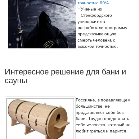
Ученые из
Стэнфордского
университета
разработали программу
предсказывающую
смерть человека с
высокой точностью.
Зарплата врачей в 2018 году превысит средний доход
Интересное решение для бани и
россиян в два раза
сауны
Глава Минздрава РФ
Вероника Скворцова
опровергла
сообщение о падении
Россияне, в подавляющем
доходов медицинских
большинстве, не
работников в
представляют себя без
ближайшие годы. Она
бани. Трудно представить
заявила об этом на
себе человека, который не
встрече с журналистами ведущих...
любит греться и парится.