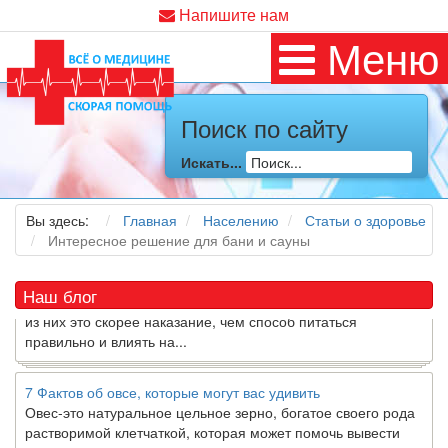
Напишите нам
Меню
Как я заболел во время локдауна?
Поиск по сайту
Это странная ситуация: вы соблюдали все меры
предосторожности COVID-19 (вы почти все время дома),
Искать...
но, тем не менее, вы каким-то образом простудились. Вы
можете задаться...
Вы здесь:
Главная
Населению
Статьи о здоровье
Интересное решение для бани и сауны
5 причин обратить внимание на средиземноморскую диету
Как
диетолог
, я вижу, что многие причудливые диеты
приходят в нашу
жизнь
и быстро исчезают из нее. Многие
Наш блог
из них это скорее наказание, чем способ питаться
правильно и влиять на...
7 Фактов об овсе, которые могут вас удивить
Овес-это натуральное цельное зерно, богатое своего рода
растворимой клетчаткой, которая может помочь вывести
“плохой” низкий уровень холестерина ЛПНП из вашего