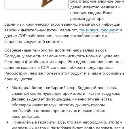
Благотворное влияние бани
Местная анестезия развивает кардиотоксичность
давно известно медикам и
Федеральная служба по
простым людям. Бани
надзору в сфере
рекомендуют при
здравоохранения озвучила
различных хронических заболеваниях, начиная от инфекций
тревожную статистику. Она
верхних дыхательных путей: ларингит,
тонзиллит
,
фарингит
и
касаются увеличения риска
другие ЛОР-заболевания, заканчивая заболеваниями
острой кардиотоксичности и
сердечно-сосудистой системы.
роста сопутствующих
Современные технологии достигли небывалый высот.
осложнений от...
Сегодня, у вас есть возможность испытать новые ощущения
благодаря фитобочкам из кедра. Это идеальное решение для
салонов красоты и СПА-салонов набирает популярность.
Закон о праве родителей находиться с детьми в
Рассмотрим, чем же полезен это продукт и в чем его основные
реанимации внесен в Госдуму
преимущества:
Соответствующий
Материал бочки - сибирский кедр. Кедровый лес всегда
законопроект внесен в
славился своим чудесным ароматом и чистым воздухом.
палату на
Дерево выделяет фитоциндры, именно эти вечества
рассмотрение. Суть его
обеззараживают воздух, поэтому дышать кедром
заключается в
необычайно полезно при нервынх и психических
нахождении одного из
расстройствах.
родителей в
Приемлемые габариты. Все, что вам необходимо, это три
больничной палате
квадратных метра и фитобочка будет долго радовать вас и