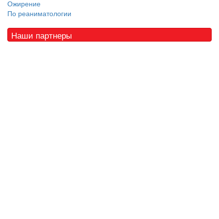
Ожирение
По реаниматологии
Наши партнеры
© 2010 - 2021 / 03-Ektb.ru
Сайт о медицине и скорой помощи
.
Все права защищены. При копировании материалов ссылка
обязательна.