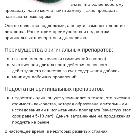
знать, что более дорогому
тревожную статистику. Она
препарату, часто можно найти замену. Такие препараты
касаются увеличения риска
называются дженерики.
острой кардиотоксичности и
роста сопутствующих
Они не являются подделками, а по сути, заменяют дорогие
осложнений от...
лекарства. Рассмотрим преимущества и недостатки
оригинальных препаратов и дженериков.
Преимущества оригинальных препаратов:
Закон о праве родителей находиться с детьми в
реанимации внесен в Госдуму
высокая степень очистки (химический состава)
Соответствующий
увеличенная длительность действия основного
законопроект внесен в
действующего вещества за счет содержания добавок
минимум побочных проявлений
палату на
рассмотрение. Суть его
Недостатки оригинальных препаратов:
заключается в
нахождении одного из
недостаток один, он уже упоминался в тексте, это высокая
родителей в
стоимость лексраства, которая образована длительными
исследованиями и испытаниями препарата (зачастую этот
больничной палате
срок равен 5-10 лет). Деньги затраченные на продвижения
бесплатно, в течении всего срока лечения...
продукта на рынке.
В настоящее время, в некоторых развитых странах,