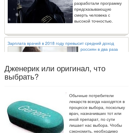
предсказывающую
смерть человека с
высокой точностью.
Зарплата врачей в 2018 году превысит средний доход
россиян в два раза
Глава Минздрава РФ
Вероника Скворцова
опровергла
Дженерик или оригинал, что
сообщение о падении
выбрать?
доходов медицинских
работников в
ближайшие годы. Она
заявила об этом на
Обычные потребители
встрече с журналистами ведущих...
лекарств всегда находятся в
процессе выбора, поскольку
врач, назначивших тот или
Местная анестезия развивает кардиотоксичность
иной препарат, по сути
Федеральная служба по
лишает нас выбора. Чтобы
надзору в сфере
сэкономить, необходимо
здравоохранения озвучила