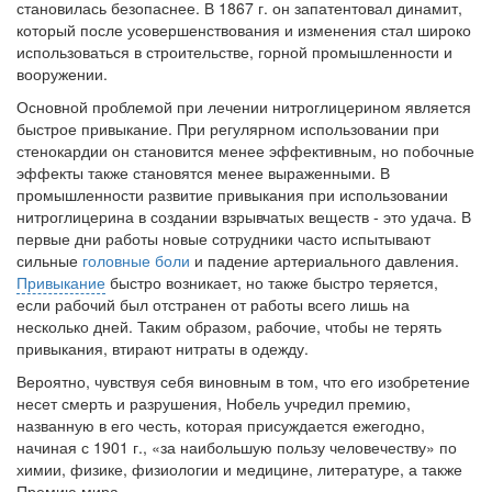
становилась безопаснее. В 1867 г. он запатентовал динамит,
больничной палате
который после усовершенствования и изменения стал широко
бесплатно, в течении всего срока лечения...
использоваться в строительстве, горной промышленности и
вооружении.
Основной проблемой при лечении нитроглицерином является
быстрое при­выкание. При регулярном использовании при
стенокардии он становится ме­нее эффективным, но побочные
эффекты также становятся менее выраженны­ми. В
промышленности развитие привыкания при использовании
нитроглице­рина в создании взрывчатых веществ - это удача. В
первые дни работы новые сотрудники часто испытывают
сильные
головные боли
и падение артериаль­ного давления.
Привыкание
быстро возникает, но также быстро теряется,
если рабочий был отстранен от работы всего лишь на
несколько дней. Таким образом, рабочие, чтобы не терять
привыкания, втирают нитраты в одежду.
Вероятно, чувствуя себя виновным в том, что его изобретение
несет смерть и разрушения, Нобель учредил премию,
названную в его честь, которая присуж­дается ежегодно,
начиная с 1901 г., «за наибольшую пользу человечеству» по
химии, физике, физиологии и медицине, литературе, а также
Премию мира.