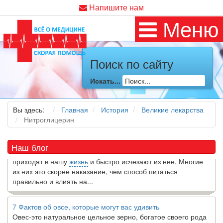
Напишите нам
Меню
Поиск по сайту
Как я заболел во время локдауна?
Это странная ситуация: вы соблюдали все меры
Искать...
предосторожности COVID-19 (вы почти все время дома),
но, тем не менее, вы каким-то образом простудились. Вы
можете задаться...
Вы здесь:
Главная
История
Великие лекарства
Нитроглицерин
5 причин обратить внимание на средиземноморскую диету
Как
диетолог
, я вижу, что многие причудливые диеты
Наш блог
приходят в нашу
жизнь
и быстро исчезают из нее. Многие
из них это скорее наказание, чем способ питаться
правильно и влиять на...
7 Фактов об овсе, которые могут вас удивить
Овес-это натуральное цельное зерно, богатое своего рода
растворимой клетчаткой, которая может помочь вывести