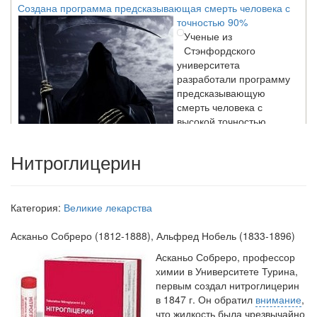
точностью 90%
Ученые из
Стэнфордского
университета
разработали программу
предсказывающую
смерть человека с
высокой точностью.
Нитроглицерин
Зарплата врачей в 2018 году превысит средний доход
россиян в два раза
Глава Минздрава РФ
Категория:
Великие лекарства
Вероника Скворцова
опровергла
Асканьо Собреро
(1812-1888), Альфред Нобель (1833-1896)
сообщение о падении
доходов медицинских
Асканьо Собреро, профессор
работников в
химии в Университете Турина,
ближайшие годы. Она
первым создал нитроглицерин
заявила об этом на
в 1847 г. Он обратил
внимание
,
встрече с журналистами ведущих...
что жидкость была чрезвы­чайно