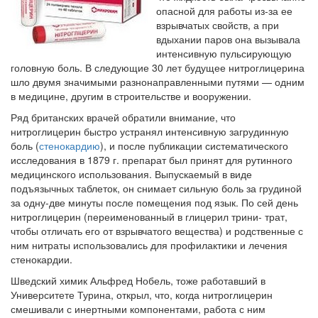
опасной для работы из-за ее
взрывчатых свойств, а при
Местная анестезия развивает кардиотоксичность
вдыхании па­ров она вызывала
Федеральная служба по
интенсивную пульсирующую
надзору в сфере
головную боль. В следующие 30 лет будущее нитроглицерина
здравоохранения озвучила
шло двумя значимыми разнонаправленными путями — одним
тревожную статистику. Она
в медицине, другим в строительстве и вооружении.
касаются увеличения риска
острой кардиотоксичности и
Ряд британских врачей обратили внимание, что
роста сопутствующих
нитроглицерин быстро устранял интенсивную загрудинную
осложнений от...
боль (
стенокардию
), и после публикации систематического
исследования в 1879 г. препарат был принят для рутинного
медицинского использования. Выпускаемый в виде
подъязычных таблеток, он снимает сильную боль за грудиной
Закон о праве родителей находиться с детьми в
за одну-две минуты после помещения под язык. По сей день
реанимации внесен в Госдуму
нитроглицерин (переименованный в глицерил трини- трат,
Соответствующий
чтобы отличать его от взрывчатого вещества) и родственные с
законопроект внесен в
ним нитра­ты использовались для профилактики и лечения
палату на
стенокардии.
рассмотрение. Суть его
Шведский химик Альфред Нобель, тоже работавший в
заключается в
Университете Тури­на, открыл, что, когда нитроглицерин
нахождении одного из
смешивали с инертными компонента­ми, работа с ним
родителей в