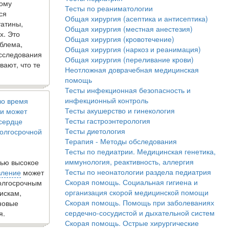
кому
Тесты по реаниматологии
ся
Общая хирургия (асептика и антисептика)
татины,
Общая хирургия (местная анестезия)
х. Это
Общая хирургия (кровотечение)
блема,
Общая хирургия (наркоз и реанимация)
исследования
Общая хирургия (переливание крови)
вают, что те
Неотложная доврачебная медицинская
помощь
Тесты инфекционная безопасность и
инфекционный контроль
во время
Тесты акушерство и гинекология
и может
Тесты гастроэнтерология
 сердце
Тесты диетология
олгосрочной
Терапия - Методы обследования
Тесты по педиатрии. Медицинская генетика,
иммунология, реактивность, аллергия
ью высокое
Тесты по неонатологии раздела педиатрия
вление
может
Скорая помощь. Социальная гигиена и
долгосрочным
организация скорой медицинской помощи
искам,
Скорая помощь. Помощь при заболеваниях
новые
сердечно-сосудистой и дыхательной систем
я.
Скорая помощь. Острые хирургические