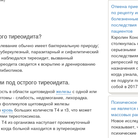
Отмена прие
по рецепту 
болезненны
последствия
пациентов
ого тиреоидита?
Кэролин Кон
столкнулась 
олевание обычно имеет бактериальную природу;
серьезными
 туберкулезный, паразитарный и сифилитический
последствия
м наблюдался тиреоидит, вызванный
репрессий п
 тиреодита сводится к вскрытию и дренированию
назначения 
тибиотиков.
когда узнала
ее подруги п
и под острого тиреоидита.
собой в 2017
ность в области щитовидной
железы
с одной или
птомы - слабость, недомогание, лихорадка.
Психическое
ия фолликулов щитовидной железы
не является
в
кровь
больших количеств Т4 и т3, что может
массовых ра
ями тиреотоксикоза.
Новое иссле
я Т4 из организма наступает промежуточный
показывает, 
, когда больной находится в эутиреоидном
психические