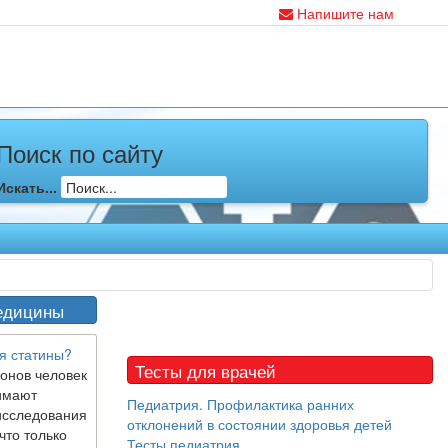
Напишите нам
Поиск по сайту
Искать...
едицины
я статины?
Тесты для врачей
онов человек
имают
Педиатрия. Профилактика ранних
исследования
отклонений в состоянии здоровья детей
что только
Тесты педиатрия