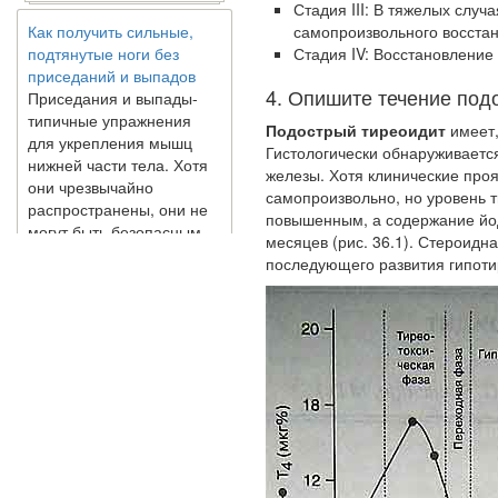
Как получить сильные,
Стадия III: В тяжелых случ
подтянутые ноги без
са­мопроизвольного восст
приседаний и выпадов
Стадия IV: Восстановление
Приседания и выпады-
типичные упражнения
4. Опишите течение под
для укрепления мышц
Подострый тиреоидит
имеет
нижней части тела. Хотя
Гистологичес­ки обнаруживает
они чрезвычайно
железы. Хотя клини­ческие про
распространены, они не
самопроизвольно, но уровень т
могут быть безопасным
повышенным, а содержание йод
вариантом для всех.
месяцев (рис. 36.1). Стероидн
Некоторые...
последующего развития гипоти
Создана программа
предсказывающая смерть
человека с точностью
90%