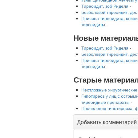
опровергла сообщение о
Тиреоидит, зоб Риделя -
падении доходов
Безболевой тиреоидит, дес
медицинских работников
Причина тиреоидита, клини
в ближайшие годы. Она
тирсоидиты -
заявила об этом на
встрече с журналистами
Новые материал
ведущих...
Тиреоидит, зоб Риделя -
Безболевой тиреоидит, дес
Местная анестезия
Причина тиреоидита, клини
развивает
тирсоидиты -
кардиотоксичность
Старые материа
Неотложные хирургические 
Гипотиреоз у лиц с острым
тиреоидные препараты -
Проявления гипотиреоза, 
Федеральная служба по
Добавить комментарий
надзору в сфере
здравоохранения