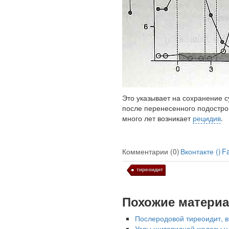
Ученые из
Стэнфордского
университета
разработали программу
предсказывающую
смерть человека с
высокой точностью.
Это указывает на сохранение 
после перенесенного подостро
много лет возникает
рецидив
.
Зарплата врачей в 2018
году превысит средний
доход россиян в два раза
Комментарии (0)
Вконтакте (
)
F
тиреоидит
Похожие матери
Глава Минздрава РФ
Послеродовой тиреоидит, в
Вероника Скворцова
Узлы щитовидной железы у