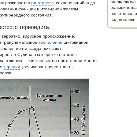
не являются
аях развивается
гипотиреоз
, сохраняющийся до
большинства
ановления функции щитовидной железы.
расстрелов и
 эутиреоидного состояния.
видов массов
острого тиреоидита.
, вероятно, вирусное происхождение.
ся гранулематозное
воспаление
щитовидной
явления почти всегда исчезают
иреогло-Сулина в сыворотке остается
а в железе - снижен­ным на протяжении многих
ая
терапия
увеличивает вероятность
реоза.