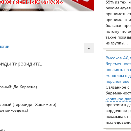
55% из тех, 
рекомендует
принимать с
принимают и
большая про
потому что 
также показы
из группы...
логии
2
Высокое АД 
виды тиреоидита.
беременност
повлиять на
женщины в д
перспективе
озный; Де Кервена)
Связанное с
беременност
кровяное да
арный (тиреоидит Хашимото)
привести к 
ая микседема)
сердечным р
показывают 
исследовани
ой)