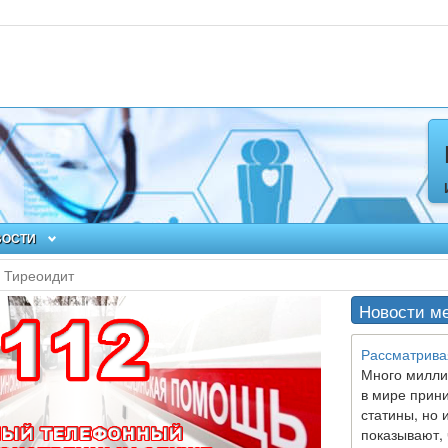
ВОСТИ
Тиреоидит
Новости м
Рассматрива
Много милли
в мире прин
статины, но 
показывают, 