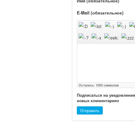
Имя (обязательное)
озвучила тревожную
статистику. Она касаются
E-Mail (обязательное)
увеличения риска острой
кардиотоксичности и
роста сопутствующих
осложнений от...
Закон о праве родителей
находиться с детьми в
реанимации внесен в
Госдуму
Осталось:
1000
символов
Подписаться на уведомления
новых комментариях
Соответствующий
Отправить
законопроект
внесен в палату