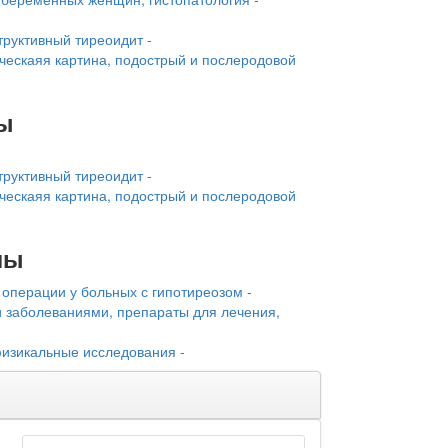
труктивный тиреоидит -
ческаяя картина, подострый и послеродовой
ы
труктивный тиреоидит -
ческаяя картина, подострый и послеродовой
лы
операции у больных с гипотиреозом -
и заболеваниями, препараты для лечения,
физикальные исследования -