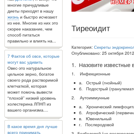
диеты приходят в нашу
жизнь
и быстро исчезают
из нее. Многие из них это
скорее наказание, чем
Тиреоидит
способ питаться
правильно и влиять на...
Категория:
Секреты эндокрино
7 Фактов об овсе, которые
Опубликовано: 25 октября 201
могут вас удивить
Овес-это натуральное
1. Назовите известные 
цельное зерно, богатое
своего рода растворимой
1. Инфекционные
клетчаткой, которая
а. Острый (гнойный)
может помочь вывести
б. Подострый (гранулемат
“плохой” низкий уровень
холестерина ЛПНП из
2. Аутоиммунные
вашего организма....
а. Хронический лимфоцит
б. Атрофический (первичн
в. Ювенильный
В какое время дня лучше
г. Послеродовой
всего принимать
витамины?
3. Безболевой (не послеродов