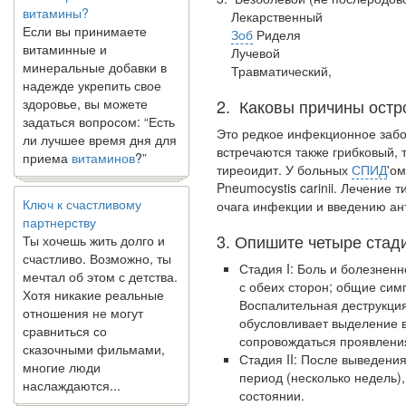
Если вы принимаете
Лекарственный
витаминные и
Зоб
Риделя
минеральные добавки в
Лучевой
надежде укрепить свое
Травматический,
здоровье, вы можете
задаться вопросом: “Есть
2. Каковы причины остр
ли лучшее время дня для
Это редкое инфекционное заб
приема
витаминов
?”
встречаются также грибковый,
ти­реоидит. У больных
СПИД
'о
Ключ к счастливому
Pneumocystis carinii. Лечение
партнерству
очага инфекции и введению ан
Ты хочешь жить долго и
счастливо. Возможно, ты
3. Опишите четыре стади
мечтал об этом с детства.
Стадия I: Боль и болезнен
Хотя никакие реальные
с обеих сторон; общие сим
отношения не могут
Воспа­лительная деструкц
сравниться со
обусловливает выде­ление 
сказочными фильмами,
сопровождаться прояв­лени
многие люди
Стадия II: После выведени
наслаждаются...
пери­од (несколько недель)
состоянии.