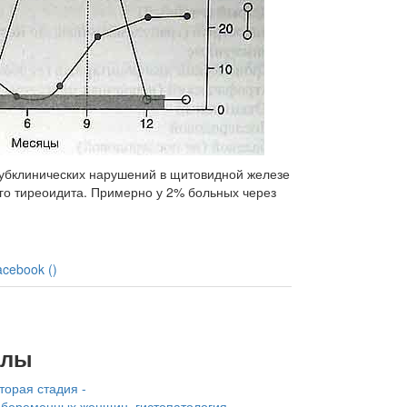
суб­клинических нарушений в щитовидной железе
го ти­реоидита. Примерно у 2% больных через
acebook (
)
алы
торая стадия -
 беременных женщин, гистопатология -