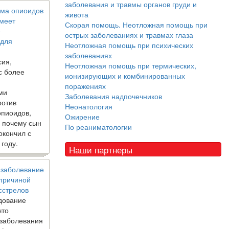
заболевания и травмы органов груди и
ма опиоидов
живота
имеет
Скорая помощь. Неотложная помощь при
е
острых заболеваниях и травмах глаза
 для
Неотложная помощь при психических
заболеваниях
сия,
Неотложная помощь при термических,
с более
ионизирующих и комбинированных
поражениях
ми
Заболевания надпочечников
ротив
Неонатология
опиоидов,
Ожирение
, почему сын
По реаниматологии
окончил с
 году.
Наши партнеры
 заболевание
 причиной
сстрелов
дование
что
 заболевания