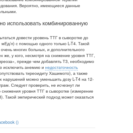
едования. Вероятно, имеющиеся данные
ольными.
жно использовать комбинированную
ытаться довести уровень ТТГ в сыворотке до
0 мЕд/л) с помощью одного только L-T4. Такой
 очень многих больных, и дополнительного
х же, у кого, несмотря на снижение уровня ТТГ,
иреоза», прежде чем добавлять Т3, необходимо
ью исключить анемию и
недостаточность
опут­ствовать тиреоидиту Хашимото), а также
их наруше­ний можно уменьшить дозу L-T4 на 12-
трам. Следу­ет проверить, не исчезнут ли
 снижения уровня ТТГ в сыворотке (измерение
). Такой эмпирический под­ход может оказаться
acebook (
)