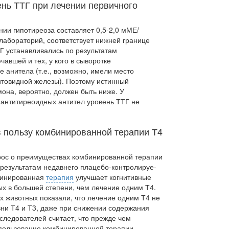
ень ТТГ при лечении первичного
ии гипотиреоза составляет 0,5-2,0 мМЕ/
лабораторий, соответствует нижней границе
Г устанавливались по результатам
чавшей и тех, у кого в сыворотке
 анитела (т.е., возможно, имели место
товидной железы). По­этому истинный
она, вероятно, должен быть ниже. У
 антитиреоидных антител уровень ТТГ не
 пользу комбинированной терапии Т4
рос о преимуществах комбинированной тера­пии
 результатам недавнего плацебо-контролируе-
мбинированная
терапия
улучшает когнитивные
ых в большей степени, чем лечение одним Т4.
 животных показали, что лечение одним Т4 не
вни Т4 и Т3, даже при снижении содержания
следователей считает, что прежде чем
спользование комбинированной терапии