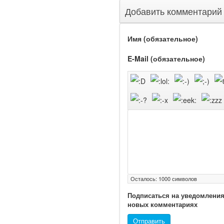
на
Добавить комментарий
рассмотрение.
Суть его
Имя (обязательное)
заключается в
E-Mail (обязательное)
нахождении
одного из
родителей в
больничной
палате
бесплатно, в
течении всего
срока лечения...
Осталось:
1000
символов
Подписаться на уведомления
новых комментариях
Отправить