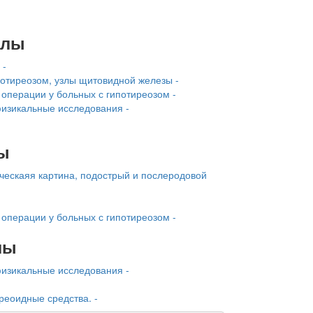
алы
 -
отиреозом, узлы щитовидной железы -
операции у больных с гипотиреозом -
физикальные исследования -
ы
ческаяя картина, подострый и послеродовой
операции у больных с гипотиреозом -
лы
физикальные исследования -
реоидные средства. -