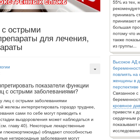
55% из тех, 
рекомендует
принимать с
принимают и
ц с острыми
большая про
потому что 
препараты для лечения,
также показы
параты
из группы...
Высокое АД 
логии
беременност
2
повлиять на
женщины в д
рпретировать показатели функции
перспективе
иц с острыми заболеваниями?
Связанное с
беременност
у лиц с острыми заболеваниями
кровяное да
й железы интерпретировать гораздо труднее,
привести к 
вания сами по себе могут приводить к
сердечным р
в стадии выздоровления может наблюдаться и
показывают 
см. главу 40). Некоторые лекарственные
исследовани
и глюкокор­тикоиды) обладают способностью
елые нетиреоидные заболевания могут