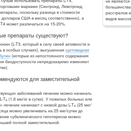
. Лучше использовать препараты L-T4,
не являются
торговыми марками (Синтроид, Левотроид,
большинства
репара­ты, поскольку разница в стоимости
расстрелов и
 долларов США в месяц соответственно), а
видов массов
-T4 может различаться на 15-20%.
ные препараты существуют?
онин (L-T3, который в силу своей активности и
шь в особых случаях), высушенная
щитовидная
булин
(которые из непостоянного содержания
ния биодоступности непредсказуемо изменяют
тке).
комендуются для заместительной
твующих заболеваний лечение можно начинать
L-T
(1,6 мкг/кг в сутки). У пожилых больных или
4
ии
лечение начинают с низкой дозы L-T
(25 мкг/
4
сяца можно увеличивать на 25 мкг/сутки до
чение субклинического гипотиреоза можно
еньшей полной заместительной.