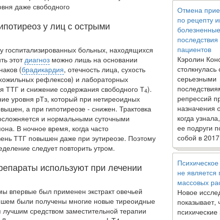
овня даже свободного
Отмена прие
по рецепту 
ипотиреоз у лиц с острыми
болезненны
последствия
пациентов
 у госпитализированных больных, находящихся
Кэролин Кон
ить этот
диагноз
можно лишь на основании
столкнулась 
наков (
брадикардия
, отечность лица, сухость
серьезными
сухожильных рефлексов) и лабораторных
последствия
я ТТГ и снижение содержания свободного Т
).
4
репрессий п
ние уровня рТз, который при нетиреоидных
назначения 
ышен, а при гипотиреозе - снижен. Трактовка
когда узнала
 осложняется и нормальными суточными
ее подруги п
на. В ночное время, ко­гда часто
собой в 2017
ень ТТГ повышен даже при эутиреозе. По­этому
еделение следует повторить утром.
Психическое
репараты используют при лечении
не является
массовых ра
емы впервые был применен экстракт овечьей
Новое иссле
ейшем были получены многие новые тиреоидные
показывает, 
я лучшим средством заместительной терапии
психические