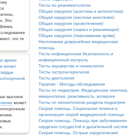
кому
Тесты по реаниматологии
ся
Общая хирургия (асептика и антисептика)
татины,
Общая хирургия (местная анестезия)
х. Это
Общая хирургия (кровотечение)
блема,
Общая хирургия (наркоз и реанимация)
исследования
Общая хирургия (переливание крови)
вают, что те
Неотложная доврачебная медицинская
помощь
Тесты инфекционная безопасность и
инфекционный контроль
во время
Тесты акушерство и гинекология
и может
Тесты гастроэнтерология
 сердце
Тесты диетология
олгосрочной
Терапия - Методы обследования
Тесты по педиатрии. Медицинская генетика,
иммунология, реактивность, аллергия
ью высокое
Тесты по неонатологии раздела педиатрия
вление
может
Скорая помощь. Социальная гигиена и
долгосрочным
организация скорой медицинской помощи
искам,
Скорая помощь. Помощь при заболеваниях
новые
сердечно-сосудистой и дыхательной систем
я.
Скорая помощь. Острые хирургические