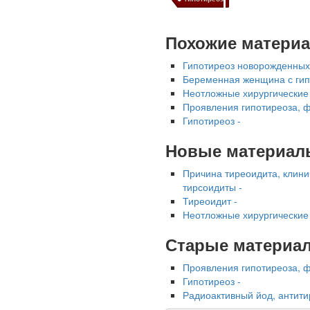
озвучила тревожную
статистику. Она касаются
увеличения риска острой
Похожие матери
кардиотоксичности и
роста сопутствующих
Гипотиреоз новорожденных
осложнений от...
Беременная женщина с гип
Неотложные хирургические 
Проявления гипотиреоза, 
Закон о праве родителей
Гипотиреоз -
находиться с детьми в
реанимации внесен в
Новые материал
Госдуму
Причина тиреоидита, клини
тирсоидиты -
Тиреоидит -
Неотложные хирургические 
Старые материа
Соответствующий
Проявления гипотиреоза, 
законопроект
Гипотиреоз -
Радиоактивный йод, антити
внесен в палату