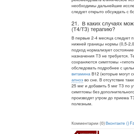
Вероника Скворцова
необходимы даль­нейшие иссл
опровергла сообщение о
следует открыто обсуждать с б
падении доходов
медицинских работников
21. В каких случаях мо
в ближайшие годы. Она
(Т4/Т3) терапию?
заявила об этом на
встрече с журналистами
В первые 2-4 месяца следует п
ведущих...
ниж­ней границы нормы (0,5-2,
подход нормализует состояние
назначения Т3 не требуется. Те
Местная анестезия
сохраняются симп­томы «гипот
развивает
обследовать подробнее с цел
кардиотоксичность
витамина
В12 (которые могут с
апноэ
во сне. В отсутствие так
25 мкг и добавить 5 мкг Т3 по у
симптомы без дополнительного
производят утром до приема Т3
полезным.
Федеральная служба по
Комментарии (0)
Вконтакте (
)
F
надзору в сфере
здравоохранения
гипотиреоз