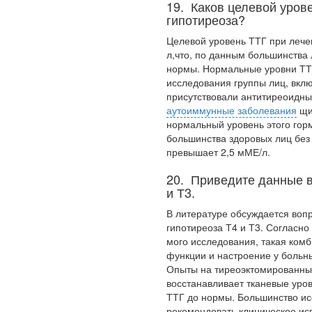
19. Каков целевой уров
гипотиреоза?
Целевой уровень ТТГ при лечен
л,что, по данным большинства 
Ученые из
нормы. Нор­мальные уровни ТТ
Стэнфордского
исследования группы лиц, вклю
университета
присутствовали антитиреоидные
разработали программу
аутоиммунные заболевания
щи
предсказывающую
нормальный уровень этого горм
смерть человека с
большинства здоровых лиц без
высокой точностью.
превы­шает 2,5 мМЕ/л.
Зарплата врачей в 2018
20. Приведите данные в
году превысит средний
и Т3.
доход россиян в два раза
В литературе обсуждается воп
гипотиреоза Т4 и Т3. Согласно
мого исследования, такая ко
функции и настроение у больн
Опыты на тиреоэктомированных
восстанавливает тканевые уро
ТТГ до нормы. Большинство ис
Глава Минздрава РФ
рекомендо­вать клиническое и