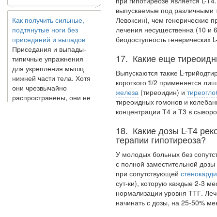
при гипотиреозе является L-T4
Как получить сильные,
выпускаемые под различными 
подтянутые ноги без
Левоксин), чем генерические п
приседаний и выпадов
лечения несущественна (10 и 6
Приседания и выпады-
биодоступность генерических L
типичные упражнения
для укрепления мышц
17. Какие еще тиреоид
нижней части тела. Хотя
Выпускаются также L-трийодтир
они чрезвычайно
короткого tl/2 применяется ли
распространены, они не
железа
(тиреоидин) и
тиреогло
могут быть безопасным
тирео­идных гомонов и колеба
вариантом для всех.
концентра­ции Т4 и Т3 в сыворо
Некоторые...
18. Какие дозы L-T4 ре
терапии гипотиреоза?
Создана программа
предсказывающая смерть
У молодых больных без сопутс
человека с точностью
с полной заместительной дозы 
90%
при сопутствующей
стенокард
сут-ки), которую каждые 2-3 ме
нормализа­ции уровня ТТГ. Ле
начинать с дозы, на 25-50% м