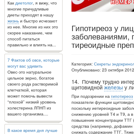
многие причудливые
диеты приходят в нашу
жизнь
и быстро исчезают
из нее. Многие из них это
скорее наказание, чем
Гипотиреоз у ли
способ питаться
заболеваниями, 
правильно и влиять на...
тиреоидные пре
7 Фактов об овсе, которые
могут вас удивить
Категория:
Секреты эндокрино
Овес-это натуральное
Опубликовано: 23 октября 201
цельное зерно, богатое
своего рода растворимой
14. Почему трудно инте
клетчаткой, которая
щитовидной
железы
у л
может помочь вывести
“плохой” низкий уровень
При подозрении на
гипотиреоз
холестерина ЛПНП из
показатели функции щитовидно
вашего организма....
поскольку иетиреоидные заболе
снижению уровней Т4 и Т9, а 
повышение концентрации ТТГ (
В какое время дня лучше
средства (например, дофамин 
всего принимать
снижать содержание ТТГ. Тяж