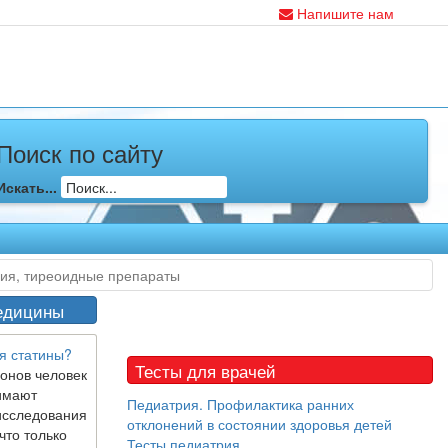
Напишите нам
Поиск по сайту
Искать...
ния, тиреоидные препараты
едицины
я статины?
Тесты для врачей
онов человек
имают
Педиатрия. Профилактика ранних
исследования
отклонений в состоянии здоровья детей
что только
Тесты педиатрия