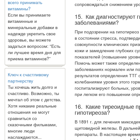
витамины?
сопровождаться снижением ур
Если вы принимаете
витаминные и
15. Как диагностируют г
минеральные добавки в
заболеваниями?
надежде укрепить свое
здоровье, вы можете
При подозрении на гипотиреоз
задаться вопросом: “Есть
в состоянии стресса, подтверд
ли лучшее время дня для
совокуп­ности клинических приз
приема витаминов?”
кожи и замед­ление глубоких 
показателей (повышение уровн
Помочь может также определе­
Ключ к счастливому
заболеваниях нормален или пов
партнерству
результатов определения ТТГ
Ты хочешь жить долго и
колебаниями уровня этого гормо
счастливо. Возможно, ты
госпитализируют больных, уров
мечтал об этом с детства.
при легком его повышении опр
Хотя никакие реальные
отношения не могут
16. Какие тиреоидные п
сравниться со
гипотиреоза?
сказочными фильмами,
В 1891 г. для лечения миксед
многие люди
щито­видной железы. В дальн
наслаждаются...
препара­ты. В настоящее врем