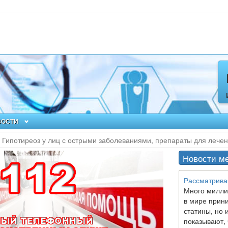
ВОСТИ
Гипотиреоз у лиц с острыми заболеваниями, препараты для лече
Новости м
Рассматрива
Много милли
в мире прин
статины, но 
показывают, 