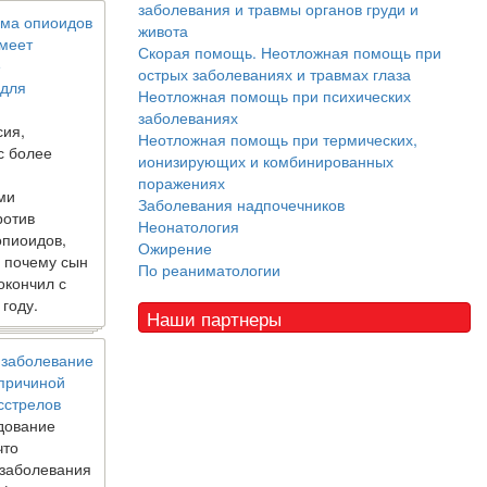
заболевания и травмы органов груди и
ма опиоидов
живота
имеет
Скорая помощь. Неотложная помощь при
е
острых заболеваниях и травмах глаза
 для
Неотложная помощь при психических
заболеваниях
сия,
Неотложная помощь при термических,
с более
ионизирующих и комбинированных
поражениях
ми
Заболевания надпочечников
ротив
Неонатология
опиоидов,
Ожирение
, почему сын
По реаниматологии
окончил с
 году.
Наши партнеры
 заболевание
 причиной
сстрелов
дование
что
 заболевания