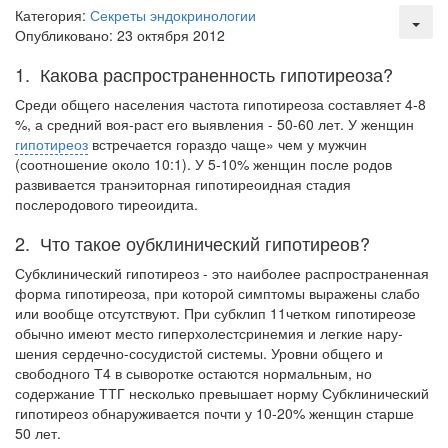
Категория:
Секреты эндокринологии
Опубликовано: 23 октября 2012
Местная анестезия развивает кардиотоксичность
Федеральная служба по
1. Какова распространенность гипотиреоза?
надзору в сфере
здравоохранения озвучила
Среди общего населения частота гипотиреоза составляет 4-8
тревожную статистику. Она
%, а средний воя-раст его выявления - 50-60 лет. У женщин
касаются увеличения риска
гипотиреоз
встречается гораздо чаще» чем у мужчин
острой кардиотоксичности и
(соотношение около 10:1). У 5-10% женщин после родов
роста сопутствующих
развивается транэиторная гипотиреоидная стадия
осложнений от...
послеродового тиреоидита.
2. Что такое оубклинический гипотиреов?
Субклинический гипотиреоз - это наиболее распространенная
Закон о праве родителей находиться с детьми в
форма гипоти­реоза, при которой симптомы выражены слабо
реанимации внесен в Госдуму
или вообще отсутствуют. При суб­клип 11четком гипотиреозе
Соответствующий
обычно имеют место гиперхолестсринемия и легкие нару­
законопроект внесен в
шения сердечно-сосудистой системы. Уровни общего и
палату на
свободного Т4 в сыворотке остаются нормальным, но
рассмотрение. Суть его
содержание ТТГ несколько превышает норму Субклини­ческий
заключается в
гипотиреоз обнаруживается почти у 10-20% женщин старше
нахождении одного из
50 лет.