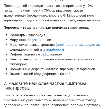
Послеродовой тиреоидит развивается примерно у 10%
женщин, причем почти у 70% из них имеет место
транэиторная (продолжительностью 6-12 месяцев) гипо­
тиреоидная стадия этого заболевания, требующая лечения.
Перечислите менее частые причины гипотироза.
Подострый тиреоидит
Наружное
облучение
шеи
Медикаментозные средства (
антитиреоидные средства
,
амиодарон, литий и
интерферон
)
Инфильтративн ые заболевания
Центральный (гипофизарный или гипоталамический)
гипотиреоз
Врожденные дефекты синтеза тиреоидных гормонов
Эндемический (йод-дефицитный)
зоб
.
7. Назовите наиболее частые симптомы
гипотиреоза.
Гипотиреоз обычно проявляется неспецифическими
симптомами: утомляемос­тью, непереносимостью холода,
депрессией, прибавкой веса, слабостью, болями в су­ставах,