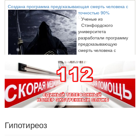
Создана программа предсказывающая смерть человека с
точностью 90%
Ученые из
Стэнфордского
университета
разработали программу
предсказывающую
смерть человека с
высокой точностью.
Зарплата врачей в 2018 году превысит средний доход
россиян в два раза
Глава Минздрава РФ
Вероника Скворцова
опровергла
сообщение о падении
доходов медицинских
работников в
Гипотиреоз
ближайшие годы. Она
заявила об этом на
встрече с журналистами ведущих...