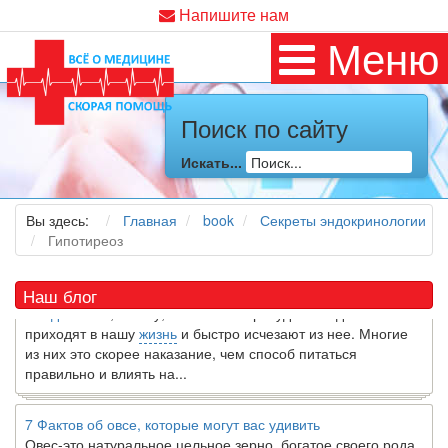
Напишите нам
Меню
Поиск по сайту
Как я заболел во время локдауна?
Искать...
Это странная ситуация: вы соблюдали все меры
предосторожности COVID-19 (вы почти все время дома),
но, тем не менее, вы каким-то образом простудились. Вы
Вы здесь:
Главная
book
Секреты эндокринологии
можете задаться...
Гипотиреоз
5 причин обратить внимание на средиземноморскую диету
Наш блог
Как
диетолог
, я вижу, что многие причудливые диеты
приходят в нашу
жизнь
и быстро исчезают из нее. Многие
из них это скорее наказание, чем способ питаться
правильно и влиять на...
7 Фактов об овсе, которые могут вас удивить
Овес-это натуральное цельное зерно, богатое своего рода
растворимой клетчаткой, которая может помочь вывести