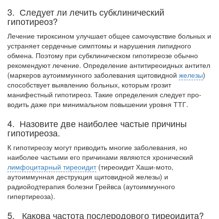
родителей в
больничной палате
3. Следует ли лечить субклинический
гипотиреоз?
бесплатно, в течении всего срока лечения...
Лечение тироксином улучшает общее самочувствие больных и
устраняет сердеч­ные симптомы и нарушения липидного
обмена. Поэтому при субклиническом гипо­тиреозе обычно
рекомендуют лечение. Определение антитиреоидных антител
(мар­керов аутоиммунного заболевания щитовидной
железы
)
способствует выявлению больных, которым грозит
манифестный гипотиреоз. Такие определения следует про­
водить даже при минимальном повышении уровня ТТГ.
4. Назовите две наиболее частые причины
гипотиреоза.
К гипотиреозу могут приводить многие заболевания, но
наиболее частыми его причинами являются хронический
лимфоцитарный тиреоидит
(тиреоидит Хаши-мото,
аутоиммунная деструкция щитовидной железы) и
радиойодтерапия болезни Грейвса (аутоиммунного
гипертиреоза).
5. Какова частота послеродового тиреоидита?