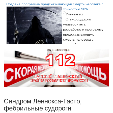
точностью 90%
Ученые из
Стэнфордского
университета
разработали программу
предсказывающую
смерть человека с
высокой точностью.
Зарплата врачей в 2018 году превысит средний доход
россиян в два раза
Глава Минздрава РФ
Вероника Скворцова
опровергла
сообщение о падении
доходов медицинских
работников в
Синдром Леннокса-Гасто,
ближайшие годы. Она
заявила об этом на
фебрильные судороги
встрече с журналистами ведущих...