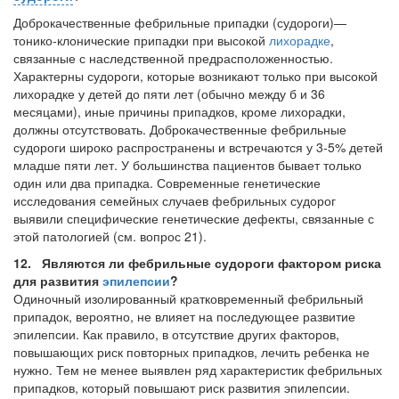
больничной палате
Доброкачественные фебрильные припадки (судороги)—
бесплатно, в течении всего срока лечения...
тонико-клонические припадки при высокой
лихорадке
,
связанные с наследственной предрасположен­ностью.
Характерны судороги, которые возникают только при высокой
лихорадке у детей до пяти лет (обычно между б и 36
месяцами), иные причины припадков, кроме лихорадки,
должны отсутствовать. Доброкачественные фебрильные
судоро­ги широко распространены и встречаются у 3-5% детей
младше пяти лет. У боль­шинства пациентов бывает только
один или два припадка. Современные генетичес­кие
исследования семейных случаев фебрильных судорог
выявили специфические генетические дефекты, связанные с
этой патологией (см. вопрос 21).
12. Являются ли фебрильные судороги фактором риска
для развития
эпилепсии
?
Одиночный изолированный кратковременный фебрильный
припадок, вероятно, не влияет на последующее развитие
эпилепсии. Как правило, в отсутствие других факторов,
повышающих риск повторных припадков, лечить ребенка не
нужно. Тем не менее выявлен ряд характеристик фебрильных
припадков, который повышают риск развития эпилепсии.