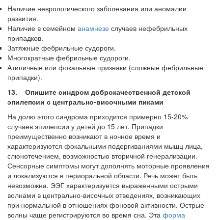
Наличие неврологического заболевания или аномалии
развития.
Наличие в семейном
анамнезе
случаев нефебрильных
припадков.
Затяжные фебрильные судороги.
Многократные фебрильные судороги.
Атипичные или фокальные признаки (сложные фебрильные
припадки).
13. Опишите синдром доброкачественной детской
эпилепсии с центрально-височными пиками
На долю этого синдрома приходится примерно 15-20%
случаев эпилепсии у детей до 15 лет. Припадки
преимущественно возникают в ночное время и
характеризуются фокальными подергиваниями мышц лица,
слюнотечением, возможностью вторичной генерализации.
Сенсорные симптомы могут дополнять моторные проявления
и лока­лизуются в периоральной области. Речь может быть
невозможна. ЭЭГ характеризует­ся выраженными острыми
волнами в центрально-височных отведениях, возникающих
при нормальной в отношениях фоновой активности. Острые
волны чаще регистрируются во время сна. Эта
форма