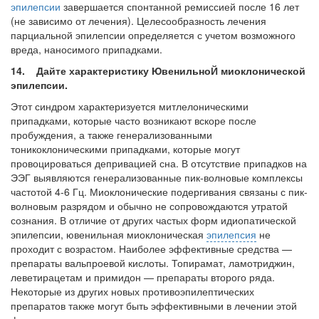
эпилепсии
завершается спонтанной ремис­сией после 16 лет
(не зависимо от лечения). Целесообразность лечения
парциальной эпилепсии определяется с учетом возможного
вреда, наносимого припадками.
14. Дайте характеристику ЮвенильноЙ миоклонической
эпилепсии.
Этот синдром характеризуется митлелоническими
припадками, которые часто возникают вскоре после
пробуждения, а также генерализованными
тоникоклоническими припадками, которые могут
провоцироваться депривацией сна. В отсут­ствие припадков на
ЭЭГ выявляются генерализованные пик-волновые комплексы
частотой 4-6 Гц. Миоклонические подергивания связаны с пик-
волновым разрядом и обычно не сопровождаются утратой
сознания. В отличие от других частых форм идиопатической
эпилепсии, ювенильная миоклоническая
эпилепсия
не
проходит с возрастом. Наиболее эффективные средства —
препараты вальпроевой кислоты. Топирамат, ламотриджин,
леветирацетам и примидон — препараты второго ряда.
Некоторые из других новых противоэпилептических
препаратов также могут быть эффективными в лечении этой