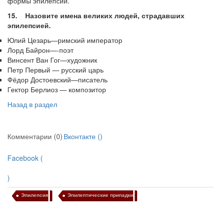
формы эпилепсии.
15. Назовите имена великих людей, страдавших
эпилепсией.
Юлий Цезарь—римский император
Лорд Байрон—-поэт
Винсент Ван Гог—художник
Петр Первый — русский царь
Фёдор Достоевский—писатель
Гектор Берлиоз — композитор
Назад в раздел
Комментарии (0)
Вконтакте (
)
Facebook (
)
Эпилепсия
Эпилептические припадки