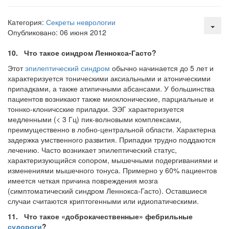
Местная анестезия развивает кардиотоксичность
Категория:
Секреты неврологии
Федеральная служба по
Опубликовано: 06 июня 2012
надзору в сфере
здравоохранения озвучила
10. Что такое синдром Леннокса-Гасто?
тревожную статистику. Она
Этот
эпилептический синдром
обычно начинается до 5 лет и
касаются увеличения риска
характеризует­ся тоническими аксиальными и атоническими
острой кардиотоксичности и
припадками, а также атипичными абсансами. У большинства
роста сопутствующих
пациентов возникают также миоклонические, парциаль­ные и
осложнений от...
тоннко-клоничсские приладки. ЭЭГ характеризуется
медленными (< 3 Гц) пик-волновыми комплексами,
преимущественно в лобно-центральной области. Ха­рактерна
Закон о праве родителей находиться с детьми в
задержка умственного развития. Припадки трудно поддаются
реанимации внесен в Госдуму
лечению. Часто возникает эпилептический статус,
Соответствующий
характеризующийся сопором, мышечны­ми подергиваниями и
законопроект внесен в
изменениями мышечного тонуса. Примерно у 60% пациентов
имеется четкая причина повреждения мозга
палату на
(симптоматический синдром Леннок­са-Гасто). Оставшиеся
рассмотрение. Суть его
случаи считаются криптогенными или идиопатическими.
заключается в
нахождении одного из
11. Что такое «доброкачественные» фебрильные
родителей в
судороги
?