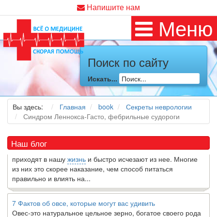
Напишите нам
Меню
Поиск по сайту
Как я заболел во время локдауна?
Это странная ситуация: вы соблюдали все меры
Искать...
предосторожности COVID-19 (вы почти все время дома),
но, тем не менее, вы каким-то образом простудились. Вы
можете задаться...
Вы здесь:
Главная
book
Секреты неврологии
Синдром Леннокса-Гасто, фебрильные судороги
5 причин обратить внимание на средиземноморскую диету
Как
диетолог
, я вижу, что многие причудливые диеты
Наш блог
приходят в нашу
жизнь
и быстро исчезают из нее. Многие
из них это скорее наказание, чем способ питаться
правильно и влиять на...
7 Фактов об овсе, которые могут вас удивить
Овес-это натуральное цельное зерно, богатое своего рода
растворимой клетчаткой, которая может помочь вывести