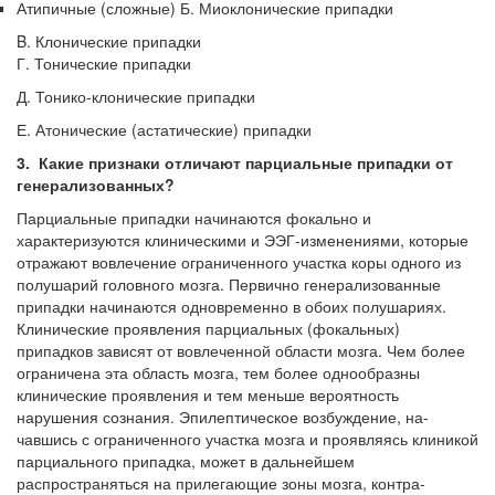
Атипичные (сложные) Б. Миоклонические припадки
B. Клонические припадки
Г. Тонические припадки
Д. Тонико-клонические припадки
Е. Атонические (астатические) припадки
3. Какие признаки отличают парциальные припадки от
генерализованных?
Парциальные припадки начинаются фокально и
характеризуются клиническими и ЭЭГ-изменениями, которые
отражают вовлечение ограниченного участка коры одного из
полушарий головного мозга. Первично генерализованные
припадки начинаются одновременно в обоих полушариях.
Клинические проявления парци­альных (фокальных)
припадков зависят от вовлеченной области мозга. Чем более
ограничена эта область мозга, тем более однообразны
клинические проявления и тем меньше вероятность
нарушения сознания. Эпилептическое возбуждение, на­
чавшись с ограниченного участка мозга и проявляясь клиникой
парциального при­падка, может в дальнейшем
распространяться на прилегающие зоны мозга, контра-