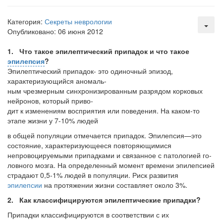
Федеральная служба по
надзору в сфере
Категория:
Секреты неврологии
здравоохранения озвучила
Опубликовано: 06 июня 2012
тревожную статистику. Она
касаются увеличения риска
1. Что такое эпилептический припадок и что такое
острой кардиотоксичности и
эпилепсия
?
роста сопутствующих
Эпилептический припадок- это одиночный эпизод,
осложнений от...
характеризующийся аномаль-
ным чрезмерным синхронизированным разрядом корковых
нейронов, который приво-
дит к изменениям восприятия или поведения. На каком-то
Закон о праве родителей находиться с детьми в
этапе жизни у 7-10% людей
реанимации внесен в Госдуму
Соответствующий
в общей популяции отмечается припадок. Эпилепсия—это
состояние, характеризую­щееся повторяющимися
законопроект внесен в
непровоцируемыми припадками и связанное с патологией го­
палату на
ловного мозга. На определенный момент времени эпилепсией
рассмотрение. Суть его
страдают 0,5-1% людей в популяции. Риск развития
заключается в
эпилепсии
на протяжении жизни составляет около 3%.
нахождении одного из
2. Как классифицируются эпилептические припадки?
родителей в
больничной палате
Припадки классифицируются в соответствии с их