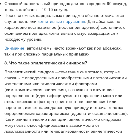
Сложный парциальный припадок длится в среднем 90 секунд,
тогда как абсанс —10-15 секунд.
После сложных парциальных припадков обычно отмечаются
спутанность или
когнитивные нарушения
. Для абсансов не
характерно постиктальное (пос-леприпадочное) состояние, с
окончанием припадка когнитивный статус возвраща­ется к
исходному уровню.
Внимание
: автоматизмы часто возникают как при абсансах,
так и при сложных парциальных припадках.
8. Что такое эпилептический синдром?
Эпилептический синдром—сочетание симптомов, которые
связаны с опреде­ленными приобретенными патологическими
изменениями или этиологическими факторами
(симптоматическая эпилепсия), возникают в отсутствие
определенного (идентифицируемого) поражения мозга или
этиологического фактора (криптоген-ная эпилепсия) или,
вероятно, имеют наследственную природу и отвечают четко
определяемым характеристикам (идиопатическая эпилепсия).
Как и эпилептичес­кие припадки, эпилептические синдромы
могут быть классифицированы в зависи­мости от
локализованности или генерализованности эпилептической