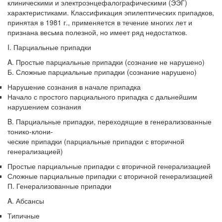
бесплатно, в течении всего срока лечения...
клиническими и электроэн­цефалографическими (ЭЭГ)
характеристиками. Классификация эпилептических припадков,
принятая в 1981 г., применяется в течение многих лет и
признана весь­ма полезной, но имеет ряд недостатков.
I. Парциальные припадки
A. Простые парциальные припадки (сознание не нарушено)
Б. Сложные парциальные припадки (сознание нарушено)
Нарушение сознания в начале припадка
Начало с простого парциального припадка с дальнейшим
нарушением сознания
B. Парциальные припадки, переходящие в генерализованные
тонико-клони-
ческие припадки (парциальные припадки с вторичной
генерализацией)
Простые парциальные припадки с вторичной генерализацией
Сложные парциальные припадки с вторичной генерализацией
П. Генерализованные припадки
A. Абсансы
Типичные