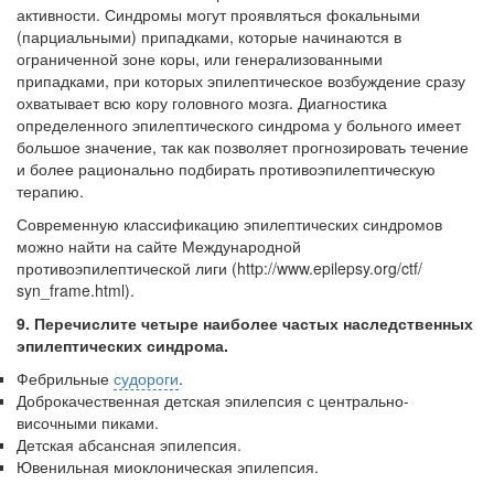
активности. Синдромы могут проявляться фокальными
(парциальными) припадками, которые начинаются в
ограниченной зоне коры, или генерализованными
припадками, при которых эпилептическое возбуждение сразу
охватывает всю кору головного мозга. Диагностика
определенного эпилептического синдрома у больного имеет
большое значение, так как позволяет прогнозировать течение
и более рационально подби­рать противоэпилептическую
терапию.
Современную классификацию эпилептических синдромов
можно найти на сайте Международной
противоэпилептической лиги (http://www.epilepsy.org/ctf/
syn_frame.html).
9. Перечислите четыре наиболее частых наследственных
эпилептических син­дрома.
Фебрильные
судороги
.
Доброкачественная детская эпилепсия с центрально-
височными пиками.
Детская абсансная эпилепсия.
Ювенильная миоклоническая эпилепсия.