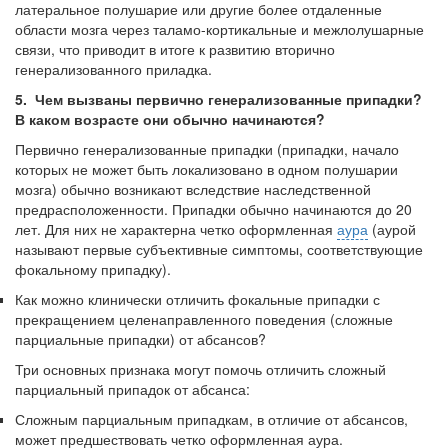
латеральное полушарие или другие более отдаленные
области мозга через таламо-кортикальные и межлолушарные
связи, что приводит в итоге к развитию вторично
генерализованного приладка.
5. Чем вызваны первично генерализованные припадки?
В каком возрасте они обычно начинаются?
Первично генерализованные припадки (припадки, начало
которых не может быть локализовано в одном полушарии
мозга) обычно возникают вследствие на­следственной
предрасположенности. Припадки обычно начинаются до 20
лет. Для них не характерна четко оформленная
аура
(аурой
называют первые субъективные симптомы, соответствующие
фокальному припадку).
Как можно клинически отличить фокальные припадки с
прекращением целенаправленного поведения (сложные
парциальные припадки) от абсансов?
Три основных признака могут помочь отличить сложный
парциальный при­падок от абсанса:
Сложным парциальным припадкам, в отличие от абсансов,
может предше­ствовать четко оформленная аура.