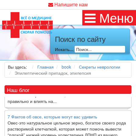
Напишите нам
Меню
Как я заболел во время локдауна?
Поиск по сайту
Это странная ситуация: вы соблюдали все меры
предосторожности COVID-19 (вы почти все время дома),
но, тем не менее, вы каким-то образом простудились. Вы
Искать...
можете задаться...
Вы здесь:
Главная
book
Секреты неврологии
5 причин обратить внимание на средиземноморскую диету
Эпилептический припадок, эпилепсия
Как
диетолог
, я вижу, что многие причудливые диеты
приходят в нашу
жизнь
и быстро исчезают из нее. Многие
Наш блог
из них это скорее наказание, чем способ питаться
правильно и влиять на...
7 Фактов об овсе, которые могут вас удивить
Овес-это натуральное цельное зерно, богатое своего рода
растворимой клетчаткой, которая может помочь вывести
“плохой” низкий уровень холестерина ЛПНП из вашего
организма....