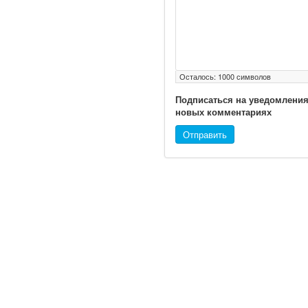
надзору в сфере
здравоохранения
озвучила тревожную
статистику. Она касаются
увеличения риска острой
Осталось:
1000
символов
кардиотоксичности и
роста сопутствующих
Подписаться на уведомления
осложнений от...
новых комментариях
Отправить
Закон о праве родителей
находиться с детьми в
реанимации внесен в
Госдуму
© 2010 - 2021 / 03-Ektb.ru
Сайт о 
Соответствующий