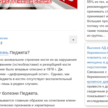
55% из тех, 
рекомендует
принимать с
принимают и
большая про
потому что 
также показы
из группы...
логии
12
Высокое АД 
езнь
Педжета?
беременност
повлиять на
но аномальное строение кости из-за нарушения
женщины в д
ванием (остеобластами) и резорбцией кости
перспективе
ние было впервые описано в 1876 г. Дж.
Связанное с
нием -«деформирующий остит». Однако, как
беременност
Педжета в костях отсутствует воспалительный
кровяное да
 лишь в редких случаях.
привести к 
сердечным р
у болезни Педжета.
показывают 
ывается главным образом на сочетании клини­
исследовани
гических признаков и характерных