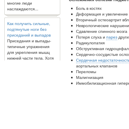
наслаждаются...
Боль в костях
Деформация и увеличение 
Как получить сильные,
Вторичный остеоартрит вбл
подтянутые ноги без
Неврологические нарушен
приседаний и выпадов
Сдавление спинного мозга
Приседания и выпады-
Потеря слуха и
парез
други
типичные упражнения
Радикулопатия
для укрепления мышц
Обструктивная гидроцефал
нижней части тела. Хотя
Сердечно-сосудистые осло
они чрезвычайно
Сердечная недостаточност
распространены, они не
аортальных клапанов
могут быть безопасным
Переломы
вариантом для всех.
Малигнизация
Некоторые...
Иммобилизационная гипер
Создана программа
предсказывающая смерть
человека с точностью
90%