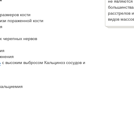
не являются
большинства
расстрелов и
размеров кости
видов массов
изи пораженной кости
ия
х черепных нервов
ия
жнения
ь
с высоким выбросом Кальциноз сосудов и
кальциемия