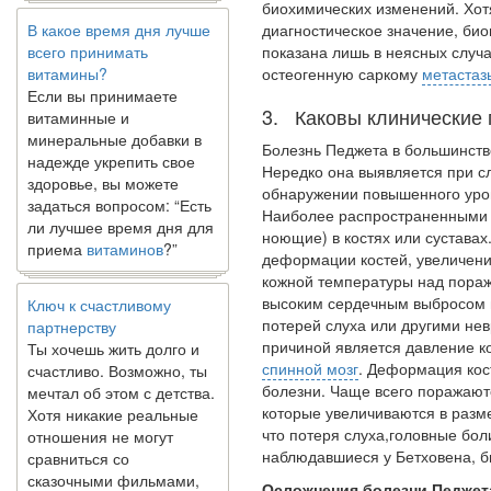
В какое время дня лучше
биохимических изменений. Хот
всего принимать
диагностическое значение, био
витамины?
показана лишь в неясных случа
Если вы принимаете
остеогенную саркому
метастаз
витаминные и
3. Каковы клинические
минеральные добавки в
надежде укрепить свое
Болезнь Педжета в большинств
здоровье, вы можете
Нередко она выявляется при с
задаться вопросом: “Есть
обнаруже­нии повышенного уро
ли лучшее время дня для
Наиболее распростра­ненными
приема
витаминов
?”
ноющие) в костях или сус­тава
деформации костей, увеличен
кожной температуры над пораж
Ключ к счастливому
высоким сердечным выбросом 
партнерству
потерей слуха или другими невр
Ты хочешь жить долго и
причиной является давление к
счастливо. Возможно, ты
спинной мозг
. Деформация кос
мечтал об этом с детства.
болезни. Чаще всего поражают
Хотя никакие реальные
которые увеличиваются в разм
отношения не могут
что потеря слуха,головные бол
сравниться со
наблюдав­шиеся у Бетховена, 
сказочными фильмами,
многие люди
Осложнения болезни Педжет