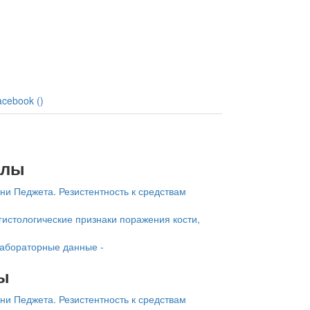
acebook (
)
алы
ни Педжета. Резистентность к средствам
гистологические признаки поражения кости,
-
лабораторные данные -
ы
ни Педжета. Резистентность к средствам