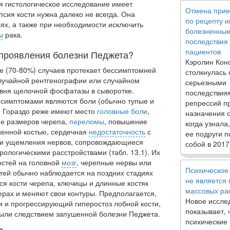
я гистологическое исследование имеет
Отмена прие
псия кости нужна далеко не всегда. Она
по рецепту 
ях, а так­же при необходимости исключить
болезненны
ы
рака.
последствия
пациентов
 проявления болезни Педжета?
Кэролин Кон
е (70-80%) случаев протекает бессимптомней
столкнулась 
лучайной рентгенографии или случайном
серьезными
вня щелочной фосфатазы в сыворотке.
последствия
 симптомами являются боли (обычно тупые и
репрессий п
х. Гораздо реже имеют место
головные боли
,
назначения 
ие размеров черепа,
переломы
, повышение
когда узнала
енной кос­тью, сердечная
недостаточность
с
ее подруги п
и ущемления не­рвов, сопровождающиеся
собой в 2017
ологическими расстройства­ми (табл. 13.1). Их
остей на головной
мозг
, черепные нервы или
Психическое
тей обычно наблюдается на поздних стадиях
не является
ся кости черепа, ключицы и длинные костяк
массовых ра
ерах и меняют свои контуры. Предполагается,
Новое иссле
и и прогрессирующий гиперостоз лобной кости,
показывает, 
были следствием запушенной болезни Педжета.
психические
а