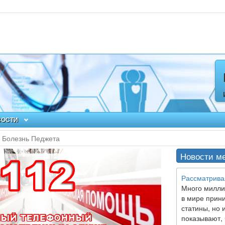
ВОСТИ
Болезнь Педжета
Новости м
Рассматрива
Много милли
в мире прин
статины, но 
показывают, 