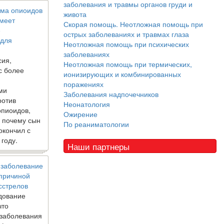
заболевания и травмы органов груди и
ма опиоидов
живота
имеет
Скорая помощь. Неотложная помощь при
е
острых заболеваниях и травмах глаза
 для
Неотложная помощь при психических
заболеваниях
сия,
Неотложная помощь при термических,
с более
ионизирующих и комбинированных
поражениях
ми
Заболевания надпочечников
ротив
Неонатология
опиоидов,
Ожирение
, почему сын
По реаниматологии
окончил с
 году.
Наши партнеры
 заболевание
 причиной
сстрелов
дование
что
 заболевания