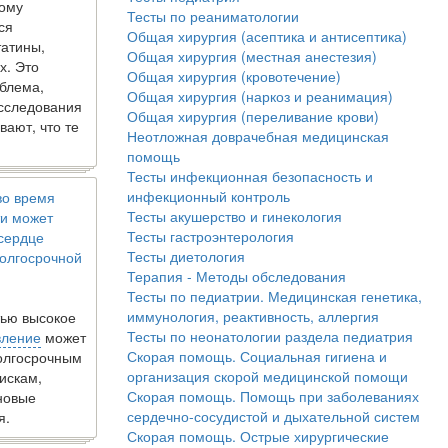
кому
Тесты по реаниматологии
ся
Общая хирургия (асептика и антисептика)
татины,
Общая хирургия (местная анестезия)
х. Это
Общая хирургия (кровотечение)
блема,
Общая хирургия (наркоз и реанимация)
исследования
Общая хирургия (переливание крови)
вают, что те
Неотложная доврачебная медицинская
помощь
Тесты инфекционная безопасность и
инфекционный контроль
во время
Тесты акушерство и гинекология
и может
Тесты гастроэнтерология
 сердце
Тесты диетология
олгосрочной
Терапия - Методы обследования
Тесты по педиатрии. Медицинская генетика,
иммунология, реактивность, аллергия
ью высокое
Тесты по неонатологии раздела педиатрия
вление
может
Скорая помощь. Социальная гигиена и
долгосрочным
организация скорой медицинской помощи
искам,
Скорая помощь. Помощь при заболеваниях
новые
сердечно-сосудистой и дыхательной систем
я.
Скорая помощь. Острые хирургические