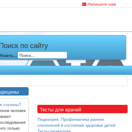
Напишите нам
Поиск по сайту
Искать...
едицины
я статины?
Тесты для врачей
онов человек
имают
Педиатрия. Профилактика ранних
исследования
отклонений в состоянии здоровья детей
что только
Тесты педиатрия