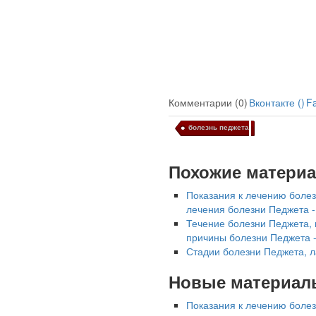
Ученые из
Комментарии (0)
Вконтакте (
)
F
Стэнфордского
университета
болезнь педжета
разработали программу
предсказывающую
смерть человека с
Похожие матери
высокой точностью.
Показания к лечению болез
лечения болезни Педжета -
Зарплата врачей в 2018
Течение болезни Педжета, 
году превысит средний
причины болезни Педжета 
доход россиян в два раза
Стадии болезни Педжета, 
Новые материал
Показания к лечению болез