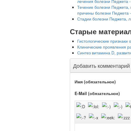
лечения болезни Педжета -
Течение болезни Педжета, 
Глава Минздрава РФ
причины болезни Педжета 
Вероника Скворцова
Стадии болезни Педжета, 
опровергла сообщение о
падении доходов
Старые материа
медицинских работников
в ближайшие годы. Она
Гистологические признаки 
заявила об этом на
Клинические проявления ра
встрече с журналистами
Синтез витамина D, развит
ведущих...
Добавить комментарий
Местная анестезия
развивает
Имя (обязательное)
кардиотоксичность
E-Mail (обязательное)
Федеральная служба по