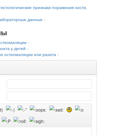
гистологические признаки поражения кости,
-
лабораторные данные -
лы
остеомаляции -
хита у детей -
ие остеомаляции или рахита -