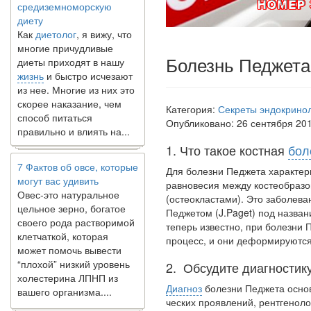
диету
Как
диетолог
, я вижу, что
многие причудливые
диеты приходят в нашу
Болезнь Педжета
жизнь
и быстро исчезают
из нее. Многие из них это
скорее наказание, чем
способ питаться
Категория:
Секреты эндокрино
правильно и влиять на...
Опубликовано: 26 сентября 20
1. Что такое костная
бол
7 Фактов об овсе, которые
могут вас удивить
Для болезни Педжета характер
Овес-это натуральное
равновесия между костеобразо
цельное зерно, богатое
(остео­кластами). Это заболева
своего рода растворимой
Педжетом (J.Paget) под назва
клетчаткой, которая
теперь известно, при болезни 
может помочь вывести
процесс, и они деформируются
“плохой” низкий уровень
холестерина ЛПНП из
2. Обсудите диагностик
вашего организма....
Диагноз
болезни Педжета основ
ческих проявлений, рентгеноло