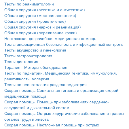
Тесты по реаниматологии
больничной палате
Общая хирургия (асептика и антисептика)
бесплатно, в течении всего срока лечения...
Общая хирургия (местная анестезия)
Общая хирургия (кровотечение)
Общая хирургия (наркоз и реанимация)
Общая хирургия (переливание крови)
Неотложная доврачебная медицинская помощь
Тесты инфекционная безопасность и инфекционный контроль
Тесты акушерство и гинекология
Тесты гастроэнтерология
Тесты диетология
Терапия - Методы обследования
Тесты по педиатрии. Медицинская генетика, иммунология,
реактивность, аллергия
Тесты по неонатологии раздела педиатрия
Скорая помощь. Социальная гигиена и организация скорой
медицинской помощи
Скорая помощь. Помощь при заболеваниях сердечно-
сосудистой и дыхательной систем
Скорая помощь. Острые хирургические заболевания и травмы
органов груди и живота
Скорая помощь. Неотложная помощь при острых