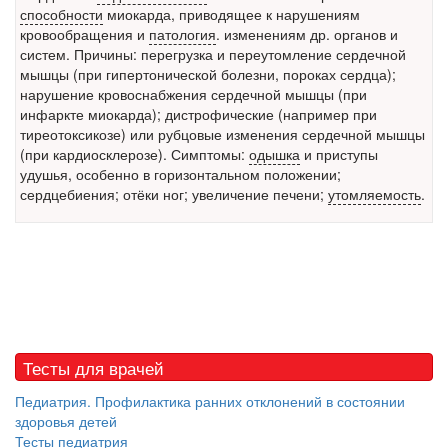
способности
миокарда, приводящее к нарушениям
Местная анестезия развивает кардиотоксичность
кровообращения и
патология
. изменениям др. органов и
Федеральная служба по
систем. Причины: перегрузка и переутомление сердечной
надзору в сфере
мышцы (при гипертонической болезни, пороках сердца);
здравоохранения озвучила
нарушение кровоснабжения сердечной мышцы (при
тревожную статистику. Она
инфаркте миокарда
); дистрофические (например при
касаются увеличения риска
тиреотоксикозе) или рубцовые изменения сердечной мышцы
острой кардиотоксичности и
(при кардиосклерозе). Симптомы:
одышка
и приступы
роста сопутствующих
удушья, особенно в горизонтальном положении;
осложнений от...
сердцебиения; отёки ног; увеличение печени;
утомляемость
.
Закон о праве родителей находиться с детьми в
реанимации внесен в Госдуму
Соответствующий
законопроект внесен в
палату на
Тесты для врачей
рассмотрение. Суть его
заключается в
Педиатрия. Профилактика ранних отклонений в состоянии
нахождении одного из
здоровья детей
родителей в
Тесты педиатрия