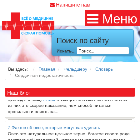
Напишите нам
Меню
Поиск по сайту
Как я заболел во время локдауна?
Это странная ситуация: вы соблюдали все меры
Искать...
предосторожности COVID-19 (вы почти все время дома),
но, тем не менее, вы каким-то образом простудились. Вы
можете задаться...
Вы здесь:
Главная
Фельдшеру
Словарь
Сердечная недостаточность
5 причин обратить внимание на средиземноморскую диету
Как
диетолог
, я вижу, что многие причудливые диеты
Наш блог
приходят в нашу
жизнь
и быстро исчезают из нее. Многие
из них это скорее наказание, чем способ питаться
правильно и влиять на...
7 Фактов об овсе, которые могут вас удивить
Овес-это натуральное цельное зерно, богатое своего рода
растворимой клетчаткой, которая может помочь вывести