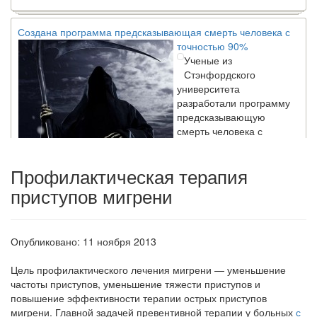
Создана программа предсказывающая смерть человека с
точностью 90%
Ученые из
Стэнфордского
университета
разработали программу
предсказывающую
смерть человека с
высокой точностью.
Профилактическая терапия
Зарплата врачей в 2018 году превысит средний доход
приступов мигрени
россиян в два раза
Глава Минздрава РФ
Вероника Скворцова
Опубликовано: 11 ноября 2013
опровергла
сообщение о падении
Цель профилактического лечения мигре­ни — уменьшение
доходов медицинских
частоты приступов,
умень­шение тяжести приступов и
работников в
повышение эффек­тивности терапии острых приступов
ближайшие годы. Она
мигрени. Главной задачей превентивной терапии у боль­ных
с
заявила об этом на