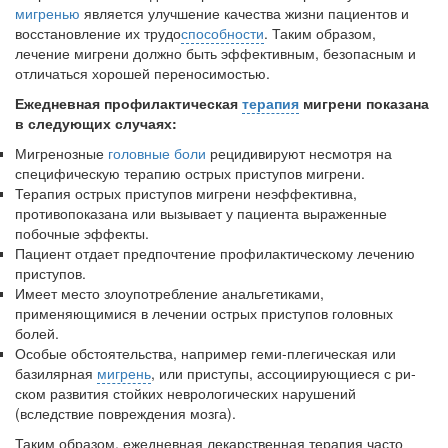
мигренью
является улучшение качества жизни пациентов и
встрече с журналистами ведущих...
восстановление их трудо­
способности
. Таким образом,
лечение мигрени должно быть эффективным, безопасным и
Местная анестезия развивает кардиотоксичность
от­личаться хорошей переносимостью.
Федеральная служба по
Ежедневная профилактическая
терапия
ми­грени показана
надзору в сфере
в следующих случаях:
здравоохранения озвучила
тревожную статистику. Она
Мигренозные
головные боли
рецидиви­руют несмотря на
касаются увеличения риска
специфическую тера­пию острых приступов мигрени.
острой кардиотоксичности и
Терапия острых приступов мигрени не­эффективна,
роста сопутствующих
противопоказана или вы­зывает у пациента выраженные
осложнений от...
побоч­ные эффекты.
Пациент отдает предпочтение профилак­тическому лечению
приступов.
Имеет место злоупотребление анальге­тиками,
Закон о праве родителей находиться с детьми в
применяющимися в лечении острых приступов головных
реанимации внесен в Госдуму
болей.
Соответствующий
Особые обстоятельства, например геми-плегическая или
законопроект внесен в
базилярная
мигрень
, или приступы, ассоциирующиеся с ри­
палату на
ском развития стойких неврологиче­ских нарушений
рассмотрение. Суть его
(вследствие поврежде­ния мозга).
заключается в
Таким образом, ежедневная лекарственная терапия часто