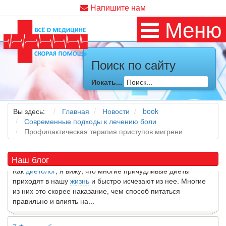
Напишите нам
Меню
Поиск по сайту
Искать...
Как я заболел во время локдауна?
Это странная ситуация: вы соблюдали все меры
предосторожности COVID-19 (вы почти все время дома),
Вы здесь:
Главная
Новости
book
но, тем не менее, вы каким-то образом простудились. Вы
Современные подходы к лечению боли
можете задаться...
Профилактическая терапия приступов мигрени
5 причин обратить внимание на средиземноморскую диету
Наш блог
Как
диетолог
, я вижу, что многие причудливые диеты
приходят в нашу
жизнь
и быстро исчезают из нее. Многие
из них это скорее наказание, чем способ питаться
правильно и влиять на...
7 Фактов об овсе, которые могут вас удивить