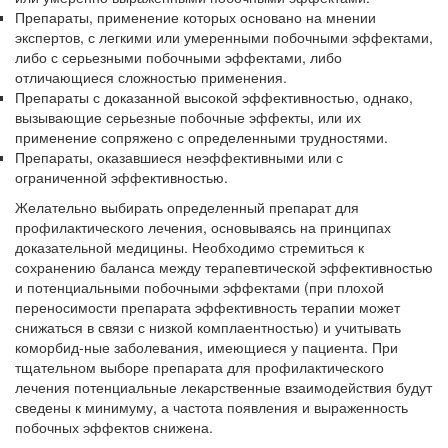
Препараты, применение которых осно­вано на мнении
экспертов, с легкими или умеренными побочными эффекта­ми,
либо с серьезными побочными эф­фектами, либо
отличающиеся сложно­стью применения.
Препараты с доказанной высокой эф­фективностью, однако,
вызывающие серьезные побочные эффекты, или их
применение сопряжено с определенны­ми трудностями.
Препараты, оказавшиеся неэффектив­ными или с
ограниченной эффективно­стью.
Желательно выбирать определенный препа­рат для
профилактического лечения, основы­ваясь на принципах
доказательной медицины. Необходимо стремиться к
сохранению баланса между терапевтической эффективностью
и по­тенциальными побочными эффектами (при плохой
переносимости препарата эффектив­ность терапии может
снижаться в связи с низ­кой комплаентностью) и учитывать
коморбид-ные заболевания, имеющиеся у пациента. При
тщательном выборе препарата для профилак­тического
лечения потенциальные лекарствен­ные взаимодействия будут
сведены к мини­муму, а частота появления и выраженность
побочных эффектов снижена.