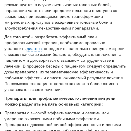
нахождении одного из
рекомендуется в случае очень частых головных болей,
родителей в
нарастания частоты или продолжительности приступов со
больничной палате
време­нем, при имеющемся риске трансформации
бесплатно, в течении всего срока лечения...
мигренозных приступов в ежедневные голов­ные боли и
злоупотребления лекарственными препаратами.
Для того чтобы разработать эффективный план
профилактической терапии, необходимо правильно
установить
диагноз
, определить, на­сколько приступы мигрени
снижают качество жизни больного, обсудить план лечения с
па­циентом и договориться о взаимном сотрудни­честве в
лечении. В процессе беседы с пациен­том следует определить
дозы препаратов, их терапевтическую эффективность и
побочные эффекты и описать ожидаемый результат лече­ния.
По возможности пациент должен как мож­но более активно
участвовать в своем лечении.
Препараты для профилактического лечения мигрени
можно разделить на пять основных категорий:
Препараты с высокой эффективностью и легкими или
умеренно выраженными побочными эффектами.
Препараты с доказанной низкой эффек­тивностью и легкими
или умеренно вы­раженными побочными эффектами.