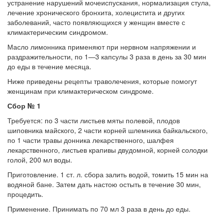
устранение нарушений мочеиспускания, нормали­зация стула,
бесплатно, в течении всего срока лечения...
лечение хронического бронхита, холецистита и других
заболеваний, часто появляющихся у женщин вместе с
климактерическим синдромом.
Масло лимонника применяют при нервном напряже­нии и
раздражительности, по 1—3 капсулы 3 раза в день за 30 мин
до еды в течение месяца.
Ниже приведены рецепты траволечения, которые по­могут
женщинам при климактерическом синдроме.
Сбор № 1
Требуется: по 3 части листьев мяты полевой, плодов
шиповника майского, 2 части корней шлемника байкаль­ского,
по 1 части травы донника лекарственного, шалфея
лекарственного, листьев крапивы двудомной, корней со­лодки
голой, 200 мл воды.
Приготовление. 1 ст. л. сбора залить водой, томить 15 мин на
водяной бане. Затем дать настою остыть в тече­ние 30 мин,
процедить.
Применение. Принимать по 70 мл 3 раза в день до еды.