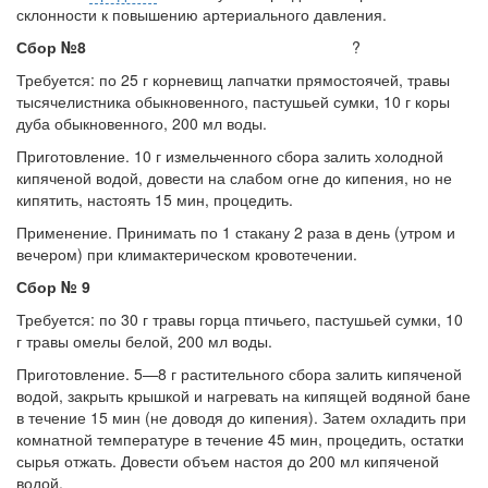
склонности к повышению артериального давления.
Сбор №8
?
Требуется: по 25 г корневищ лапчатки прямостоячей, травы
тысячелистника обыкновенного, пастушьей сумки, 10 г коры
дуба обыкновенного, 200 мл воды.
Приготовление. 10 г измельченного сбора залить хо­лодной
кипяченой водой, довести на слабом огне до кипе­ния, но не
кипятить, настоять 15 мин, процедить.
Применение. Принимать по 1 стакану 2 раза в день (утром и
вечером) при климактерическом кровотечении.
Сбор № 9
Требуется: по 30 г травы горца птичьего, пастушьей сумки, 10
г травы омелы белой, 200 мл воды.
Приготовление. 5—8 г растительного сбора залить кипяченой
водой, закрыть крышкой и нагревать на кипя­щей водяной бане
в течение 15 мин (не доводя до кипе­ния). Затем охладить при
комнатной температуре в тече­ние 45 мин, процедить, остатки
сырья отжать. Довести объем настоя до 200 мл кипяченой
водой.