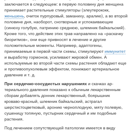
Местная анестезия развивает кардиотоксичность
заключается в следующем: в первую половину дня женщина
Федеральная служба по
принимает растительные стимуляторы (элеутерококк,
надзору в сфере
женьшень
, очиток пурпуровый, замани­ху, аралию), а во второй
здравоохранения озвучила
половине дня, наоборот, снот­ворные и успокаивающие
тревожную статистику. Она
(синюху голубую, патринию среднюю, шлемник байкальский).
касаются увеличения риска
Кроме того, что дей­ствие этих трав направлено на «раскачку
острой кардиотоксичности и
биоритмов», они еще привносят в лечение и другие
роста сопутствующих
положительные моменты. Например, адаптогены,
осложнений от...
принимаемые в пер­вой части схемы, стимулируют
иммунитет
и выработку гормонов, усиливают жировой обмен. А
используемые во второй части схемы растения обладают еще
и проти­воопухолевым эффектом, понижают артериальное
Закон о праве родителей находиться с детьми в
дав­ление и т. д.
реанимации внесен в Госдуму
Соответствующий
При сердечно-сосудистых нарушениях
и скачках ар­
законопроект внесен в
териального давления показано к обычным лекарственным
палату на
сборам добавлять донник лекарственный, боярыш­ник
кроваво-красный, шлемник байкальский, астрагал
рассмотрение. Суть его
шерстистоцветковый, аронию черноплодную, мяту поле­вую,
заключается в
сушеницу топяную, пустырник сердечный и им по­добные
нахождении одного из
растения.
родителей в
больничной палате
Под лечением сопутствующей патологии имеется в виду