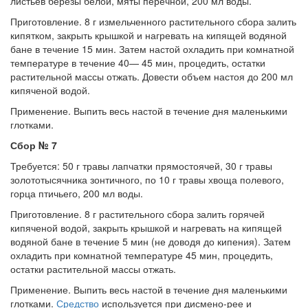
листьев березы белой, мяты перечной, 200 мл воды.
Приготовление. 8 г измельченного растительного сбора залить
кипятком, закрыть крышкой и нагревать на кипящей водяной
бане в течение 15 мин. Затем настой охладить при комнатной
температуре в течение 40— 45 мин, процедить, остатки
растительной массы отжать. Довести объем настоя до 200 мл
кипяченой водой.
Применение. Выпить весь настой в течение дня ма­ленькими
глотками.
Сбор № 7
Требуется: 50 г травы лапчатки прямостоячей, 30 г тра­вы
золототысячника зонтичного, по 10 г травы хвоща по­левого,
горца птичьего, 200 мл воды.
Приготовление. 8 г растительного сбора залить горя­чей
кипяченой водой, закрыть крышкой и нагревать на кипящей
водяной бане в течение 5 мин (не доводя до ки­пения). Затем
охладить при комнатной температуре 45 мин, процедить,
остатки растительной массы отжать.
Применение. Выпить весь настой в течение дня ма­ленькими
глотками.
Средство
используется при дисмено-рее и