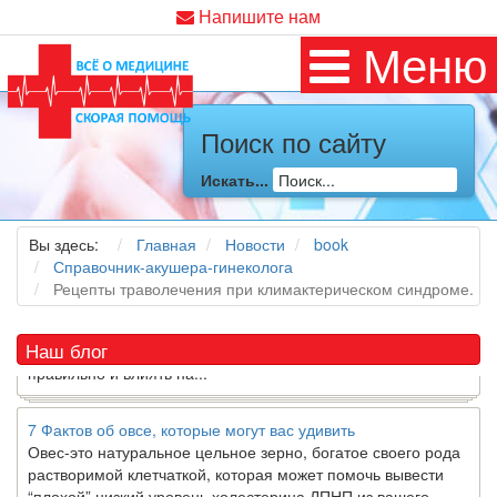
Напишите нам
Меню
Как я заболел во время локдауна?
Поиск по сайту
Это странная ситуация: вы соблюдали все меры
предосторожности COVID-19 (вы почти все время дома),
Искать...
но, тем не менее, вы каким-то образом простудились. Вы
можете задаться...
Вы здесь:
Главная
Новости
book
5 причин обратить внимание на средиземноморскую диету
Справочник-акушера-гинеколога
Как
диетолог
, я вижу, что многие причудливые диеты
Рецепты траволечения при климактерическом синдроме.
приходят в нашу
жизнь
и быстро исчезают из нее. Многие
из них это скорее наказание, чем способ питаться
Наш блог
правильно и влиять на...
7 Фактов об овсе, которые могут вас удивить
Овес-это натуральное цельное зерно, богатое своего рода
растворимой клетчаткой, которая может помочь вывести
“плохой” низкий уровень холестерина ЛПНП из вашего