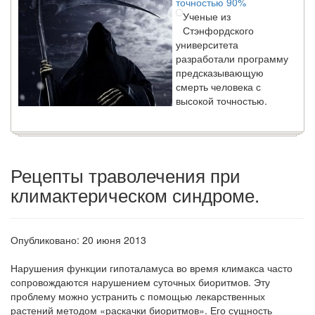
Ученые из
Стэнфордского
университета
разработали программу
предсказывающую
смерть человека с
высокой точностью.
Зарплата врачей в 2018 году превысит средний доход
россиян в два раза
Рецепты траволечения при
Глава Минздрава РФ
Вероника Скворцова
климактерическом синдроме.
опровергла
сообщение о падении
доходов медицинских
работников в
Опубликовано: 20 июня 2013
ближайшие годы. Она
заявила об этом на
Нарушения функции гипоталамуса во время климак­са часто
встрече с журналистами ведущих...
сопровождаются нарушением суточных биорит­мов.
Эту
проблему можно устранить с помощью лекар­ственных
растений методом «раскачки биоритмов». Его сущность