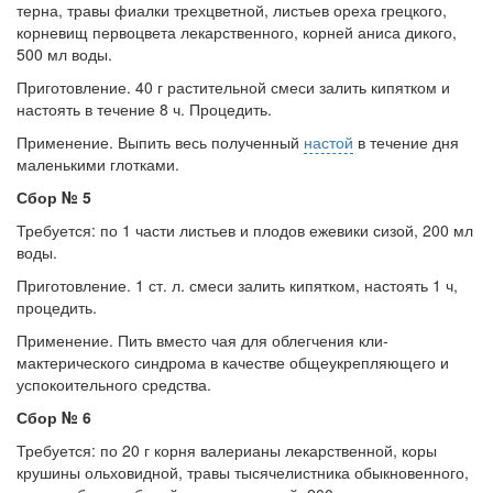
терна, травы фиалки трехцветной, листьев ореха грецкого,
корневищ первоцвета лекарственного, корней аниса дикого,
500 мл воды.
Приготовление. 40 г растительной смеси залить ки­пятком и
настоять в течение 8 ч. Процедить.
Применение. Выпить весь полученный
настой
в тече­ние дня
маленькими глотками.
Сбор № 5
Требуется: по 1 части листьев и плодов ежевики си­зой, 200 мл
воды.
Приготовление. 1 ст. л. смеси залить кипятком, на­стоять 1 ч,
процедить.
Применение. Пить вместо чая для облегчения кли­
мактерического синдрома в качестве общеукрепляющего и
успокоительного средства.
Сбор № 6
Требуется: по 20 г корня валерианы лекарственной, коры
крушины ольховидной, травы тысячелистника обыкновенного,