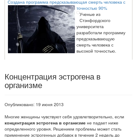
точностью 90%
Ученые из
Стэнфордского
университета
разработали программу
предсказывающую
смерть человека с
высокой точностью.
Зарплата врачей в 2018 году превысит средний доход
Концентрация эстрогена в
россиян в два раза
организме
Глава Минздрава РФ
Вероника Скворцова
опровергла
сообщение о падении
Опубликовано: 19 июня 2013
доходов медицинских
работников в
Многие женщины чувствуют себя удовлетворительно,
если
ближайшие годы. Она
концентрация эстрогена в организме
не падает ниже
заявила об этом на
определенного уровня. Решением проблемы может стать
встрече с журналистами ведущих...
применение эстрогенных добавок в течение 2 недель до