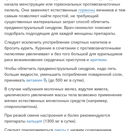
начала менструации или гормональных противозачаточ­ных
Местная анестезия развивает кардиотоксичность
пилюль. Они заменяют естественные
гормоны
яич­ников и тем
Федеральная служба по
самым позволяют найти простой, не требую­щий
надзору в сфере
существенных материальных затрат способ облегчить
здравоохранения озвучила
предменструальный синдром. Врач-гинеколог поможет
тревожную статистику. Она
подобрать подходящие для каждой женщины препараты.
касаются увеличения риска
Следует исключить употребление спиртных напитков и
острой кардиотоксичности и
бросить курить. Курение в сочетании с противозачаточ­ными
роста сопутствующих
пилюлями увеличивает и без того большой для ку­рильщиков
осложнений от...
риск возникновения сердечных приступов и
аритмии
.
Чтобы облегчить предменструальный синдром, надо пить
больше жидкости, уменьшить потребление поварен­ной соли,
Закон о праве родителей находиться с детьми в
принимать
витамин B
(до 500 мг в сутки).
t
реанимации внесен в Госдуму
В случае набухания молочных желез, вздутия живота,
Соответствующий
циклического увеличения массы тела возможно примене­ние
законопроект внесен в
мягких естественных мочегонных средств (например,
палату на
спиронолактона).
рассмотрение. Суть его
При резкой смене настроения и болях рекомендуются
заключается в
препараты
кальция
(1300 мг в сутки).
нахождении одного из
родителей в
Следует придерживаться
диеты
с низким содержани­ем