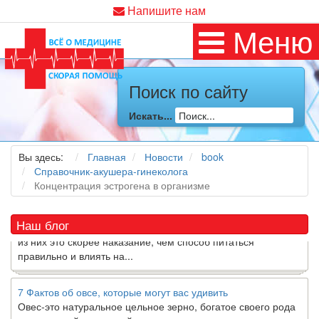
Напишите нам
Меню
Поиск по сайту
Как я заболел во время локдауна?
Это странная ситуация: вы соблюдали все меры
Искать...
предосторожности COVID-19 (вы почти все время дома),
но, тем не менее, вы каким-то образом простудились. Вы
можете задаться...
Вы здесь:
Главная
Новости
book
Справочник-акушера-гинеколога
Концентрация эстрогена в организме
5 причин обратить внимание на средиземноморскую диету
Как диетолог, я вижу, что многие причудливые диеты
приходят в нашу
жизнь
и быстро исчезают из нее. Многие
Наш блог
из них это скорее наказание, чем способ питаться
правильно и влиять на...
7 Фактов об овсе, которые могут вас удивить
Овес-это натуральное цельное зерно, богатое своего рода
растворимой клетчаткой, которая может помочь вывести