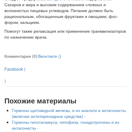
больничной палате
Сахаров и жира и высоким содержанием сложных и
бесплатно, в течении всего срока лечения...
волокнистых пищевых углеводов. Питание должно быть
рациональным, обогащенным фруктами и овощами, фос­
фором, кальцием.
Помогут также релаксация или применение транкви­лизаторов
по назначению врача.
Комментарии (0)
Вконтакте (
)
Facebook (
)
Похожие материалы
Гормоны щитовидной железы, и их аналоги и антагонисты
(включая антитиреоидные средства) -
Гормоны гипоталамуса, гипофиза, гонадотропины и их
антагонисты -