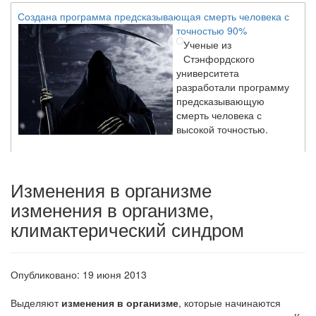
Создана программа предсказывающая смерть человека с
точностью 90%
Ученые из
Стэнфордского
университета
разработали программу
предсказывающую
смерть человека с
высокой точностью.
Зарплата врачей в 2018 году превысит средний доход
Изменения в организме
россиян в два раза
Глава Минздрава РФ
изменения в организме,
Вероника Скворцова
климактерический синдром
опровергла
сообщение о падении
доходов медицинских
работников в
Опубликовано: 19 июня 2013
ближайшие годы. Она
заявила об этом на
Выделяют
изменения в организме
, которые начина­ются
встрече с журналистами ведущих...