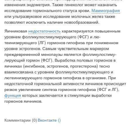
изменения эндометрия. Также гинеколог может назначить
исследование гормонального статуса крови.
Маммография
или ультразвуковое исследование молоч­ных желез также
позволяют исключить наличие новооб­разований.
Яичниковая
недостаточность
характеризуется повы­шенным
уровнем фолликулостимулирующего (ФСГ) и лю-
теинизирующего (ЛГ) гормонов гипофиза при понижен­ном
уровне эстрогенов. Самым чувствительным маркером
преждевременной менопаузы является фолликулостиму-
лирующий гормон (ФСГ). Выработка половых гормонов в
яичниках (ингибинов, эстрогенов, прогестерона) тесно
взаимосвязана с уровнем фолликулостимулирующего и
лютеинизирующего гормонов гипофиза в организме. При
недостаточной гормональной активности яичников происходит
резкое увеличение синтеза гормонов гипофи­за (ФСГ и ЛГ),
функция
которых заключается в стиму­ляции выработки
гормонов яичников.
Комментарии (0)
Вконтакте (
)