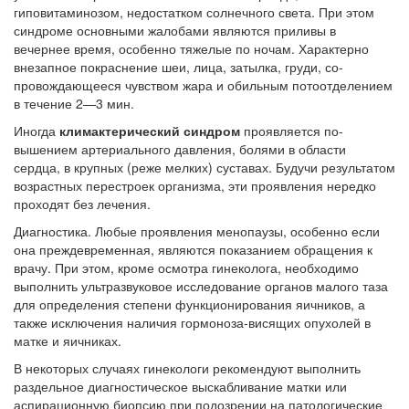
родителей в
гиповитаминозом, недостатком солнечного света. При этом
больничной палате
синдроме основными жалобами являются приливы в
бесплатно, в течении всего срока лечения...
вечернее время, особенно тяжелые по ночам. Характер­но
внезапное покраснение шеи, лица, затылка, груди, со­
провождающееся чувством жара и обильным потоотделе­нием
в течение 2—3 мин.
Иногда
климактерический синдром
проявляется по­
вышением артериального давления, болями в области
сердца, в крупных (реже мелких) суставах. Будучи ре­зультатом
возрастных перестроек организма, эти прояв­ления нередко
проходят без лечения.
Диагностика. Любые проявления менопаузы, осо­бенно если
она преждевременная, являются показанием обращения к
врачу. При этом, кроме осмотра гинеколога, необходимо
выполнить ультразвуковое исследование ор­ганов малого таза
для определения степени функциониро­вания яичников, а
также исключения наличия гормоноза-висящих опухолей в
матке и яичниках.
В некоторых случаях гинекологи рекомендуют выпол­нить
раздельное диагностическое выскабливание матки или
аспирационную биопсию при подозрении на патоло­гические