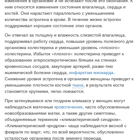
изменения в организме и не исчезают после его оконча­ния. К
ним относятся изменения состояния влагалища, сердца и
костей. Они нарастают параллельно с уменьше­нием
Местная анестезия развивает кардиотоксичность
количества эстрогена в крови. В течение жизни эстроген
Федеральная служба по
поддерживал хорошее состояние этих органов.
надзору в сфере
здравоохранения озвучила
Он отвечал за толщину и влажность слизистой влагали­ща,
тревожную статистику. Она
поддерживал работу сердца, повышая уровень полез­ного для
касаются увеличения риска
организма холестерина и уменьшая уровень «плохого»
острой кардиотоксичности и
холестерина. Избыток «плохого» холестерина приводит к
роста сопутствующих
образованию атеросклеротических бляшек на стенках
осложнений от...
кровеносных сосудов, закупорке артерий, разви-тию
ишемической болезни сердца,
инфарктам миокарда
.
Снижение уровня эстрогена в организме женщины при­водит к
уменьшению плотности костной
ткани
, в резуль­тате кости
Закон о праве родителей находиться с детьми в
становятся хрупкими, легко ломаются.
реанимации внесен в Госдуму
При затянувшемся или позднем климаксе у женщин могут
Соответствующий
наблюдаться маточные
кровотечения
, часто обу­словленные
законопроект внесен в
новообразованиями матки, а также другие симптомы,
палату на
объединяемые термином «климактерический синдром».
рассмотрение. Суть его
«Климактерический чрндром» чаще наблюда­ется весной с
заключается в
февраля по март, что, по всей вероятности, обусловлено
нахождении одного из
усталостью организма после зимнего перио­да,