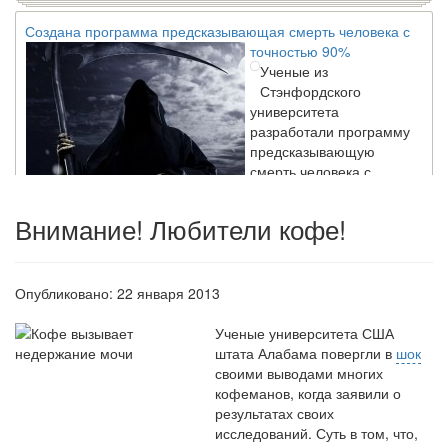
Создана программа предсказывающая смерть человека с
точностью 90%
Ученые из
Стэнфордского
университета
разработали программу
предсказывающую
смерть человека с
высокой точностью.
Внимание! Любители кофе!
Зарплата врачей в 2018 году превысит средний доход
россиян в два раза
Опубликовано: 22 января 2013
Глава Минздрава РФ
Вероника Скворцова
Ученые университета США
опровергла
штата Алабама повергли в
сообщение о падении
шок
своими выводами многих
доходов медицинских
кофеманов, когда заявили о
работников в
результатах своих
ближайшие годы. Она
исследований. Суть в том, что,
заявила об этом на