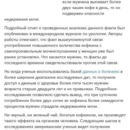
встрече с журналистами ведущих...
если мужчина выпивает более
двух чашек кофе в день, то он
подвержен опасности
Местная анестезия развивает кардиотоксичность
недержания мочи.
Федеральная служба по
Подробный отчет о проведенных анализах данного факта был
надзору в сфере
опубликован в международном журнале по урологии. Авторы
здравоохранения озвучила
работы отмечают, что факт вышеупомянутой связи
тревожную статистику. Она
употребления повышенного количества кофеина с
касаются увеличения риска
самопроизвольным мочеиспусканием у женщин уже был
острой кардиотоксичности и
ранее установлен. Что касается мужчин, то факты до
роста сопутствующих
последнего времени свидетельствовали против этой связи.
осложнений от...
Но когда ученые воспользовались базой
данных о болезнях
в
более широком диапазоне исследуемых дат, то получили
доступ к данным о здоровье более пяти тысяч мужчин
Закон о праве родителей находиться с детьми в
возраста старше двадцати лет и их привычках. Подробное
реанимации внесен в Госдуму
исследование позволило сделать вывод, что при суточном
Соответствующий
потреблении более двух сотен мг кофеина более семидесяти
законопроект внесен в
процентов мужчин страдали недержанием мочи.
палату на
Ни черный, ни зеленый чай, богатые кофеином, не производят
рассмотрение. Суть его
такого эффекта на организм человека. Следующим шагом в
заключается в
исследованиях американские ученые видят получение
нахождении одного из