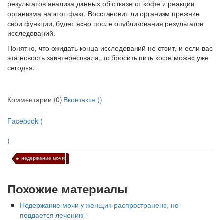
результатов анализа данных об отказе от кофе и реакции
родителей в
организма на этот факт. Восстановит ли организм прежние
больничной палате
свои функции, будет ясно после опубликования результатов
бесплатно, в течении всего срока лечения...
исследований.
Понятно, что ожидать конца исследований не стоит, и если вас
эта новость заинтересовала, то бросить пить кофе можно уже
сегодня.
Комментарии (0)
Вконтакте (
)
Facebook (
)
недержание мочи
Похожие материалы
Недержание мочи у женщин распространено, но
поддается лечению -