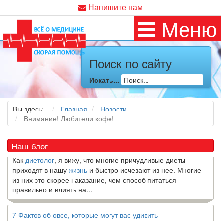
Напишите нам
Меню
Поиск по сайту
Как я заболел во время локдауна?
Искать...
Это странная ситуация: вы соблюдали все меры
предосторожности COVID-19 (вы почти все время дома),
но, тем не менее, вы каким-то образом простудились. Вы
Вы здесь:
Главная
Новости
можете задаться...
Внимание! Любители кофе!
5 причин обратить внимание на средиземноморскую диету
Наш блог
Как
диетолог
, я вижу, что многие причудливые диеты
приходят в нашу
жизнь
и быстро исчезают из нее. Многие
из них это скорее наказание, чем способ питаться
правильно и влиять на...
7 Фактов об овсе, которые могут вас удивить
Овес-это натуральное цельное зерно, богатое своего рода