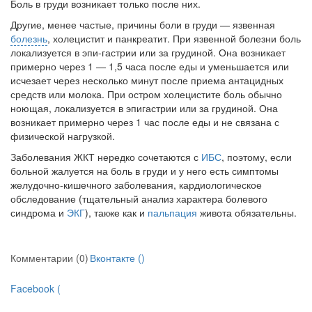
Боль в груди возникает только после них.
Другие, менее частые, причины боли в груди — язвенная
болезнь
, хо­лецистит и панкреатит. При язвенной болезни боль
локализуется в эпи-гастрии или за грудиной. Она возникает
примерно через 1 — 1,5 часа пос­ле еды и уменьшается или
исчезает через несколько минут после приема антацидных
средств или молока. При остром холецистите боль обычно
ноющая, локализуется в эпигастрии или за грудиной. Она
возникает при­мерно через 1 час после еды и не связана с
физической нагрузкой.
Заболевания ЖКТ нередко сочетаются с
ИБС
, поэтому, если
больной жалуется на боль в груди и у него есть симптомы
желудочно-кишечного за­болевания, кардиологическое
обследование (тщательный анализ характера болевого
синдрома и
ЭКГ
), также как и
пальпация
живота обязательны.
Комментарии (0)
Вконтакте (
)
Facebook (