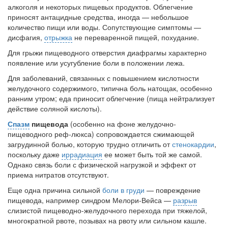
алкоголя и некоторых пищевых про­дуктов. Облегчение
надзору в сфере
приносят антацидные средства, иногда — неболь­шое
здравоохранения озвучила
количество пищи или воды. Сопутствующие симптомы —
тревожную статистику. Она
дисфагия,
отрыжка
не переваренной пищей, похудание.
касаются увеличения риска
острой кардиотоксичности и
Для грыжи пищеводного отверстия диафрагмы характерно
роста сопутствующих
появ­ление или усугубление боли в положении лежа.
осложнений от...
Для заболеваний, связанных с повышением кислотности
желудоч­ного содержимого, типична боль натощак, особенно
ранним утром; еда приносит облегчение (пища нейтрализует
Закон о праве родителей находиться с детьми в
действие соляной кислоты).
реанимации внесен в Госдуму
Спазм
пищевода
(особенно на фоне желудочно-
Соответствующий
пищеводного реф-люкса) сопровождается сжимающей
законопроект внесен в
загрудинной болью, которую труд­но отличить от
стенокардии
,
палату на
поскольку даже
иррадиация
ее может быть той же самой.
рассмотрение. Суть его
Однако связь боли с физической нагрузкой и эффект от
заключается в
приема нитратов отсутствуют.
нахождении одного из
Еще одна причина сильной
боли в груди
— повреждение
родителей в
пищевода, например синдром Мелори-Вейса —
разрыв
больничной палате
слизистой пищеводно-желудочного перехода при тяжелой,
бесплатно, в течении всего срока лечения...
многократной рвоте, позывах на рвоту или сильном кашле.