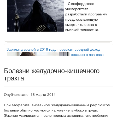
университета
разработали программу
предсказывающую
смерть человека с
высокой точностью.
Зарплата врачей в 2018 году превысит средний доход
россиян в два раза
Глава Минздрава РФ
Вероника Скворцова
опровергла
Болезни желудочно-кишечного
сообщение о падении
тракта
доходов медицинских
работников в
ближайшие годы. Она
заявила об этом на
Опубликовано: 18 марта 2014
встрече с журналистами ведущих...
При эзофагите,
вызванном желудочно-кишечным рефлюксом,
больные обычно жалуются на жжение глубоко в груди.
Местная анестезия развивает кардиотоксичность
Жжение усиливается пос­ле приема аспирина, употребления
Федеральная служба по