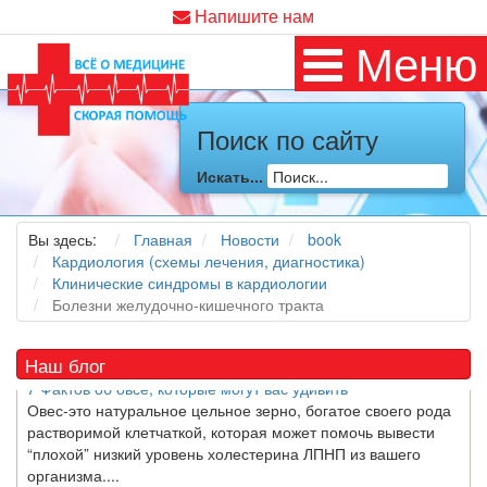
Напишите нам
Меню
Как я заболел во время локдауна?
Это странная ситуация: вы соблюдали все меры
Поиск по сайту
предосторожности COVID-19 (вы почти все время дома),
но, тем не менее, вы каким-то образом простудились. Вы
можете задаться...
Искать...
5 причин обратить внимание на средиземноморскую диету
Вы здесь:
Главная
Новости
book
Как
диетолог
, я вижу, что многие причудливые диеты
Кардиология (схемы лечения, диагностика)
приходят в нашу
жизнь
и быстро исчезают из нее. Многие
Клинические синдромы в кардиологии
из них это скорее наказание, чем способ питаться
Болезни желудочно-кишечного тракта
правильно и влиять на...
Наш блог
7 Фактов об овсе, которые могут вас удивить
Овес-это натуральное цельное зерно, богатое своего рода
растворимой клетчаткой, которая может помочь вывести
“плохой” низкий уровень холестерина ЛПНП из вашего
организма....