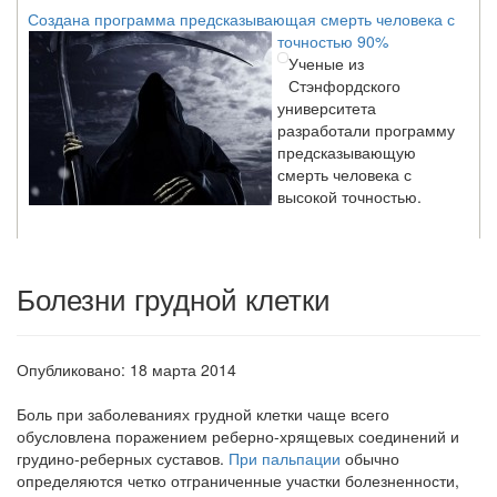
Создана программа предсказывающая смерть человека с
точностью 90%
Ученые из
Стэнфордского
университета
разработали программу
предсказывающую
смерть человека с
высокой точностью.
Зарплата врачей в 2018 году превысит средний доход
россиян в два раза
Болезни грудной клетки
Глава Минздрава РФ
Вероника Скворцова
опровергла
Опубликовано: 18 марта 2014
сообщение о падении
доходов медицинских
Боль при заболеваниях грудной клетки чаще всего
работников в
обусловлена пора­жением реберно-хрящевых соединений и
ближайшие годы. Она
грудино-реберных суставов.
При пальпации
обычно
заявила об этом на
определяются четко отграниченные участки бо­лезненности,
встрече с журналистами ведущих...