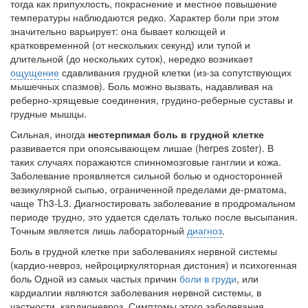
тогда как припухлость, покраснение и местное повышение
температуры наблюдаются редко. Характер боли при этом
Местная анестезия развивает кардиотоксичность
значительно варьирует: она бывает колющей и
Федеральная служба по
кратковременной (от нескольких се­кунд) или тупой и
надзору в сфере
длительной (до нескольких суток), нередко возникает
здравоохранения озвучила
ощущение
сдавливания грудной клетки (из-за сопутствующих
тревожную статистику. Она
мышечных спазмов). Боль можно вызвать, надавливая на
касаются увеличения риска
реберно-хрящевые соеди­нения, грудино-реберные суставы и
острой кардиотоксичности и
грудные мышцы.
роста сопутствующих
Сильная, иногда
нестерпимая боль в грудной клетке
осложнений от...
развивается при опоясывающем лишае (herpes zoster). В
таких случаях поражаются спинномозговые ганглии и кожа.
Заболевание проявляется сильной бо­лью и односторонней
везикулярной сыпью, ограниченной пределами де-рматома,
Закон о праве родителей находиться с детьми в
чаще Th3-L3. Диагностировать заболевание в продромальном
реанимации внесен в Госдуму
периоде трудно, это удается сделать только после высыпания.
Соответствующий
Точным является лишь лабораторный
диагноз
.
законопроект внесен в
палату на
Боль в грудной клетке при заболеваниях нервной системы
рассмотрение. Суть его
(кардио-невроз, нейроциркуляторная дистония) и психогенная
заключается в
боль Одной из самых частых причин
боли в груди
, или
кардиалгии являются заболевания нервной системы, в
нахождении одного из
частности, кардионевроз. Симптомы этого заболевания