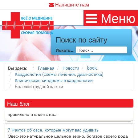
Напишите нам
Меню
Поиск по сайту
Как я заболел во время локдауна?
Искать...
Это странная ситуация: вы соблюдали все меры
предосторожности COVID-19 (вы почти все время дома),
но, тем не менее, вы каким-то образом простудились. Вы
Вы здесь:
Главная
Новости
book
можете задаться...
Кардиология (схемы лечения, диагностика)
Клинические синдромы в кардиологии
5 причин обратить внимание на средиземноморскую диету
Болезни грудной клетки
Как
диетолог
, я вижу, что многие причудливые диеты
приходят в нашу
жизнь
и быстро исчезают из нее. Многие
Наш блог
из них это скорее наказание, чем способ питаться
правильно и влиять на...
7 Фактов об овсе, которые могут вас удивить
Овес-это натуральное цельное зерно, богатое своего рода
растворимой клетчаткой, которая может помочь вывести