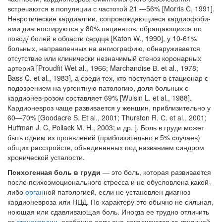
родителей в
встречаются в популяции с частотой 21 —56% [Morris С, 1991].
больничной палате
Невротические кардиалгии, сопровождающиеся кардиофоби-
бесплатно, в течении всего срока лечения...
ями диагностируются у 80% пациентов, обращающихся по
повод/ болей в области сердца [Katon W., 1990], у 10-61%
больных, направленных на ангиографию, обнаруживается
отсутствие или клинически незначи­мый стеноз коронарных
артерий [Proudfit Wet al., 1966; Marchandise В. et al., 1978;
Bass C. et al., 1983], а среди тех, кто поступает в стацио­нар с
подозрением на ургентную патологию, доля больных с
кардионев-розом составляет 69% [Wulsin L. et al., 1988].
Кардионевроз чаще раз­вивается у женщин, приблизительно у
60—70% [Goodacre S. Et al., 2001; Thurston R. С. et al., 2001;
Huffman J. C, Pollack M. H., 2003; и др. ]. Боль в груди может
быть одним из проявлений (приблизительно в 5% случаев)
общих расстройств, объединенных под названием синдром
хронической усталости.
Психогенная боль в груди
— это боль, которая развивается
пос­ле психоэмоционального стресса и не обусловлена какой-
либо
орган
­ной патологией, если не установлен диагноз
кардионевроза или НЦД. По характеру это обычно не сильная,
ноющая или сдавливающая боль. Иногда ее трудно отличить
от
стенокардии
, особенно если она локализу­ется за грудиной.