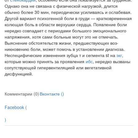
Однако она не связана с физической нагрузкой, длит­ся
обычно более 30 мин, периодически усиливаясь и ослабевая.
Другой вариант психогенной боли в груди — кратковременная
колющая боль в области верхушки сердца. Появление боли
нередко совпадает с пери­одами большого эмоционального
напряжения, хотя сами больные могут это не отмечать.
Выяснение обстоятельств жизни, предшествующих воз­
никновению боли, может помочь в установлении диагноза.
Неспецифи­ческие изменения зубца т и сегмента st на
экг
,
которые можно принять за проявления
ибс
, нередко вызваны
сопутствующей гипервентиляцией или вегетативной
дисфункцией.
Комментарии (0)
Вконтакте (
)
Facebook (
)