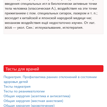
введения специальных игл в биологически активные точки
Местная анестезия развивает кардиотоксичность
тела человека (классическая А.), воздействия на эти точки
Федеральная служба по
прижиганием с пом. специальных сигарок, лазером и т. п.;
надзору в сфере
восходит к китайской и японской народной медици¬не;
здравоохранения озвучила
механизм воздействия ещё недостаточно изучен. От лат.
тревожную статистику. Она
acus — укол. Син.: иглоукалывание, иглотерапия.
касаются увеличения риска
острой кардиотоксичности и
роста сопутствующих
осложнений от...
Закон о праве родителей находиться с детьми в
Тесты для врачей
реанимации внесен в Госдуму
Соответствующий
Педиатрия. Профилактика ранних отклонений в состоянии
законопроект внесен в
здоровья детей
палату на
Тесты педиатрия
рассмотрение. Суть его
Тесты по реаниматологии
заключается в
Общая хирургия (асептика и антисептика)
нахождении одного из
Общая хирургия (местная анестезия)
родителей в
Общая хирургия (кровотечение)