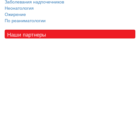
Заболевания надпочечников
Неонатология
Ожирение
По реаниматологии
Наши партнеры
© 2010 - 2021 / 03-Ektb.ru
Сайт о медицине и скорой помощи
.
Все права защищены. При копировании материалов ссылка
обязательна.