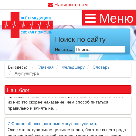
Напишите нам
Меню
Поиск по сайту
Как я заболел во время локдауна?
Это странная ситуация: вы соблюдали все меры
Искать...
предосторожности COVID-19 (вы почти все время дома),
но, тем не менее, вы каким-то образом простудились. Вы
можете задаться...
Вы здесь:
Главная
Фельдшеру
Словарь
Акупунктура
5 причин обратить внимание на средиземноморскую диету
Как
диетолог
, я вижу, что многие причудливые диеты
Наш блог
приходят в нашу
жизнь
и быстро исчезают из нее. Многие
из них это скорее наказание, чем способ питаться
правильно и влиять на...
7 Фактов об овсе, которые могут вас удивить
Овес-это натуральное цельное зерно, богатое своего рода
растворимой клетчаткой, которая может помочь вывести