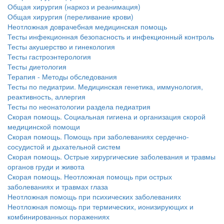
больничной палате
Общая хирургия (наркоз и реанимация)
Общая хирургия (переливание крови)
бесплатно, в течении всего срока лечения...
Неотложная доврачебная медицинская помощь
Тесты инфекционная безопасность и инфекционный контроль
Тесты акушерство и гинекология
Тесты гастроэнтерология
Тесты диетология
Терапия - Методы обследования
Тесты по педиатрии. Медицинская генетика, иммунология,
реактивность, аллергия
Тесты по неонатологии раздела педиатрия
Скорая помощь. Социальная гигиена и организация скорой
медицинской помощи
Скорая помощь. Помощь при заболеваниях сердечно-
сосудистой и дыхательной систем
Скорая помощь. Острые хирургические заболевания и травмы
органов груди и живота
Скорая помощь. Неотложная помощь при острых
заболеваниях и травмах глаза
Неотложная помощь при психических заболеваниях
Неотложная помощь при термических, ионизирующих и
комбинированных поражениях