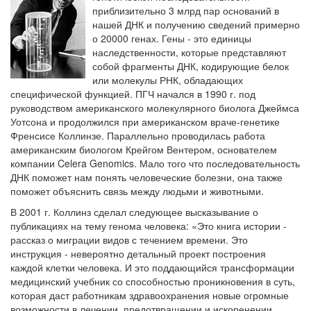
приблизительно 3 млрд пар основа­ний в
нашей ДНК и получению сведений примерно
Местная анестезия развивает кардиотоксичность
о 20000 генах. Гены - это единицы
Федеральная служба по
наследственности, которые представляют
надзору в сфере
собой фрагменты ДНК, кодирующие белок
здравоохранения озвучила
или молекулы РНК, обладающих
тревожную статистику. Она
специфической функ­цией. ПГЧ начался в 1990 г. под
касаются увеличения риска
руководством американского молекулярного биолога Джеймса
острой кардиотоксичности и
Уотсона и продолжился при американском враче-генетике
роста сопутствующих
Френсисе Коллинзе. Параллельно проводилась работа
осложнений от...
американским биоло­гом Крейгом Вентером, основателем
компании Celera Genomics. Мало того что последовательность
ДНК поможет нам понять человеческие болезни, она также
поможет объяснить связь между людьми и животными.
Закон о праве родителей находиться с детьми в
реанимации внесен в Госдуму
В 2001 г. Коллинз сделал следующее высказывание о
Соответствующий
публикациях на тему генома человека: «Это книга истории -
законопроект внесен в
рассказ о миграции видов с течением времени. Это
палату на
инструкция - невероятно детальный проект построения
рассмотрение. Суть его
каждой клетки человека. И это поддающийся трансформации
заключается в
медицинский учебник со способностью проникновения в суть,
нахождении одного из
которая даст работникам здравоох­ранения новые огромные
возможности в лечении, предотвращении и искоре­нении
родителей в