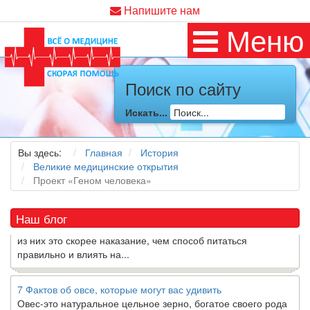
Напишите нам
Меню
Поиск по сайту
Как я заболел во время локдауна?
Искать...
Это странная ситуация: вы соблюдали все меры
предосторожности COVID-19 (вы почти все время дома),
но, тем не менее, вы каким-то образом простудились. Вы
Вы здесь:
Главная
История
можете задаться...
Великие медицинские открытия
Проект «Геном человека»
5 причин обратить внимание на средиземноморскую диету
Как
диетолог
, я вижу, что многие причудливые диеты
Наш блог
приходят в нашу
жизнь
и быстро исчезают из нее. Многие
из них это скорее наказание, чем способ питаться
правильно и влиять на...
7 Фактов об овсе, которые могут вас удивить
Овес-это натуральное цельное зерно, богатое своего рода
растворимой клетчаткой, которая может помочь вывести