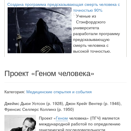
Создана программа предсказывающая смерть человека с
точностью 90%
Ученые из
Стэнфордского
университета
разработали программу
предсказывающую
смерть человека с
высокой точностью.
Зарплата врачей в 2018 году превысит средний доход
Проект «Геном человека»
россиян в два раза
Глава Минздрава РФ
Вероника Скворцова
Категория:
Медицинские открытия и события
опровергла
сообщение о падении
Джеймс Дьюи Уотсон
(р. 1928), Джон Крейг Вентер (р. 1946),
доходов медицинских
Френсис Селлерс Коллинз (р. 1950)
работников в
ближайшие годы. Она
Проект «
Геном
человека» (ПГЧ) является
заявила об этом на
международной работой по опреде­лению
встрече с журналистами ведущих...
генетической последовательности