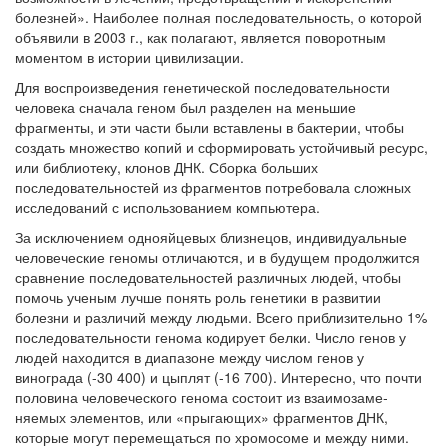
болезней». Наиболее полная последовательность, о которой
больничной палате
объявили в 2003 г., как полагают, является поворотным
бесплатно, в течении всего срока лечения...
моментом в истории цивили­зации.
Для воспроизведения генетической последовательности
человека сначала геном был разделен на меньшие
фрагменты, и эти части были вставлены в бак­терии, чтобы
создать множество копий и сформировать устойчивый ресурс,
или библиотеку, клонов ДНК. Сборка больших
последовательностей из фраг­ментов потребовала сложных
исследований с использованием компьютера.
За исключением однояйцевых близнецов, индивидуальные
человеческие геномы отличаются, и в будущем продолжится
сравнение последовательно­стей различных людей, чтобы
помочь ученым лучше понять роль генетики в развитии
болезни и различий между людьми. Всего приблизительно 1%
последовательности генома кодирует белки. Число генов у
людей находится в диапазоне между числом генов у
винограда (-30 400) и цыплят (-16 700). Интересно, что почти
половина человеческого генома состоит из взаимозаме­
няемых элементов, или «прыгающих» фрагментов ДНК,
которые могут пере­мещаться по хромосоме и между ними.