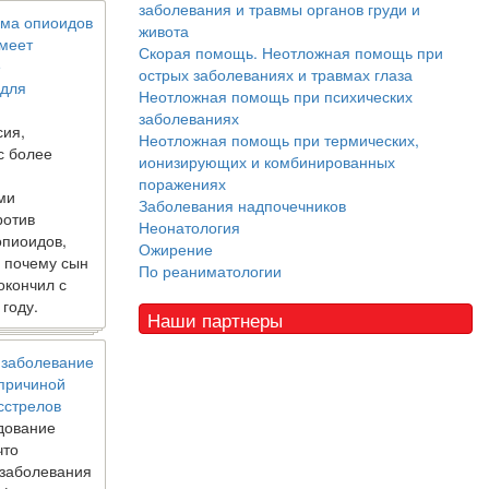
заболевания и травмы органов груди и
ма опиоидов
живота
имеет
Скорая помощь. Неотложная помощь при
е
острых заболеваниях и травмах глаза
 для
Неотложная помощь при психических
заболеваниях
сия,
Неотложная помощь при термических,
с более
ионизирующих и комбинированных
поражениях
ми
Заболевания надпочечников
ротив
Неонатология
опиоидов,
Ожирение
, почему сын
По реаниматологии
окончил с
 году.
Наши партнеры
 заболевание
 причиной
сстрелов
дование
что
 заболевания