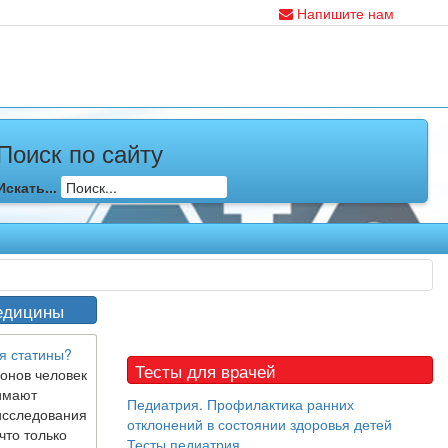
Напишите нам
Поиск по сайту
Искать...
едицины
я статины?
Тесты для врачей
онов человек
имают
Педиатрия. Профилактика ранних
исследования
отклонений в состоянии здоровья детей
что только
Тесты педиатрия