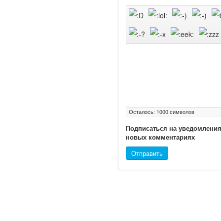
надзору в сфере
здравоохранения
озвучила тревожную
статистику. Она касаются
увеличения риска острой
кардиотоксичности и
роста сопутствующих
осложнений от...
Закон о праве родителей
находиться с детьми в
Осталось:
1000
символов
реанимации внесен в
Подписаться на уведомления
Госдуму
новых комментариях
Отправить
Соответствующий
законопроект