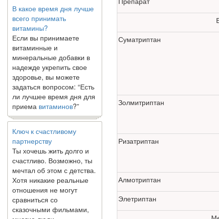
Препарат
всего принимать
витамины?
Если вы принимаете
витаминные и
Суматриптан
минеральные добавки в
надежде укрепить свое
здоровье, вы можете
задаться вопросом: “Есть
ли лучшее время дня для
приема
витаминов
?”
Золмитриптан
Ключ к счастливому
партнерству
Ризатриптан
Ты хочешь жить долго и
счастливо. Возможно, ты
мечтал об этом с детства.
Хотя никакие реальные
Алмотриптан
отношения не могут
сравниться со
Элетриптан
сказочными фильмами,
многие люди
Ме