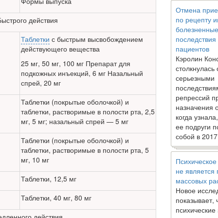
Формы выпуска
Отмена прие
по рецепту 
Быстрого действия
болезненны
Таблетки
с быстрым высвобождением
последствия
действующего вещества
пациентов
Кэролин Кон
25 мг, 50 мг, 100 мг Препарат для
столкнулась 
подкож­ных инъекций, 6 мг Назальный
серьезными
спрей, 20 мг
последствия
репрессий п
Таблетки (покрытые оболочкой) и
назначения 
таблетки, растворимые в поло­сти рта, 2,5
когда узнала
мг, 5 мг; назальный спрей — 5 мг
ее подруги п
собой в 2017
Таблетки (покрытые оболочкой) и
таблетки, растворимые в полос­ти рта, 5
мг, 10 мг
Психическое
не является
Таблетки, 12,5 мг
массовых ра
Новое иссле
Таблетки, 40 мг, 80 мг
показывает, 
психические
дленного действия