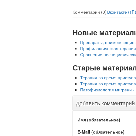
Глава Минздрава РФ
Комментарии (0)
Вконтакте (
)
F
Вероника Скворцова
опровергла сообщение о
падении доходов
Новые материал
медицинских работников
в ближайшие годы. Она
Препараты, применяющиеся
заявила об этом на
Профилактическая терапия 
встрече с журналистами
Сравнение неспецифических
ведущих...
Старые материа
Местная анестезия
развивает
Терапия во время приступа
кардиотоксичность
Терапия во время приступа
Патофизиология мигрени -
Добавить комментарий
Имя (обязательное)
E-Mail (обязательное)
Федеральная служба по