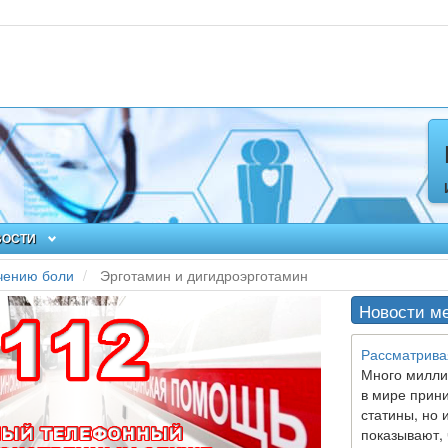
ВОСТИ
чению боли
Эрготамин и дигидроэрготамин
Новости м
Рассматрива
Много милли
в мире прин
статины, но 
показывают, 