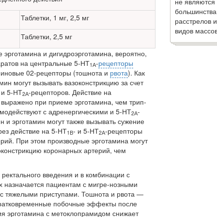
не являются
большинства
Таблетки, 1 мг, 2,5 мг
расстрелов и
видов массов
Таблетки, 2,5 мг
эрготами­на и дигидроэрготамина, вероятно,
аратов на центральные 5-НТ
-
рецепторы
1А
миновые 02-рецепторы (тошнота и
рвота
). Как
амин могут вызывать вазоконстрикцию за счет
 и 5-НТ
-рецепторов. Действие на
2А
выражено при приеме эрготамина, чем трип­
аимодействуют с адренергическими и 5-НТ
-
2А
н и эрготамин могут также вызывать сужение
рез действие на 5-НТ
- и 5-НТ
-рецепторы
1В
2А
рий. При этом производные эрготамина могут
оконстрикцию коронарных ар­терий, чем
 ректального введения и в комбинации с
ях назначается пациентам с мигре-нозными
 с тя­желыми приступами. Тошнота и рвота —
ратковременные по­бочные эффекты после
ия эрготамина с метоклопрамидом снижает