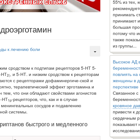
55% из тех, 
рекомендует
принимать с
принимают и
идроэрготамин
большая про
потому что 
также показы
из группы...
ды к лечению боли
Высокое АД 
им сродством к подтипам рецепторов 5-НТ 5-
беременност
5-НТ
, и 5-НТ. и низким срод­ством к рецепторам
повлиять на
2(
ываются с рецепторами дофаминергиче-ской и
женщины в д
оятно, терапевтический эффект эрготамина и
перспективе
 тем, что они обла­дают свойствами агонистов
Связанное с
5-НТ
-рецепторов, что, как и в случае
беременност
1р
ю менин­геальных сосудов и подавлению
кровяное да
рной системы.
привести к 
сердечным р
риптанов быстрого и медленного
показывают 
исследовани