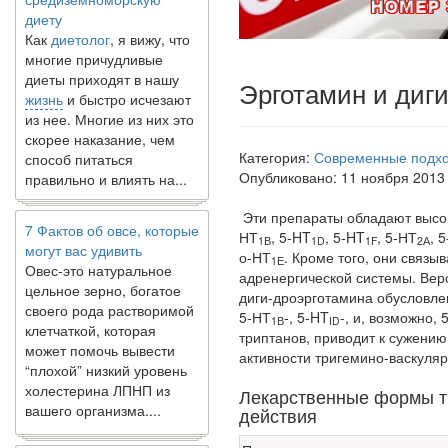
диету
Как
диетолог
, я вижу, что
многие причудливые
диеты приходят в нашу
жизнь
и быстро исчезают
Эрготамин и диг
из нее. Многие из них это
скорее наказание, чем
способ питаться
Категория:
Современные подхо
правильно и влиять на...
Опубликовано: 11 ноября 2013
7 Фактов об овсе, которые
Эти препараты обладают высок
могут вас удивить
НТ
, 5-HT
, 5-HT
, 5-НТ
, 
1В
1
D
1
F
2А
Овес-это натуральное
о-НТ
. Кроме того, они связ
1Е
цельное зерно, богатое
адренергической системы. Вер
своего рода растворимой
диги-дроэрготамина обусловлен
клетчаткой, которая
5-НТ
-, 5-HT
-, и, возможно, 
1В
ID
может помочь вывести
триптанов, приводит к сужени
“плохой” низкий уровень
активности тригемино-васкуля
холестерина ЛПНП из
вашего организма....
Лекарственные формы т
действия
В какое время дня лучше