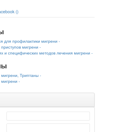
acebook (
)
ы
 для профилактики мигрени -
приступов мигрени -
 и спец­ифических методов лечения мигрени -
лы
 мигрени, Триптаны -
 мигрени -