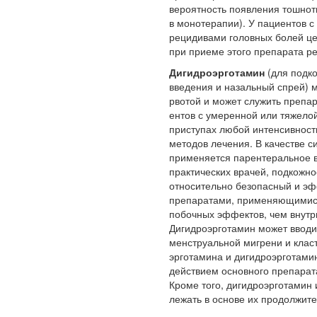
вероятность появления тошнот
в монотерапии). У пациентов с
рецидивами головных болей цел
при приеме этого препарата р
Дигидроэрготамин
(для подк
Ученые из
введения и на­зальный спрей) 
Стэнфордского
рвотой и может служить препа­
университета
ентов с умеренной или тяжело
разработали программу
приступах любой интенсивност
предсказывающую
методов лечения. В качестве 
смерть человека с
применяется парентеральное в
высокой точностью.
практи­ческих врачей, подкожн
относительно безопасный и эф
препаратами, применяющимися 
Зарплата врачей в 2018
побочных эффектов, чем внутр
году превысит средний
Дигидроэрготамин может вводи
доход россиян в два раза
менструальной ми­грени и кла
эрготамина и дигидроэрготами
действием основного препарата
Кроме того, дигидроэрготамин 
лежать в основе их про­должит