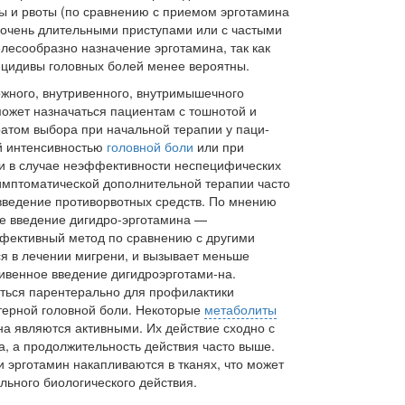
ы и рвоты (по сравнению с приемом эрготамина
 очень длитель­ными приступами или с частыми
есообразно назначение эр­готамина, так как
ецидивы головных болей менее вероятны.
ожного, вну­тривенного, внутримышечного
может назначаться пациентам с тошнотой и
ратом выбора при начальной терапии у паци­
й интенсивно­стью
головной боли
или при
и в случае неэффективности не­специфических
симптоматической дополнительной терапии часто
ведение противорвотных средств. По мнению
ое введение дигидро-эрготамина —
фективный метод по сравнению с другими
в лечении ми­грени, и вызывает меньше
ивенное введение дигидроэрготами-на.
ться парен­терально для профилактики
стерной головной боли. Некоторые
метаболиты
на являются активными. Их действие сходно с
, а продолжи­тельность действия часто выше.
и эрготамин накапливаются в тканях, что может
ельного биологического действия.