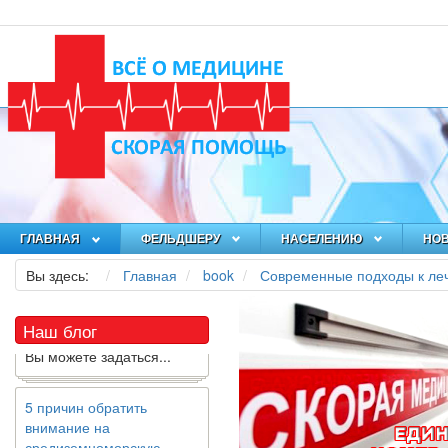
Как я заболел во время
локдауна?
Это странная ситуация:
вы соблюдали все меры
предосторожности
ГЛАВНАЯ
ФЕЛЬДШЕРУ
НАСЕЛЕНИЮ
НО
COVID-19 (вы почти все
Вы здесь:
Главная
book
Современные подходы к ле
время дома), но, тем не
менее, вы каким-то
образом простудились.
Наш блог
Вы можете задаться...
5 причин обратить
внимание на
средиземноморскую