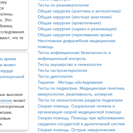
кому
Тесты по реаниматологии
ся
Общая хирургия (асептика и антисептика)
татины,
Общая хирургия (местная анестезия)
х. Это
Общая хирургия (кровотечение)
блема,
Общая хирургия (наркоз и реанимация)
исследования
Общая хирургия (переливание крови)
вают, что те
Неотложная доврачебная медицинская
помощь
Тесты инфекционная безопасность и
инфекционный контроль
во время
Тесты акушерство и гинекология
и может
Тесты гастроэнтерология
 сердце
Тесты диетология
олгосрочной
Терапия - Методы обследования
Тесты по педиатрии. Медицинская генетика,
иммунология, реактивность, аллергия
ью высокое
Тесты по неонатологии раздела педиатрия
вление
может
Скорая помощь. Социальная гигиена и
долгосрочным
организация скорой медицинской помощи
искам,
Скорая помощь. Помощь при заболеваниях
новые
сердечно-сосудистой и дыхательной систем
я.
Скорая помощь. Острые хирургические