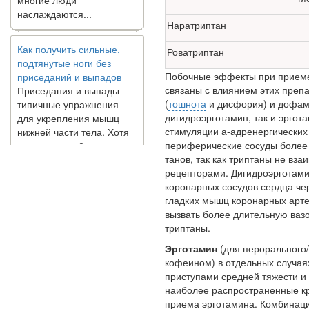
наслаждаются...
Наратриптан
Как получить сильные,
подтянутые ноги без
Роватриптан
приседаний и выпадов
Побочные эффекты при приеме 
Приседания и выпады-
связаны с влиянием этих преп
типичные упражнения
(
тошнота
и дисфория) и до­фа
для укрепления мышц
дигидроэрготамин, так и эргот
нижней части тела. Хотя
стимуля­ции а-адренергических
они чрезвычайно
периферические сосуды более 
распространены, они не
танов, так как триптаны не вз
могут быть безопасным
рецепторами. Дигидроэрготами
вариантом для всех.
коронарных сосудов сердца че
Некоторые...
гладких мышц коронарных арте
вызвать более длительную ваз
Создана программа
триптаны.
предсказывающая смерть
Эрготамин
(для перорального/
человека с точностью
кофеином) в отдель­ных случа
90%
приступами средней тяжести и
наи­более распространенные к
приема эрготамина. Комбинац