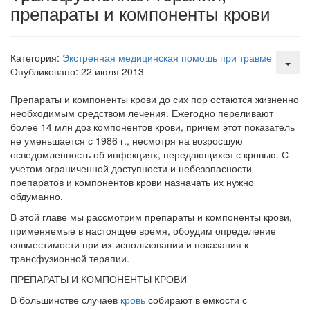
препараты и компоненты крови
заявила об этом на
встрече с журналистами ведущих...
Местная анестезия развивает кардиотоксичность
Категория:
Экстренная медицинская помошь при травме
Федеральная служба по
Опубликовано: 22 июля 2013
надзору в сфере
здравоохранения озвучила
Препараты и компоненты крови до сих пор остаются жизненно
тревожную статистику. Она
не­обходимым средством лечения.
Ежегодно переливают
касаются увеличения риска
более 14 млн доз компонентов крови, причем этот показатель
острой кардиотоксичности и
не уменьшается с 1986 г., несмотря на возросшую
роста сопутствующих
осведомленность об инфекциях, пе­редающихся с кровью. С
осложнений от...
учетом ограниченной доступности и небе­зопасности
препаратов и компонентов крови назначать их нужно
обдуманно.
В этой главе мы рассмотрим препараты и компоненты крови,
Закон о праве родителей находиться с детьми в
приме­няемые в настоящее время, обоудим определение
реанимации внесен в Госдуму
совместимости при их использовании и показания к
Соответствующий
трансфузионной терапии.
законопроект внесен в
палату на
ПРЕПАРАТЫ И КОМПОНЕНТЫ КРОВИ
рассмотрение. Суть его
В большинстве случаев
кровь
собирают в емкости с
заключается в