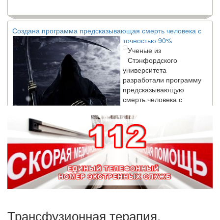
Создана программа предсказывающая смерть человека с
точностью 90%
Ученые из
Стэнфордского
университета
разработали программу
предсказывающую
смерть человека с
высокой точностью.
Зарплата врачей в 2018 году превысит средний доход
россиян в два раза
Глава Минздрава РФ
Вероника Скворцова
опровергла
сообщение о падении
доходов медицинских
работников в
Трансфузионная терапия,
ближайшие годы. Она