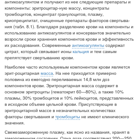
антикоагулянтом и получают из нее следующие препараты и
нахождении одного из
компоненты: эритроцитар-ную массу, концентраты
родителей в
тромбоцитов, концентрат гранулоцитов, плазму,
больничной палате
криопреципитат, очищенные препараты факторов свертыва­
бесплатно, в течении всего срока лечения...
ния (табл. 8.1). Благодаря разделению крови на компоненты и
исполь­зованию антикоагулянтов и консервантов значительно
возросли сроки хранения компонентов крови и эффективность
их расходования. Со­временные
антикоагулянты
содержат
цитрат, который связывает ионы
кальция
и тем самым
препятствует свертыванию крови.
Наиболее часто используемым компонентом крови является
эрит-роцитарная
масса
. На нее приходится примерно
половина из ежегодно переливаемых 14,8 млн доз
компонентов крови. Эритроцитарная масса содержит в
основном эритроциты (гематокрит 60—80%), а также 10%
плазмы, 30% тромбоцитов и 10% лейкоцитов, представленных
в исход­ном объеме цельной крови. Присутствующие в
эритроцитарной массе в незначительных количествах
факторы свертывания и
тромбоциты
не имеют клинического
значения.
Свежезамороженную плазму, как ясно из названия, хранят в
заморо­женном состоянии. Одна доза соответствует 200—250