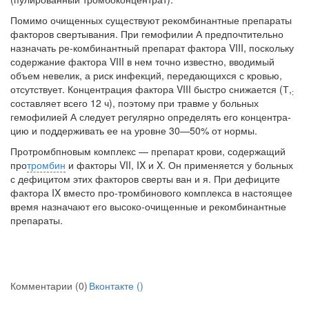
Помимо очищенных существуют рекомбинантные препараты
фак­торов свертывания. При гемофилии А предпочтительно
назначать ре-комбинантный препарат фактора VIII, поскольку
содержание факто­ра VIII в нем точно известно, вводимый
объем невелик, а риск инфек­ций, передающихся с кровью,
отсутствует. Концентрация фактора VIII быстро снижается (Т,
:
составляет всего 12 ч), поэтому при травме у больных
гемофилией А следует регулярно определять его концентра­
цию и поддерживать ее на уровне 30—50% от нормы.
Протромбпновым комплекс — препарат крови, содержащий
про­
тромбин
и факторы VII, IX и X. Он применяется у больных
с дефици­том этих факторов сверты ван и я. При дефиците
фактора IX вместо про-тромбинового комплекса в настоящее
время назначают его высоко-очищенные и рекомбинантные
препараты.
Комментарии (0)
Вконтакте (
)