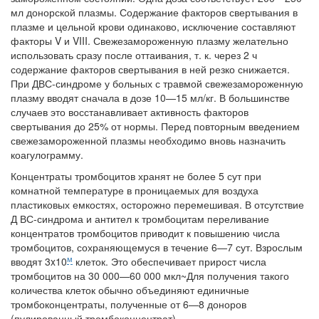
мл донорской плазмы. Содержание факторов свертывания в
плазме и цельной крови одинаково, исключение составляют
факторы V и VIII. Свежезаморо­женную плазму желательно
использовать сразу после оттаивания, т. к. через 2 ч
содержание факторов свертывания в ней резко снижается.
При ДВС-синдроме у больных с травмой свежезамороженную
плазму вводят сначала в дозе 10—15 мл/кг. В большинстве
случаев это восста­навливает активность факторов
свертывания до 25% от нормы. Перед повторным введением
свежезамороженной плазмы необходимо вновь назначить
коагулограмму.
Концентраты тромбоцитов хранят не более 5 сут при
комнатной тем­пературе в проницаемых для воздуха
пластиковых емкостях, осторож­но перемешивая. В отсутствие
Д ВС-синдрома и антител к тромбоци­там переливание
концентратов тромбоцитов приводит к повышению числа
тромбоцитов, сохраняющемуся в течение 6—7 сут. Взрослым
м
вводят 3x10
клеток. Это обеспечивает прирост числа
тромбоцитов на 30 000—60 000 мкл~Для получения такого
количества клеток обычно объединяют единичные
тромбоконцентраты, полученные от 6—8 до­норов
(пулированный тромбоконцентрат).