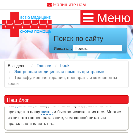
Напишите нам
Меню
Поиск по сайту
Искать...
Как я заболел во время локдауна?
Это странная ситуация: вы соблюдали все меры
Вы здесь:
Главная
book
предосторожности COVID-19 (вы почти все время дома),
Экстренная медицинская помошь при травме
но, тем не менее, вы каким-то образом простудились. Вы
Трансфузионная терапия, препараты и компоненты
можете задаться...
крови
5 причин обратить внимание на средиземноморскую диету
Наш блог
Как
диетолог
, я вижу, что многие причудливые диеты
приходят в нашу
жизнь
и быстро исчезают из нее. Многие
из них это скорее наказание, чем способ питаться
правильно и влиять на...