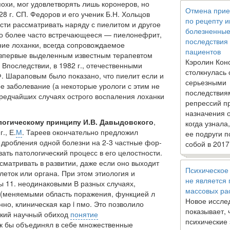
охи, мог удо­влетворять лишь коронеров, но
Отмена прие
28 г. СП. Федоров и его ученик Б.Н. Хольцов
по рецепту 
сти рассматривать наряду с пиелитом и другое
болезненны
до более часто встре­чающееся — пиелонефрит,
последствия
­ние лоханки, всегда сопровождаемое
пациентов
впервые выделенным известным терапевтом
Кэролин Кон
 Впоследствии, в 1982 г., отечественными
столкнулась 
. Шарапо­вым было показано, что пиелит если и
серьезными
ое заболевание (а некоторые урологи с этим не
последствия
 редчайших случаях острого воспаления лоханки
репрессий п
назначения 
логическому принципу И.В. Давыдовского
,
когда узнала
., Е.
М
. Тареев окончательно предложил
ее подруги п
о дробления одной болезни на 2-3 частные фор­
собой в 2017
вать патологический процесс в его целостности.
сматривать в развитии, даже если оно выходит
Психическое
леток или органа. При этом этиология и
не является
ы 11. неодинаковыми В разных случаях,
массовых ра
 (меняемыми область пораже­ния, функцией л
Новое иссле
но, клини­ческая кар i пмо. Это позволило
показывает, 
рокий научный обиход
понятие
психические
к бы объединял в себе множественные