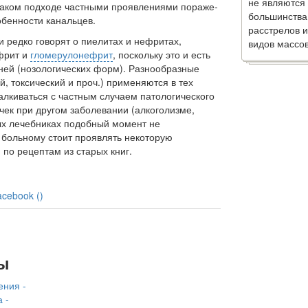
не являются
таком подходе частными проявлениями пораже­
большинства
обенности канальцев.
расстрелов и
и редко говорят о пиелитах и нефритах,
видов массов
фрит и
гломерулонефрит
, поскольку это и есть
зней (нозологических форм). Разнообразные
й, токсический и проч.) применяются в тех
талкиваться с частным случаем патологического
чек при другом заболевании (алкоголизме,
рых лечебниках подобный момент не
 больному стоит проявлять некоторую
по рецептам из старых книг.
acebook (
)
ы
ения -
 -