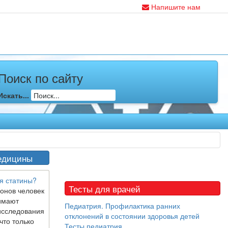
Напишите нам
Поиск по сайту
Искать...
едицины
я статины?
Тесты для врачей
онов человек
имают
Педиатрия. Профилактика ранних
исследования
отклонений в состоянии здоровья детей
что только
Тесты педиатрия