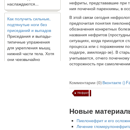
нефриты, предста­вавшие при 
ния почечной паренхимы, в ос
Как получить сильные,
В этой связи сегодня нефролог
подтянутые ноги без
предпочитая понятия пиелоне
приседаний и выпадов
обозначения конкретных бо­ле
Приседания и выпады-
названия не­фритов (простудны
типичные упражнения
ситуациях, когда приходится с
для укрепления мышц
процесса или с поражением по
нижней части тела. Хотя
подагре, амилоидо-зе). В ста
они чрезвычайно
учитывается, отчего почечному
распространены, они не
осторожность при самолечении 
могут быть безопасным
вариантом для всех.
Некоторые...
Комментарии (0)
Вконтакте (
)
F
Создана программа
Нефрит
предсказывающая смерть
человека с точностью
Новые материал
90%
Пиелонефрит и его осложн
Лечение гломе­рулонефрита