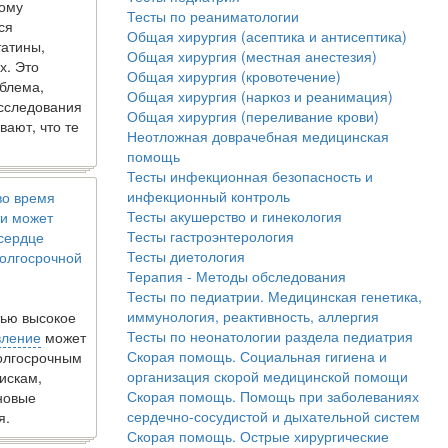
кому
Тесты по реаниматологии
ся
Общая хирургия (асептика и антисептика)
татины,
Общая хирургия (местная анестезия)
х. Это
Общая хирургия (кровотечение)
блема,
Общая хирургия (наркоз и реанимация)
исследования
Общая хирургия (переливание крови)
вают, что те
Неотложная доврачебная медицинская
помощь
Тесты инфекционная безопасность и
инфекционный контроль
во время
Тесты акушерство и гинекология
и может
Тесты гастроэнтерология
 сердце
Тесты диетология
олгосрочной
Терапия - Методы обследования
Тесты по педиатрии. Медицинская генетика,
иммунология, реактивность, аллергия
ью высокое
Тесты по неонатологии раздела педиатрия
вление
может
Скорая помощь. Социальная гигиена и
долгосрочным
организация скорой медицинской помощи
искам,
Скорая помощь. Помощь при заболеваниях
новые
сердечно-сосудистой и дыхательной систем
я.
Скорая помощь. Острые хирургические