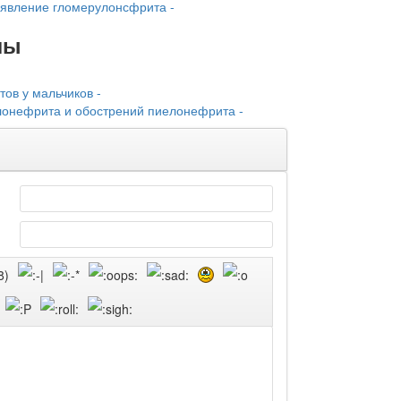
оявление гломерулонсфрита -
лы
ов у мальчиков -
онефрита и обострений пие­лонефрита -