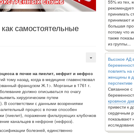
55% из тех, 
рекомендует
принимать с
принимают и
 как самостоятельные
большая про
потому что 
также показы
из группы...
Высокое АД 
беременност
повлиять на
цесса в почке на пиелит, не­фрит и нефроз
женщины в д
ий тому на­зад, когда в медицине главенствовал
перспективе
ванный французом Ж.1>. Морганьи в 1761 г.
Связанное с
аболевание должно описываться по очагу
беременност
выявить хирургиче­ским путем
кровяное да
. В соответ­ствии с данными воззрениями
привести к 
палительный процесс в почке способен
сердечным р
нки (пиелит), поражение фильтрующих клу­бочков
показывают 
жение канальцев в нефроне (нефроз).
исследовани
лассификации болезней, единственно