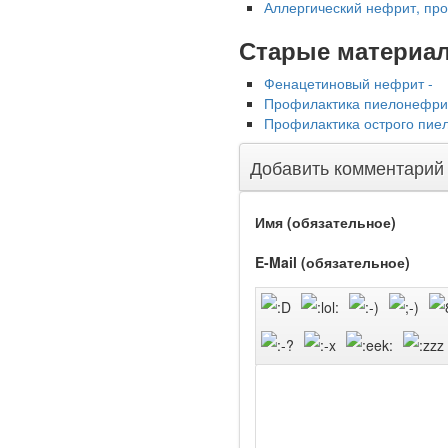
Аллерги­ческий нефрит, пр
Старые материа
Фенацетиновый нефрит -
Профилактика пиелонефрит
Ученые из
Профилактика острого пиел
Стэнфордского
университета
Добавить комментарий
разработали программу
предсказывающую
смерть человека с
Имя (обязательное)
высокой точностью.
E-Mail (обязательное)
Зарплата врачей в 2018
году превысит средний
доход россиян в два раза