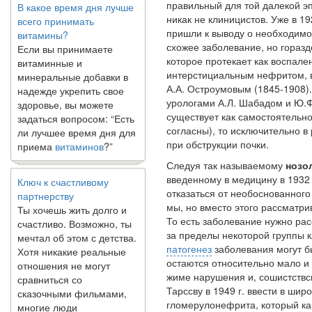
правильный для той далекой эп
всего принимать
никак не клиницистов. Уже в 19
витамины?
пришли к выводу о необходимо
Если вы принимаете
схожее заболевание, но гораз
витаминные и
которое протекает как воспале
минеральные добавки в
интерстициальным нефритом, 
надежде укрепить свое
А.А. Остроумовым (1845-1908).
здоровье, вы можете
урологами А.Л. Шабадом и Ю.Ф
задаться вопросом: “Есть
существует как са­мостоятельн
ли лучшее время дня для
согласны), то исключительно в
приема
витаминов
?”
при обструкции почки.
Следуя так называемому
нозо
Ключ к счастливому
введенному в медицину в 1932 г
партнерству
отказаться от необо­снованног
Ты хочешь жить долго и
мы, но вместо этого рассматри
счастливо. Возможно, ты
То есть заболевание нужно рас
мечтал об этом с детства.
за пределы некоторой группы к
Хотя никакие реальные
патогенез
заболевания могут б
отношения не могут
остаются относительно мало и
сравниться со
жиме нарушения и, сошистствсн
сказочными фильмами,
Тарссву в 1949 г. ввести в ши­
многие люди
гломерулонефрита, который ка
наслаждаются...