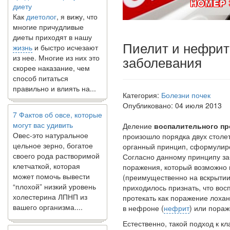
Как
диетолог
, я вижу, что
многие причудливые
диеты приходят в нашу
жизнь
и быстро исчезают
Пиелит и нефрит
из нее. Многие из них это
заболевания
скорее наказание, чем
способ питаться
правильно и влиять на...
Категория:
Болезни почек
Опубликовано: 04 июля 2013
7 Фактов об овсе, которые
могут вас удивить
Деление
воспалительного про
Овес-это натуральное
произошло порядка двух столет
цельное зерно, богатое
органный принцип, сформулиро
своего рода растворимой
Со­гласно данному принципу з
клетчаткой, которая
поражения, который возможно 
может помочь вывести
(преимущественно на вскрытии)
“плохой” низкий уровень
приходилось признать, что вос
холестерина ЛПНП из
протекать как по­ражение лоха
вашего организма....
в нефроне (
нефрит
) или пора
Естественно, такой подход к к
В какое время дня лучше