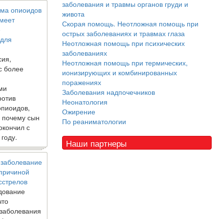
заболевания и травмы органов груди и
ма опиоидов
живота
имеет
Скорая помощь. Неотложная помощь при
е
острых заболеваниях и травмах глаза
 для
Неотложная помощь при психических
заболеваниях
сия,
Неотложная помощь при термических,
с более
ионизирующих и комбинированных
поражениях
ми
Заболевания надпочечников
ротив
Неонатология
опиоидов,
Ожирение
, почему сын
По реаниматологии
окончил с
 году.
Наши партнеры
 заболевание
 причиной
сстрелов
дование
что
 заболевания