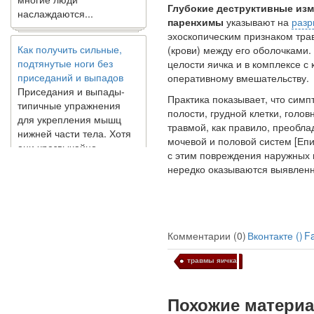
наслаждаются...
Глубокие деструктивные изм
паренхимы
указывают на
разр
эхоскопическим признаком тра
Как получить сильные,
(крови) между его оболочками.
подтянутые ноги без
целости яичка и в комплексе 
приседаний и выпадов
оперативному вмешательству.
Приседания и выпады-
типичные упражнения
Практика показывает, что сим
для укрепления мышц
полости, грудной клетки, голов
нижней части тела. Хотя
травмой, как правило, преобл
они чрезвычайно
мочевой и половой систем [Епиш
распространены, они не
с этим повреждения наружных 
могут быть безопасным
нередко оказываются выявлен
вариантом для всех.
Некоторые...
Создана программа
Комментарии (0)
Вконтакте (
)
F
предсказывающая смерть
человека с точностью
травмы яичка
90%
Похожие матери