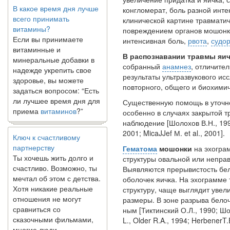
конгломерат, боль разной инте
всего принимать
клинической картине травмати
витамины?
повреждением органов мошонки
Если вы принимаете
интенсивная боль,
рвота
,
судор
витаминные и
минеральные добавки в
В распознавании травмы яич
надежде укрепить свое
собранный
анамнез
, отличите
здоровье, вы можете
результаты ультразвукового ис
задаться вопросом: “Есть
повторного, общего и биохимич
ли лучшее время дня для
Существенную помощь в уточн
приема
витаминов
?”
особенно в случаях закрытой т
наблюдение [Шолохов В.Н., 199
Ключ к счастливому
2001; MicaJJef М. et al., 2001].
партнерству
Гематома
мошонки
на эхогра
Ты хочешь жить долго и
структуры овальной или неправ
счастливо. Возможно, ты
Выявляются прерывистость бе
мечтал об этом с детства.
оболочек яичка. На эхограмме
Хотя никакие реальные
структуру, чаще вы­глядит уве
отношения не могут
размеры. В зоне разрыва белоч
сравниться со
ным [Тиктинский О.Л., 1990; Шо
сказочными фильмами,
L., Older R.A., 1994; HerbenerT.
многие люди