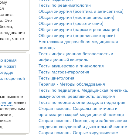
кому
Тесты по реаниматологии
ся
Общая хирургия (асептика и антисептика)
татины,
Общая хирургия (местная анестезия)
х. Это
Общая хирургия (кровотечение)
блема,
Общая хирургия (наркоз и реанимация)
исследования
Общая хирургия (переливание крови)
вают, что те
Неотложная доврачебная медицинская
помощь
Тесты инфекционная безопасность и
инфекционный контроль
во время
Тесты акушерство и гинекология
и может
Тесты гастроэнтерология
 сердце
Тесты диетология
олгосрочной
Терапия - Методы обследования
Тесты по педиатрии. Медицинская генетика,
иммунология, реактивность, аллергия
ью высокое
Тесты по неонатологии раздела педиатрия
вление
может
Скорая помощь. Социальная гигиена и
долгосрочным
организация скорой медицинской помощи
искам,
Скорая помощь. Помощь при заболеваниях
новые
сердечно-сосудистой и дыхательной систем
я.
Скорая помощь. Острые хирургические