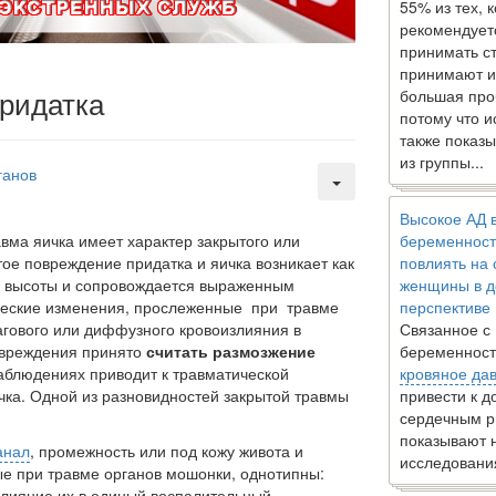
55% из тех, 
рекомендует
принимать с
принимают и
придатка
большая про
потому что 
также показы
из группы...
ганов
Высокое АД 
авма яичка имеет харак­тер закрытого или
беременност
е по­вреждение придатка и яич­ка возникает как
повлиять на
с высоты и сопровождается выражен­ным
женщины в д
ческие изменения, прослеженные при травме
перспективе
агового или диффузного кровоизли­яния в
Связанное с
овреждения принято
считать размозжение
беременност
аблюдениях приводит к травматической
кровяное да
чка. Одной из разновидностей закрытой травмы
привести к 
сердечным р
показывают 
анал
, промежность или под кожу жи­вота и
исследовани
 при травме органов мошон­ки, однотипны:
слияние их в единый воспалительный