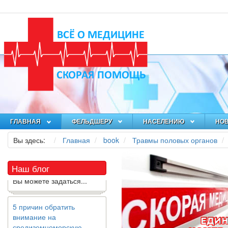
Как я заболел во время
локдауна?
Это странная ситуация:
вы соблюдали все меры
предосторожности
ГЛАВНАЯ
ФЕЛЬДШЕРУ
НАСЕЛЕНИЮ
НО
COVID-19 (вы почти все
Вы здесь:
Главная
book
Травмы половых органов
время дома), но, тем не
менее, вы каким-то
образом простудились.
Наш блог
Вы можете задаться...
5 причин обратить
внимание на
средиземноморскую