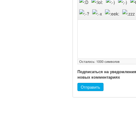
Глава Минздрава РФ
Вероника Скворцова
опровергла сообщение о
падении доходов
медицинских работников
в ближайшие годы. Она
заявила об этом на
встрече с журналистами
ведущих...
Осталось:
1000
символов
Местная анестезия
Подписаться на уведомления
новых комментариях
развивает
кардиотоксичность
Отправить
Федеральная служба по