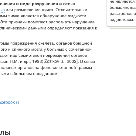
не являются
енения в виде разрушения и отека
большинства
ыв
или размозжение яичка. Отличи­тельным
расстрелов и
вмы яичка является об­наружение жидкости
видов массов
 Эти призна­ки помогают распознать нарушение
с клиническими данными определяют показания к
птомы повреждения скелета, орга­нов брюшной
ного и спинного моз­га у больных с сочетанной
адают над семиотикой повреждения органов
ин Н.М. и др., 1998; Zozikov В., 2002]. В связи
половых органов на фоне сочетанной травмы
ными с большим опозданием.
acebook (
)
алы