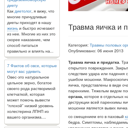
диету
Как
диетолог
, я вижу, что
многие причудливые
диеты приходят в нашу
жизнь
и быстро исчезают
Травма яичка и 
из нее. Многие из них это
скорее наказание, чем
способ питаться
Категория:
Травмы половых ор
правильно и влиять на...
Опубликовано: 06 июня 2013
7 Фактов об овсе, которые
Травма яичка и придатка
. Тр
могут вас удивить
открытого повреждения. Закрыто
Овес-это натуральное
следствие удара или падения 
цельное зерно, богатое
ушибом мошонки. Ма­кроскопи
своего рода растворимой
яичка, представлены в виде оч
клетчаткой, которая
паренхиме. Тяжелым видом п
может помочь вывести
органа,
которое в отдельных н
“плохой” низкий уровень
деструкции всей паренхимы яи
холестерина ЛПНП из
мошонки является вывих яичка
вашего организма....
со смещением его в паховый
к
бедра. Симптомы, наблюдаемые
увеличение придатка и яичка, 
В какое время дня лучше