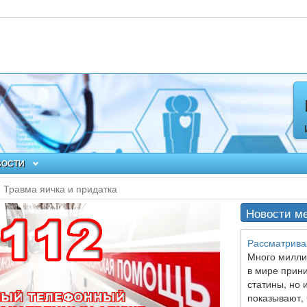
ВОСТИ
Травма яичка и придатка
Новости м
Рассматрива
Много милли
в мире прин
статины, но 
показывают, 