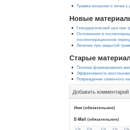
Травма мошонки и яичка у д
Новые материал
Геморрагический шок при т
Осложнения в послеоперац
Ученые из
послеоперационном период
Стэнфордского
Лечение при закрытой трав
университета
разработали программу
Старые материа
предсказывающую
смерть человека с
Техника формирования ваз
высокой точностью.
Эффективность восстанови
Повреждение семенного кан
Зарплата врачей в 2018
году превысит средний
Добавить комментарий
доход россиян в два раза
Имя (обязательное)
E-Mail (обязательное)