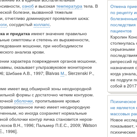
нсивности,
озноб
и высокая
температура
тела. В
Отмена прие
ческой болезни, вызванной тяжелым
по рецепту 
, от­четливо доминируют проявления шока:
болезненны
оги
, сосудистый
коллапс
.
последствия
пациентов
ка и придатка
имеют значение пра­вильно
Кэролин Кон
льные симптомы и степень их выраженности,
столкнулась 
следования мошон­ки, при необходимости
серьезными
еского ана­лиза крови.
последствия
ении характера повреждения органов мошонки,
репрессий п
равмы, оказыва­ет ультразвуковое мониторное
назначения 
6; Шибаев А.В., 1997; Blaivas
М
., Sierzenski Р.,
когда узнала
ее подруги п
собой в 2017
мме имеет вид обширной зоны не­однородной
ильной формы с до­статочно четким контуром.
лочной
оболочки
, пропитывание кровью
Психическое
 травмированное яичко имеет неоднородную
не является
личенным, но иногда сохраняет нормальные
массовых ра
ной оболочки контур яичка становится неров­
Новое иссле
лохов В.Н., 1996; Пальмер П.Е.С., 2009; Watson
показывает, 
E., 1996].
психические