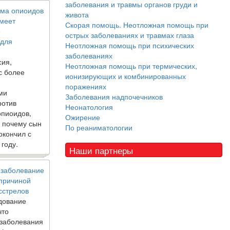
заболевания и травмы органов груди и
ма опиоидов
живота
имеет
Скорая помощь. Неотложная помощь при
е
острых заболеваниях и травмах глаза
 для
Неотложная помощь при психических
заболеваниях
сия,
Неотложная помощь при термических,
с более
ионизирующих и комбинированных
поражениях
ми
Заболевания надпочечников
ротив
Неонатология
опиоидов,
Ожирение
, почему сын
По реаниматологии
окончил с
 году.
Наши партнеры
 заболевание
 причиной
сстрелов
дование
что
 заболевания