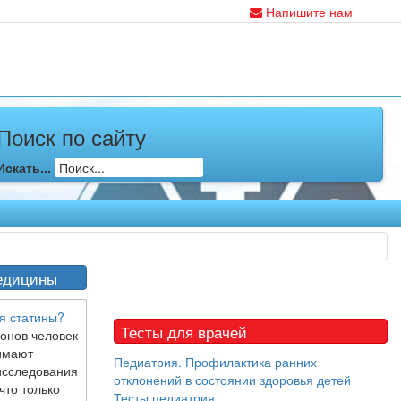
Напишите нам
Поиск по сайту
Искать...
едицины
я статины?
Тесты для врачей
онов человек
имают
Педиатрия. Профилактика ранних
исследования
отклонений в состоянии здоровья детей
что только
Тесты педиатрия