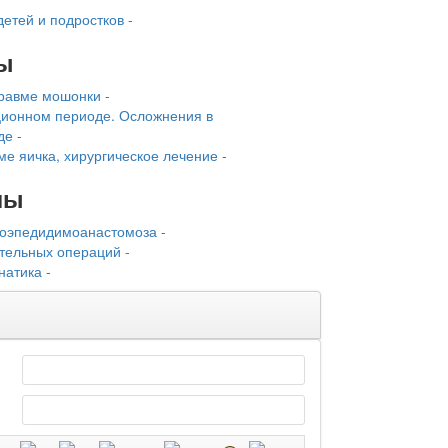
етей и подростков -
ы
равме мошонки -
ионном периоде. Осложнения в
е -
ме яичка, хирургическое лечение -
лы
оэпедидимоанастомоза -
тельных операций -
атика -