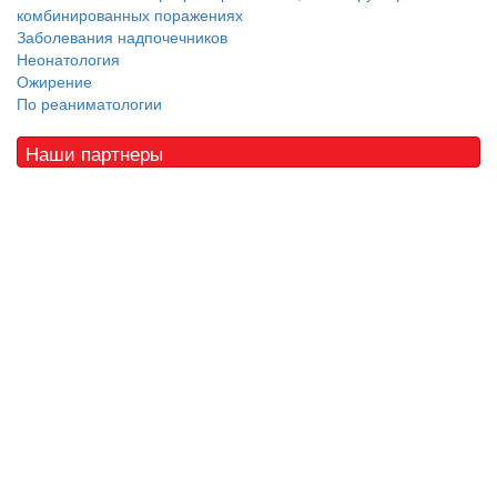
комбинированных поражениях
Заболевания надпочечников
Неонатология
Ожирение
По реаниматологии
Наши партнеры
© 2010 - 2021 / 03-Ektb.ru
Сайт о медицине и скорой помощи
.
Все права защищены. При копировании материалов ссылка
обязательна.