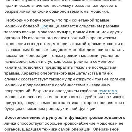
практическое значение, поскольку позволяет заподозрить
разрыв яичка на фоне обширной гематомы мошонки.
Необходимо подчеркнуть, что при сочетанной травме
мошонки болевой
шок
чаще является следствием разрыва
тазового кольца, мочевого пузыря, прямой кишки или других
органов. Из изло­женного следует важный в практическом
отношении вывод о том, что при закрытой травме мошонки с
выраженным болевым син­дромом необходимо шире ставить
показания к операции. Только ревизия мошонки, удаление
излившейся крови и сгустков, осмотр яичка и семенного
канатика позволяют предотвратить тяжелые по­следствия
травмы. Характер оперативного вмешательства в таких
случаях соответствует таковому при открытой травме органов
мо­шонки и определяется особенностями выявленных
повреждений. Вскрытая с опозданием глубокая
гематома
мошонки опасна из-за ее негативного воздействия на яичко и
придаток, сосуды семенно­го канатика, которое проявляется в
будущем снижением репродук­тивной функции.
Восстановлению структуры и функции травмированного
яич­ка
способствуют хорошее кровоснабжение мошонки и ее
органов, щадящая техника самой операции. Оперативное