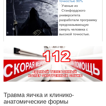
Ученые из
Стэнфордского
университета
разработали программу
предсказывающую
смерть человека с
высокой точностью.
Зарплата врачей в 2018 году превысит средний доход
россиян в два раза
Глава Минздрава РФ
Вероника Скворцова
опровергла
сообщение о падении
доходов медицинских
работников в
ближайшие годы. Она
заявила об этом на
Травма яичка и клинико-
встрече с журналистами ведущих...
анатомические формы