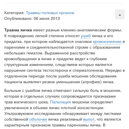
Местная анестезия развивает кардиотоксичность
Федеральная служба по
Категория:
Травмы половых органов
надзору в сфере
Опубликовано: 06 июня 2013
здравоохранения озвучила
тревожную статистику. Она
Травма яичка
имеет разные клинико-анатомические формы.
касаются увеличения риска
К повреждению легкой степени относят
ушиб
яичка и его
острой кардиотоксичности и
придат­ка, при котором наблюдается очаговое
кровоизлияние
в
роста сопутствующих
паренхиме и соединительнотканной строме с образованием
осложнений от...
небольших гема­том. Выраженное расстройство
кровообращения в яичке и придат­ке ведет к глубоким
структурным изменениям, следствием которых является
Закон о праве родителей находиться с детьми в
нарушение синтеза тестостерона и сперматогенеза. Не­редко в
реанимации внесен в Госдуму
отдаленном периоде после ушиба мошонки обследование
Соответствующий
пациента выявляет резкое уменьшение (атрофию) яичка.
законопроект внесен в
Больные с ушибом яичка отмечают сильную боль в мошонке,
палату на
которая в отдельных случаях сопровождается признаками
рассмотрение. Суть его
трав­ матического шока.
Пальпация
мошонки определяет
заключается в
увеличенное в объеме яичко плотной консистенции.
нахождении одного из
Ультразвуковое исследо­вание обнаруживает между листками
родителей в
собственной
оболочки
яичка реактивный
выпот
, что является
больничной палате
характерным признаком травмы паренхимы яичка. В