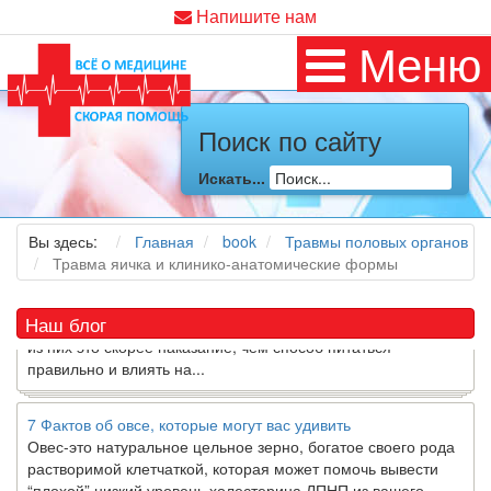
Напишите нам
Меню
Как я заболел во время локдауна?
Поиск по сайту
Это странная ситуация: вы соблюдали все меры
предосторожности COVID-19 (вы почти все время дома),
Искать...
но, тем не менее, вы каким-то образом простудились. Вы
можете задаться...
Вы здесь:
Главная
book
Травмы половых органов
5 причин обратить внимание на средиземноморскую диету
Травма яичка и клинико-анатомические формы
Как
диетолог
, я вижу, что многие причудливые диеты
приходят в нашу
жизнь
и быстро исчезают из нее. Многие
Наш блог
из них это скорее наказание, чем способ питаться
правильно и влиять на...
7 Фактов об овсе, которые могут вас удивить
Овес-это натуральное цельное зерно, богатое своего рода
растворимой клетчаткой, которая может помочь вывести
“плохой” низкий уровень холестерина ЛПНП из вашего