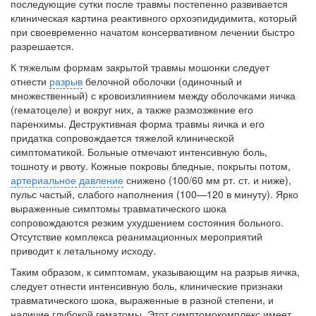
последующие сутки после травмы постепенно развивается
бесплатно, в течении всего срока лечения...
клиническая картина реактивного орхоэпидидимита, который
при своевременно начатом консервативном лечении бы­стро
разрешается.
К тяжелым формам закрытой травмы мошонки следует
отнести
разрыв
белочной оболочки (одиночный и
множественный) с кро­воизлиянием между оболочками яичка
(гематоцеле) и вокруг них, а также размозжение его
паренхимы. Деструктивная форма трав­мы яичка и его
придатка сопровождается тяжелой клинической
симптоматикой. Больные отмечают интенсивную боль,
тошноту и рвоту. Кожные покровы бледные, покрыты потом,
артериальное давление
снижено (100/60 мм рт. ст. и ниже),
пульс частый, слабого наполнения (100—120 в минуту). Ярко
выраженные симптомы трав­матического шока
сопровождаются резким ухудшением состояния больного.
Отсутствие комплекса реанимационных мероприятий
приводит к летальному исходу.
Таким образом, к симптомам, указывающим на разрыв яичка,
следует отнести интенсивную боль, клинические признаки
травма­тического шока, выраженные в разной степени, и
наличие глубокой гематомы. Этот симптомокомплекс имеет