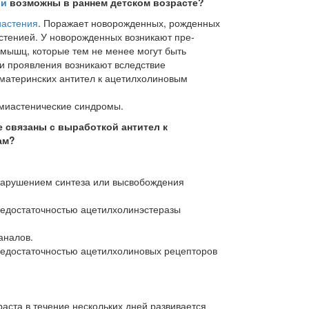
ии
возможны в раннем детском возрасте?
иастения
. Поражает новорожденных, рож­денных
тенией. У новорожденных возникают пре­
мышц, которые тем не менее могут быть
ти проявления возникают вследствие
 материнских антител к ацетилхолиновым
миастенические синдромы.
е связаны с выработкой антител к
ам?
арушением синтеза или высвобождения
едостаточностью ацетилхолинэстеразы
налов.
едостаточностью ацетилхолиновых рецепторов
аста в течение нескольких дней развивается