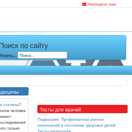
Напишите нам
Поиск по сайту
Искать...
едицины
я статины?
Тесты для врачей
онов человек
имают
Педиатрия. Профилактика ранних
исследования
отклонений в состоянии здоровья детей
что только
Тесты педиатрия