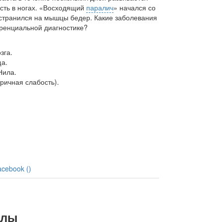
ть в ногах. «Восходящий
паралич
» начался со
странился на мышцы бедер. Какие заболевания
ренциальной диагностике?
зга.
ща.
Нила.
ичная слабость).
acebook (
)
алы