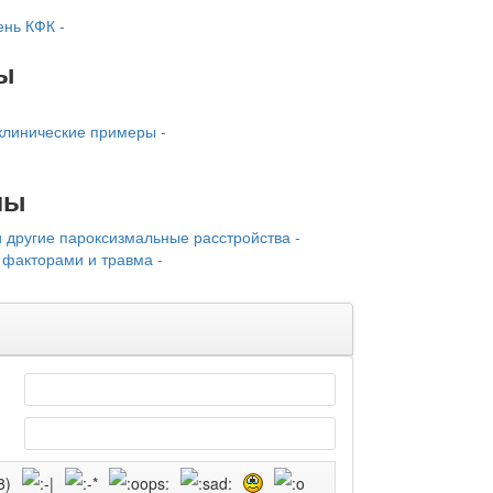
ень КФК -
ы
клинические примеры -
лы
 другие пароксизмальные расстройства -
факторами и травма -