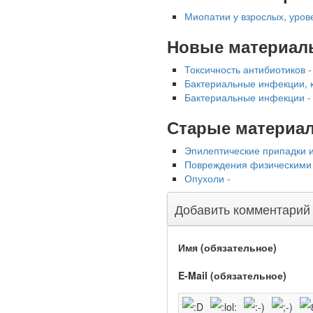
надзору в сфере
Миопатии у взрослых, уров
здравоохранения
озвучила тревожную
Новые материал
статистику. Она касаются
увеличения риска острой
Токсичность антибиотиков -
кардиотоксичности и
Бактериальные инфекции, 
роста сопутствующих
Бактериальные инфекции -
осложнений от...
Старые материа
Закон о праве родителей
Эпилептические припадки и
находиться с детьми в
Повреждения физическими 
реанимации внесен в
Опухоли -
Госдуму
Добавить комментарий
Имя (обязательное)
E-Mail (обязательное)
Соответствующий
законопроект