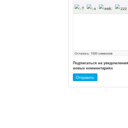
внесен в палату
на
рассмотрение.
Суть его
заключается в
нахождении
Осталось:
1000
символов
одного из
Подписаться на уведомления
родителей в
новых комментариях
больничной
Отправить
палате
бесплатно, в
течении всего
срока лечения...