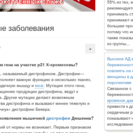
55% из тех, 
рекомендует
принимать с
принимают и
е заболевания
большая про
потому что 
также показы
из группы...
и
Высокое АД 
 гена на участке р21 Х-хромосомы?
беременност
повлиять на
ок, называемый дистрофином. Дистрофии—
женщины в д
полняет важную функцию в нескольких тканях,
перспективе
ердечную мышцу и
мозг
. Мутации этого гена,
Связанное с
ащению продукции дистрофина, ведут к
беременност
. Другие мутации делают возможным
кровяное да
ства дистрофина и вызывают менее тяжелую и
привести к 
чнук» дистрофию Бекера.
сердечным р
роявления мышечной
дистрофии
Дюшенна?
показывают 
исследовани
ий от нормы не возникает. Первым призна­ком
 позднее начало ходьбы, но явные признаки