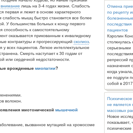
т
внимание
лишь на 3-4 годах жизни. Слабость
Отмена прие
я первая и лежит в основе характерного
по рецепту 
м слабость мышц быстро становится все более
болезненны
й. У большинства больных к концу первого
последствия
ся способность к самостоятельному
пациентов
иент оказывается прикованным к инвалидному
Кэролин Кон
ьные кон­трактуры и прогрессирующий
сколиоз
.
столкнулась 
у всех па­циентов. Легкое интеллектуальное
серьезными
транена. Смерть наступает к 30 годам от
последствия
й или сердечной недоста­точности.
репрессий п
назначения 
тые врожденные
миопатии
?
когда узнала
.
ее подруги п
собой в 2017
менениями.
Психическое
в волокон.
не является
роявления миотонической
мышечной
массовых ра
Новое иссле
показывает, 
болевание, вызванное мутацией на хромосоме
психические