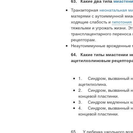
63. Какие два типа
миастен
Транзиторная
неонатальная м
матерями с аутоиммунной миас
ходящие слабость и
гипотония
тяжелыми и угрожать жизни. Э
трансплацентарного пе­реноса
Ученые из
рецепторам.
Стэнфордского
Неаутоиммунные врожденные 
университета
разработали программу
64. Какие типы миастении н
предсказывающую
ацетилхолиновым рецептор
смерть человека с
высокой точностью.
1. Синдром, вызванный н
ацетилхолина.
Зарплата врачей в 2018
2. Синдром, вызванный н
году превысит средний
концевой пластинки.
доход россиян в два раза
3. Синдром медленных ка
4. Синдром, вызванный н
концевой пластинки.
65. У ребенка школьного возр