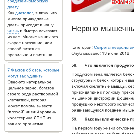
Как
диетолог
, я вижу, что
многие причудливые
диеты приходят в нашу
жизнь
и быстро исчезают
Нервно-мышечны
из нее. Многие из них это
скорее наказание, чем
способ питаться
правильно и влиять на...
Категория:
Секреты неврологи
Опубликовано: 13 июня 2012
7 Фактов об овсе, которые
58. Что является продуктом
могут вас удивить
Овес-это натуральное
Продуктом гена является бел
цельное зерно, богатое
структурный белок, который вы
своего рода растворимой
включая скелетные мышцы, с
клетчаткой, которая
приво-дяпдие к полному прекр
может помочь вывести
мышечной дистро­фии Дюшенна
“плохой” низкий уровень
продукцию некоторого количе­
холестерина ЛПНП из
развивающуюся позднее мыше
вашего организма....
59. Каковы клинические п
На первом году жизни отклонен
В какое время дня лучше
заболевания может быть более