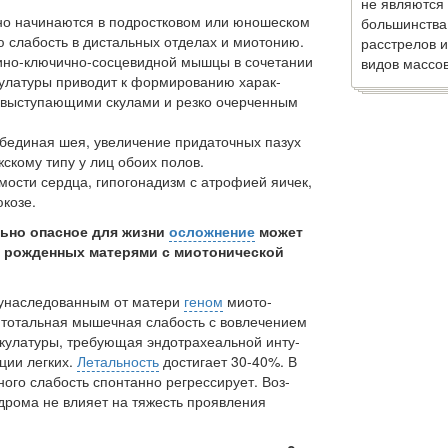
не являются
о начинаются в подростковом или юношес­ком
большинства
 слабость в дистальных отделах и миотонию.
расстрелов и
но-ключично-сосцевидной мышцы в соче­тании
видов массов
улатуры приводит к формированию харак­
с выступающими скулами и резко очерченным
ебединая шея, увеличение придаточных пазух
скому типу у лиц обоих полов.
ости сердца, гипогонадизм с атрофией яи­чек,
козе.
льно опасное для жизни
осложнение
может
, рожденных матерями с миотонической
 унаследованным от матери
геном
миото­
 тотальная мышечная слабость с вовлечением
кулатуры, требующая эндотрахеальной инту­
ции легких.
Летальность
достигает 30-40%. В
ого слабость спонтанно регрессирует. Воз­
дрома не влияет на тяжесть проявления