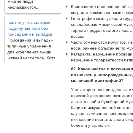
Клинические проявления обычн
возрасте и включают мышечную
Как получить сильные,
Гипотрофия мышц лица и груди
подтянутые ноги без
со слабостью мимической муск
приседаний и выпадов
терного продолговатого лица 
Приседания и выпады-
носом.
типичные упражнения
Часто отмечаются полуптоз, л
для укрепления мышц
носа, раннее облысение по муж
нижней части тела. Хотя
Катаракта, нарушение проводим
они чрезвычайно
нарушение толерантности к глю
распространены, они не
могут быть безопасным
62. Какое частое и потенциа
вариантом для всех.
возникать у новорожденных
Некоторые...
мышечной дистрофией?
У некоторых новорожденных с
Создана программа
нической дистрофии возникает
предсказывающая смерть
дыхательной и бульбарной мус
человека с точностью
бации и искусственной вентиля
90%
случае выживания новорожденн
никновение неонатального син
болезни у взрослых.