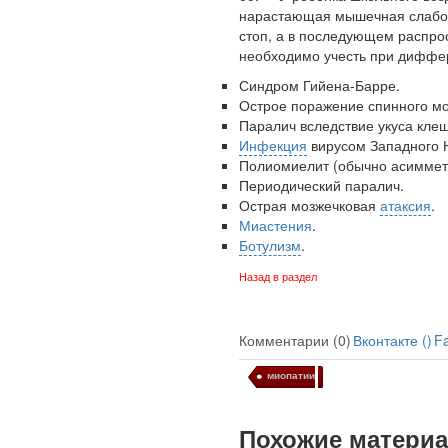
нарастающая мышечная слабос
Глава Минздрава РФ
стоп, а в последующем распро
Вероника Скворцова
необходимо учесть при диффе
опровергла сообщение о
падении доходов
Синдром Гийена-Барре.
медицинских работников
Острое поражение спинного мо
в ближайшие годы. Она
Паралич вследствие укуса кле
заявила об этом на
Инфекция
вирусом Западного 
встрече с журналистами
Полиомиелит (обычно асимметр
ведущих...
Периодический паралич.
Острая мозжечковая
атаксия
.
Миастения
.
Местная анестезия
Ботулизм
.
развивает
кардиотоксичность
Назад в раздел
Комментарии (0)
Вконтакте (
)
F
миопатии
Похожие матери
Федеральная служба по