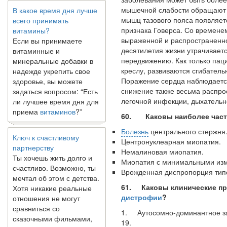
всего принимать
мышечной слабости обращаю
витамины?
мышц тазового пояса появляетс
Если вы принимаете
призна­ка Говерса. Со времене
витаминные и
выраженной и распространенно
минеральные добавки в
десятилетия жизни утрачивает
надежде укрепить свое
передвижению. Как только пац
здоровье, вы можете
креслу, развиваются сгибател
задаться вопросом: “Есть
Поражение сердца наблюдается 
ли лучшее время дня для
снижение также весьма распрос
приема
витаминов
?”
легочной инфекции, дыхательно
60. Каковы наиболее час
Ключ к счастливому
Болезнь
центрального стержня
партнерству
Центронуклеарная миопатия.
Ты хочешь жить долго и
Немалиновая миопатия.
счастливо. Возможно, ты
Миопатия с минимальными из
мечтал об этом с детства.
Врожденная диспропорция типо
Хотя никакие реальные
отношения не могут
61. Каковы клинические п
сравниться со
дистрофии
?
сказочными фильмами,
1. Аутосомно-доминантное за
многие люди
19.
наслаждаются...