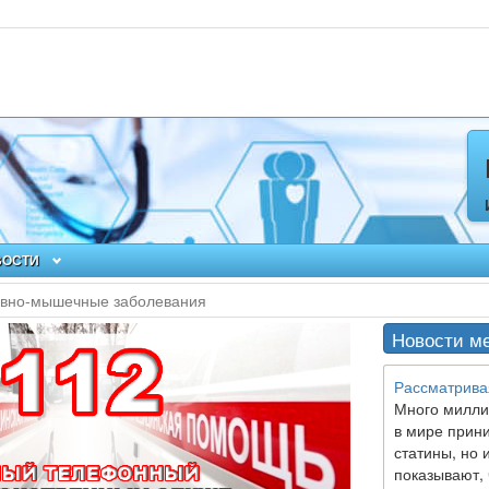
ВОСТИ
вно-мышечные заболевания
Новости м
Рассматрива
Много милли
в мире прин
статины, но 
показывают, 