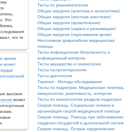
кому
Тесты по реаниматологии
ся
Общая хирургия (асептика и антисептика)
татины,
Общая хирургия (местная анестезия)
х. Это
Общая хирургия (кровотечение)
блема,
Общая хирургия (наркоз и реанимация)
исследования
Общая хирургия (переливание крови)
вают, что те
Неотложная доврачебная медицинская
помощь
Тесты инфекционная безопасность и
инфекционный контроль
во время
Тесты акушерство и гинекология
и может
Тесты гастроэнтерология
 сердце
Тесты диетология
олгосрочной
Терапия - Методы обследования
Тесты по педиатрии. Медицинская генетика,
иммунология, реактивность, аллергия
ью высокое
Тесты по неонатологии раздела педиатрия
вление
может
Скорая помощь. Социальная гигиена и
долгосрочным
организация скорой медицинской помощи
искам,
Скорая помощь. Помощь при заболеваниях
новые
сердечно-сосудистой и дыхательной систем
я.
Скорая помощь. Острые хирургические