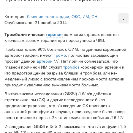
заявила об этом на
встрече с журналистами ведущих...
Категория:
Лечение стенокардии, ОКС, ИМ, СН
Опубликовано: 21 октября 2014
Местная анестезия развивает кардиотоксичность
Федеральная служба по
Тромболитическая
терапия
во многих странах является
надзору в сфере
ключевым зве­ном терапии при недоступности ЧКВ.
здравоохранения озвучила
тревожную статистику. Она
Приблизительно 90% больных с ОИМ, по данным коронарной
касаются увеличения риска
артерио- графии, имеют
тромб
, полностью закрывающий
острой кардиотоксичности и
просвет данной
артерии
/7/. Нет причин сомневаться, что
роста сопутствующих
главной причиной ИМ служит
тромбоз
коро­нарной артерии и
осложнений от...
что предотвращение разрыва бляшки и тромбоза или не­
медленный лизис с восстановлением проходимости артерии
приводит к уве­личению выживаемости больных.
В итальянском исследовании (GISSI) /16/ в/в действия
Закон о праве родителей находиться с детьми в
стрептокина- зы (СК) и других исследованиях было
реанимации внесен в Госдуму
продемонстрировано, что в/в введение СК приводит к
Соответствующий
адекватной реперфузии в случае, если введение было совер­
законопроект внесен в
шено в течение первых 2 ч от ишемического события /16,17/.
палату на
рассмотрение. Суть его
Исследования GISSI и ISIS-2 показывают, что в/в инфузия 1,5
заключается в
млн ME СК в течение 60 мин является достаточно доступной,