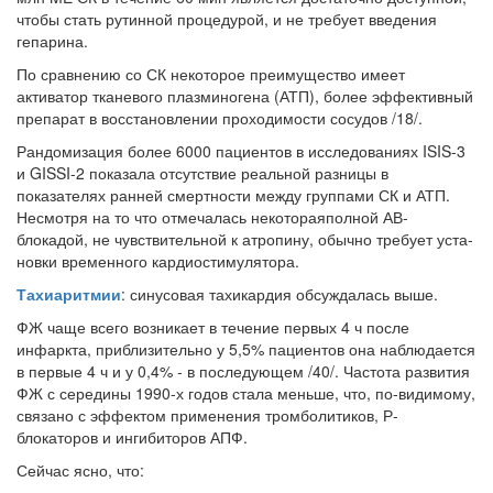
чтобы стать рутинной процедурой, и не требует введения
нахождении одного из
гепарина.
родителей в
больничной палате
По сравнению со СК некоторое преимущество имеет
бесплатно, в течении всего срока лечения...
активатор ткане­вого плазминогена (АТП), более эффективный
препарат в восстановлении проходимости сосудов /18/.
Рандомизация более 6000 пациентов в исследованиях ISIS-3
и GISSI-2 показала отсутствие реальной разницы в
показателях ранней смертно­сти между группами СК и АТП.
Несмотря на то что отмечалась некотораяполной АВ-
блокадой, не чувствительной к атропину, обычно требует уста­
новки временного кардиостимулятора.
Тахиаритмии
: синусовая тахикардия обсуждалась выше.
ФЖ чаще всего возникает в течение первых 4 ч после
инфаркта, при­близительно у 5,5% пациентов она наблюдается
в первые 4 ч и у 0,4% - в последующем /40/. Частота развития
ФЖ с середины 1990-х годов стала меньше, что, по-видимому,
связано с эффектом применения тромболитиков, Р-
блокаторов и ингибиторов АПФ.
Сейчас ясно, что: