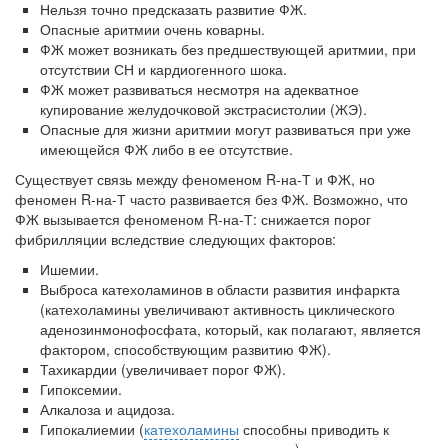
Нельзя точно предсказать развитие ФЖ.
Опасные аритмии очень коварны.
ФЖ может возникать без предшествующей аритмии, при
отсутст­вии СН и кардиогенного шока.
ФЖ может развиваться несмотря на адекватное
купирование желу­дочковой экстрасистолии (ЖЭ).
Опасные для жизни аритмии могут развиваться при уже
имеющей­ся ФЖ либо в ее отсутствие.
Существует связь между феноменом R-на-Т и ФЖ, но
феномен R-на-Т часто развивается без ФЖ. Возможно, что
ФЖ вызывается феноменом R-на-Т: снижается порог
фибрилляции вследствие следующих факторов:
Ишемии.
Выброса катехоламинов в области развития инфаркта
(катехолами­ны увеличивают активность циклического
аденозинмонофосфата, который, как полагают, является
фактором, способствующим раз­витию ФЖ).
Тахикардии (увеличивает порог ФЖ).
Гипоксемии.
Алкалоза и ацидоза.
Гипокалиемии (
катехоламины
способны приводить к