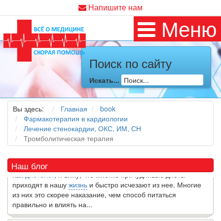
Напишите нам
Меню
Поиск по сайту
Искать...
Как я заболел во время локдауна?
Это странная ситуация: вы соблюдали все меры
Вы здесь:
Главная
book
предосторожности COVID-19 (вы почти все время дома),
Фармакотерапия в кардиологии
но, тем не менее, вы каким-то образом простудились. Вы
Лечение стенокардии, ОКС, ИМ, СН
можете задаться...
Тромболитическая терапия
5 причин обратить внимание на средиземноморскую диету
Наш блог
Как
диетолог
, я вижу, что многие причудливые диеты
приходят в нашу
жизнь
и быстро исчезают из нее. Многие
из них это скорее наказание, чем способ питаться
правильно и влиять на...