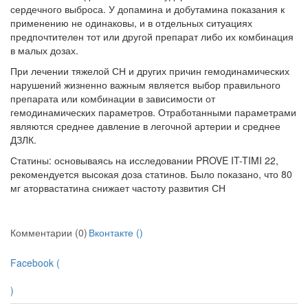
сердечного выброса. У до­памина и добутамина показания к
применению не одинаковы, и в отдельных ситуациях
предпочтителен тот или другой препарат либо их комбинация
в ма­лых дозах.
При лечении тяжелой СН и других причин гемодинамических
наруше­ний жизненно важным является выбор правильного
препарата или комби­нации в зависимости от
гемодинамических параметров. Отработанными па­раметрами
являются среднее давление в легочной артерии и среднее
ДЗЛК.
Статины: основываясь на исследовании PROVE IT-TIMI 22,
рекомен­дуется высокая доза статинов. Было показано, что 80
мг аторвастатина сни­жает частоту развития СН
Комментарии (0)
Вконтакте (
)
Facebook (
)