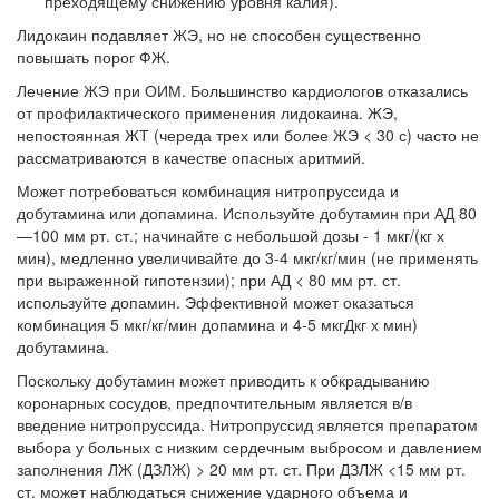
преходящему снижению уровня калия).
Лидокаин подавляет ЖЭ, но не способен существенно
повышать по­рог ФЖ.
Лечение ЖЭ при ОИМ. Большинство кардиологов отказались
от про­филактического применения лидокаина. ЖЭ,
непостоянная ЖТ (череда трех или более ЖЭ < 30 с) часто не
рассматриваются в качестве опасных аритмий.
Может потребоваться комбинация нитропруссида и
добутамина или допа­мина. Используйте добутамин при АД 80
—100 мм рт. ст.; начинайте с неболь­шой дозы - 1 мкг/(кг х
мин), медленно увеличивайте до 3-4 мкг/кг/мин (не применять
при выраженной гипотензии); при АД < 80 мм рт. ст.
используйте допамин. Эффективной может оказаться
комбинация 5 мкг/кг/мин допамина и 4-5 мкгДкг х мин)
добутамина.
Поскольку добутамин может приводить к обкрадыванию
коронарных со­судов, предпочтительным является в/в
введение нитропруссида. Нитропрус­сид является препаратом
выбора у больных с низким сердечным выбросом и давлением
заполнения ЛЖ (ДЗЛЖ) > 20 мм рт. ст. При ДЗЛЖ <15 мм рт.
ст. может наблюдаться снижение ударного объема и