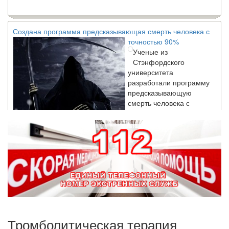
Создана программа предсказывающая смерть человека с
точностью 90%
Ученые из
Стэнфордского
университета
разработали программу
предсказывающую
смерть человека с
высокой точностью.
Зарплата врачей в 2018 году превысит средний доход
россиян в два раза
Глава Минздрава РФ
Вероника Скворцова
опровергла
сообщение о падении
доходов медицинских
работников в
Тромболитическая терапия
ближайшие годы. Она