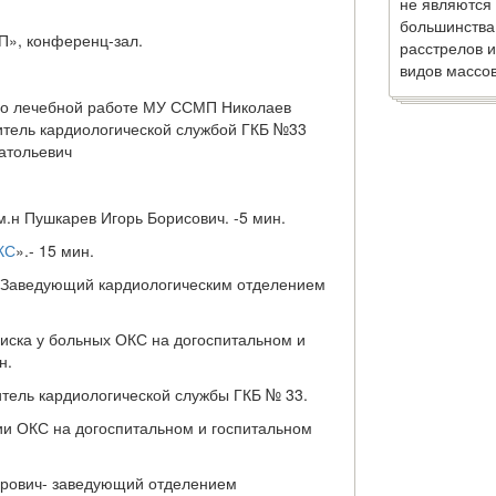
не являются
большинства
», конференц-зал.
расстрелов и
видов массов
 по лечебной работе МУ ССМП Николаев
итель кардиологической службой ГКБ №33
натольевич
.н Пушкарев Игорь Борисович. -5 мин.
КС
».- 15 мин.
 Заведующий кардиологическим отделением
иска у больных ОКС на догоспитальном и
н.
дитель кардиологической службы ГКБ № 33.
ии ОКС на догоспитальном и госпитальном
мирович- заведующий отделением