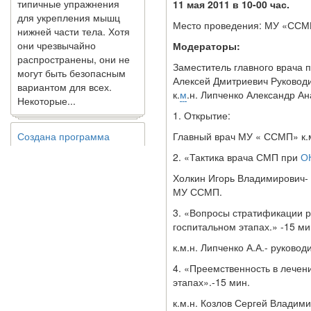
11 мая 2011 в 10-00 час.
нижней части тела. Хотя
Место проведения: МУ «ССМП
они чрезвычайно
распространены, они не
Модераторы:
могут быть безопасным
Заместитель главного врача
вариантом для всех.
Алексей Дмитриевич Руковод
Некоторые...
к.
м
.н. Липченко Александр А
1. Открытие:
Создана программа
предсказывающая смерть
Главный врач МУ « ССМП» к.м
человека с точностью
2. «Тактика врача СМП при
О
90%
Холкин Игорь Владимирович-
МУ ССМП.
3. «Вопросы стратификации р
госпитальном этапах.» -15 ми
к.м.н. Липченко А.А.- руково
4. «Преемственность в лечен
этапах».-15 мин.
Ученые из
Стэнфордского
к.м.н. Козлов Сергей Влади