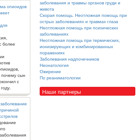
заболевания и травмы органов груди и
ма опиоидов
живота
имеет
Скорая помощь. Неотложная помощь при
е
острых заболеваниях и травмах глаза
 для
Неотложная помощь при психических
заболеваниях
сия,
Неотложная помощь при термических,
с более
ионизирующих и комбинированных
поражениях
ми
Заболевания надпочечников
ротив
Неонатология
опиоидов,
Ожирение
, почему сын
По реаниматологии
окончил с
 году.
Наши партнеры
 заболевание
 причиной
сстрелов
дование
что
 заболевания