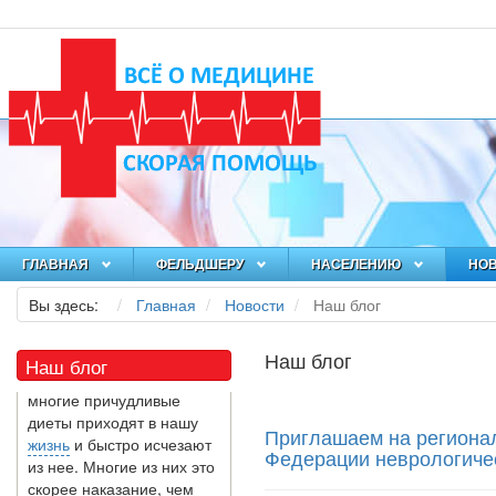
Как я заболел во время
локдауна?
Это странная ситуация:
вы соблюдали все меры
предосторожности
COVID-19 (вы почти все
время дома), но, тем не
менее, вы каким-то
образом простудились.
Вы можете задаться...
5 причин обратить
ГЛАВНАЯ
ФЕЛЬДШЕРУ
НАСЕЛЕНИЮ
НО
внимание на
средиземноморскую
Вы здесь:
Главная
Новости
Наш блог
диету
Как
диетолог
, я вижу, что
Наш блог
Наш блог
многие причудливые
диеты приходят в нашу
жизнь
и быстро исчезают
Приглашаем на региона
из нее. Многие из них это
Федерации неврологиче
скорее наказание, чем
способ питаться