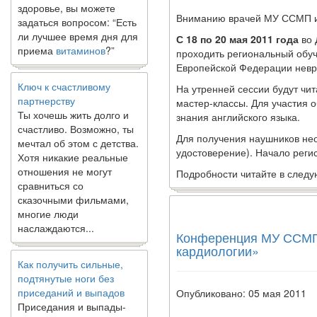
задаться вопросом: “Есть
ли лучшее время дня для
Вниманию врачей МУ ССМП и
приема
витаминов
?”
С 18 по 20 мая 2011 года
во 
проходить региональный обуч
Европейской Федерации невр
Ключ к счастливому
партнерству
На утренней сессии будут чит
Ты хочешь жить долго и
мастер-классы. Для участия 
счастливо. Возможно, ты
знания английского языка.
мечтал об этом с детства.
Для получения наушников не
Хотя никакие реальные
удостоверение). Начало регис
отношения не могут
сравниться со
Подробности читайте в след
сказочными фильмами,
многие люди
наслаждаются...
Конференция МУ ССМП 
Как получить сильные,
кардиологии»
подтянутые ноги без
приседаний и выпадов
Приседания и выпады-
Опубликовано: 05 мая 2011
типичные упражнения
для укрепления мышц