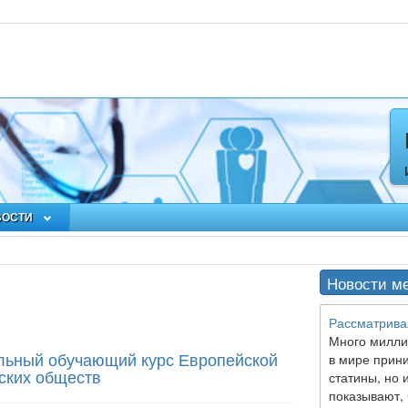
ВОСТИ
Новости м
Рассматрива
Много милли
льный обучающий курс Европейской
в мире прин
ских обществ
статины, но 
показывают, 