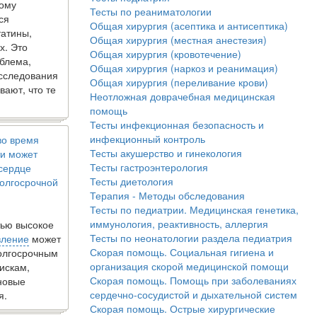
кому
Тесты по реаниматологии
ся
Общая хирургия (асептика и антисептика)
татины,
Общая хирургия (местная анестезия)
х. Это
Общая хирургия (кровотечение)
блема,
Общая хирургия (наркоз и реанимация)
исследования
Общая хирургия (переливание крови)
вают, что те
Неотложная доврачебная медицинская
помощь
Тесты инфекционная безопасность и
инфекционный контроль
во время
Тесты акушерство и гинекология
и может
Тесты гастроэнтерология
 сердце
Тесты диетология
олгосрочной
Терапия - Методы обследования
Тесты по педиатрии. Медицинская генетика,
иммунология, реактивность, аллергия
ью высокое
Тесты по неонатологии раздела педиатрия
вление
может
Скорая помощь. Социальная гигиена и
долгосрочным
организация скорой медицинской помощи
искам,
Скорая помощь. Помощь при заболеваниях
новые
сердечно-сосудистой и дыхательной систем
я.
Скорая помощь. Острые хирургические