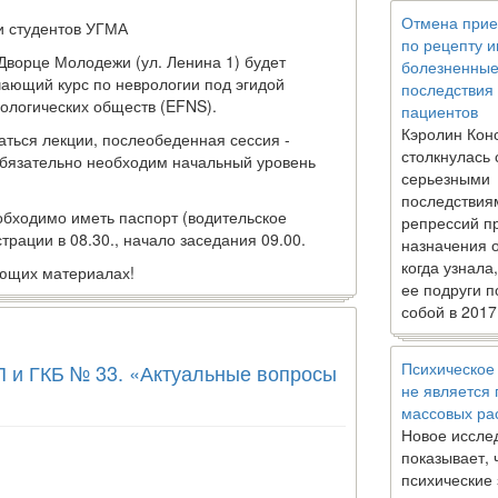
Отмена прие
 студентов УГМА
по рецепту 
Дворце Молодежи (ул. Ленина 1) будет
болезненны
ающий курс по неврологии под эгидой
последствия
ологических обществ (EFNS).
пациентов
Кэролин Кон
аться лекции, послеобеденная сессия -
столкнулась 
обязательно необходим начальный уровень
серьезными
последствия
обходимо иметь паспорт (водительское
репрессий п
трации в 08.30., начало заседания 09.00.
назначения 
когда узнала
ующих материалах!
ее подруги п
собой в 2017
Психическое
и ГКБ № 33. «Актуальные вопросы
не является
массовых ра
Новое иссле
показывает, 
психические