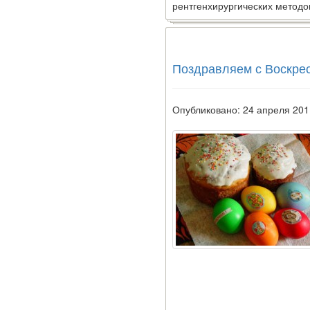
университета
рентгенхирургических методо
разработали программу
предсказывающую
смерть человека с
высокой точностью.
Поздравляем с Воскре
Зарплата врачей в 2018
году превысит средний
Опубликовано: 24 апреля 201
доход россиян в два раза
Глава Минздрава РФ
Вероника Скворцова
опровергла сообщение о
падении доходов
медицинских работников
в ближайшие годы. Она
заявила об этом на