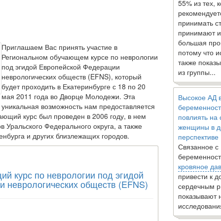
55% из тех, 
рекомендует
принимать с
принимают и
большая про
Приглашаем Вас принять участие в
потому что 
Региональном обучающем курсе по неврологии
также показы
под эгидой Европейской Федерации
из группы...
неврологических обществ (EFNS), который
будет проходить в Екатеринбурге с 18 по 20
мая 2011 года во Дворце Молодежи. Эта
Высокое АД 
уникальная возможность нам предоставляется
беременност
ающий курс был проведен в 2006 году, в нем
повлиять на
в Уральского Федерального округа, а также
женщины в д
енбурга и других близлежащих городов.
перспективе
Связанное с
беременност
кровяное да
й курс по неврологии под эгидой
привести к 
и неврологических обществ (EFNS)
сердечным р
показывают 
исследовани