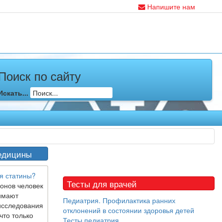
Напишите нам
Поиск по сайту
Искать...
едицины
я статины?
Тесты для врачей
онов человек
имают
Педиатрия. Профилактика ранних
исследования
отклонений в состоянии здоровья детей
что только
Тесты педиатрия