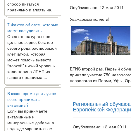
правильно и влиять на...
Опубликовано: 12 мая 2011
7 Фактов об овсе, которые
Уважаемые коллеги!
могут вас удивить
Овес-это натуральное
цельное зерно, богатое
своего рода растворимой
клетчаткой, которая
может помочь вывести
“плохой” низкий уровень
холестерина ЛПНП из
EFNS второй раз. Первый обуч
вашего организма....
приняло участие 750 невролого
неврологов из Перми, Уфы, Ор
В какое время дня лучше
всего принимать
витамины?
Региональный обучающи
Если вы принимаете
Европейской Федераци
витаминные и
минеральные добавки в
надежде укрепить свое
здоровье, вы можете
Опубликовано: 12 мая 2011