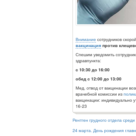
Закон о праве родителей
находиться с детьми в
реанимации внесен в
Госдуму
Внимание
сотрудников скоро
вакцинация
против клещев
Спешим уведомить сотрудник
здравпункта:
с 10:30 до 16:00
обед с 12:00 до 13:00
Соответствующий
Мед. отвод от вакцинации во
законопроект
врачебной комиссии из
полик
внесен в палату
вакцинации: индивидуально ут
на
16-23
рассмотрение.
Рентген грудного отдела сред
Суть его
24 марта. День рождения главн
заключается в