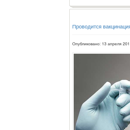
встрече с журналистами
ведущих...
Местная анестезия
Проводится вакцинаци
развивает
кардиотоксичность
Опубликовано: 13 апреля 201
Федеральная служба по
надзору в сфере
здравоохранения
озвучила тревожную
статистику. Она касаются
увеличения риска острой
кардиотоксичности и
роста сопутствующих
осложнений от...