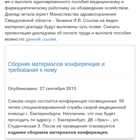
же о выплате единовременного пособия медицинскому и
Федеральная служба по
фармацевтическому работнику на обзаведение хозяйством.
надзору в сфере
Доклад читала юрист Министерства здравоохранения
здравоохранения озвучила
Свердловской области - Зинкина И.В. Ссылки на видео
тревожную статистику. Она
материал доклада будут выложены чуть позже. Скачать
касаются увеличения риска
презентации докладчика об оплате труда и выплате пособия
острой кардиотоксичности и
можно по
данной ссылке
.
роста сопутствующих
осложнений от...
Сборник материалов конференции и
требования к нему
Закон о праве родителей находиться с детьми в
реанимации внесен в Госдуму
Соответствующий
Опубликовано: 27 сентября 2010
законопроект внесен в
палату на
Совсем скоро состоится конференция посвященная 50
рассмотрение. Суть его
летию специализированной службы скорой медицинской
заключается в
помощи г. Екатеринбурга. Напомним, что она будет
нахождении одного из
проходить по адресу: г. Екатеринбург, ДК «Урал» , ул.
родителей в
Студенческая 3. После её проведения планируется
больничной палате
издание сборника материалов конференции.
бесплатно, в течении всего срока лечения...