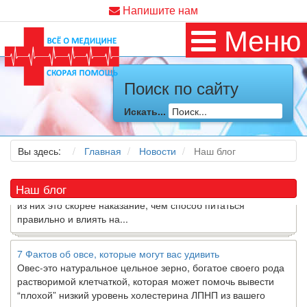
Напишите нам
Меню
Как я заболел во время локдауна?
Это странная ситуация: вы соблюдали все меры
Поиск по сайту
предосторожности COVID-19 (вы почти все время дома),
но, тем не менее, вы каким-то образом простудились. Вы
Искать...
можете задаться...
Вы здесь:
Главная
Новости
Наш блог
5 причин обратить внимание на средиземноморскую диету
Как
диетолог
, я вижу, что многие причудливые диеты
приходят в нашу
жизнь
и быстро исчезают из нее. Многие
Наш блог
из них это скорее наказание, чем способ питаться
правильно и влиять на...
7 Фактов об овсе, которые могут вас удивить
Овес-это натуральное цельное зерно, богатое своего рода
растворимой клетчаткой, которая может помочь вывести
“плохой” низкий уровень холестерина ЛПНП из вашего
организма....