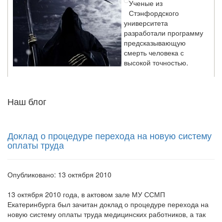
Стэнфордского
университета
разработали программу
предсказывающую
смерть человека с
высокой точностью.
Зарплата врачей в 2018 году превысит средний доход
Наш блог
россиян в два раза
Глава Минздрава РФ
Вероника Скворцова
опровергла
Доклад о процедуре перехода на новую систему
сообщение о падении
оплаты труда
доходов медицинских
работников в
ближайшие годы. Она
Опубликовано: 13 октября 2010
заявила об этом на
встрече с журналистами ведущих...
13 октября 2010 года,
в актовом зале МУ ССМП
Екатеринбурга был зачитан доклад о процедуре перехода на
новую систему оплаты труда медицинских работников, а так
Местная анестезия развивает кардиотоксичность