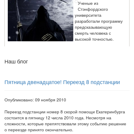
Стэнфордского
университета
разработали программу
предсказывающую
смерть человека с
высокой точностью.
Зарплата врачей в 2018 году превысит средний доход
Наш блог
россиян в два раза
Глава Минздрава РФ
Вероника Скворцова
Пятница двенадцатое! Переезд 8 подстанции
опровергла
сообщение о падении
доходов медицинских
работников в
Опубликовано: 09 ноября 2010
ближайшие годы. Она
заявила об этом на
Переезд подстанции номер 8 скорой помощи Екатеринбурга
встрече с журналистами ведущих...
состоится в пятницу 12 числа 2010 года.
Несмотря на
сложности, которые препятствовали этому событию решение
о переезде принято окончательно.
Местная анестезия развивает кардиотоксичность