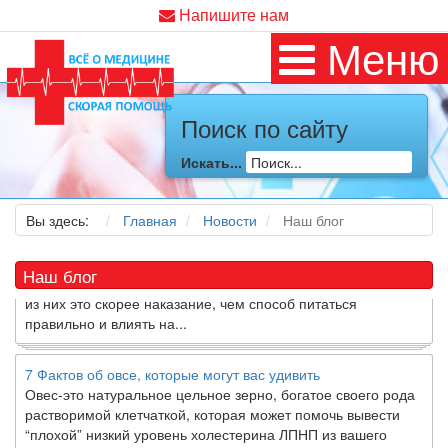
Напишите нам
Меню
Как я заболел во время локдауна?
Это странная ситуация: вы соблюдали все меры
Поиск по сайту
предосторожности COVID-19 (вы почти все время дома),
но, тем не менее, вы каким-то образом простудились. Вы
Искать...
можете задаться...
Вы здесь:
Главная
Новости
Наш блог
5 причин обратить внимание на средиземноморскую диету
Как
диетолог
, я вижу, что многие причудливые диеты
приходят в нашу
жизнь
и быстро исчезают из нее. Многие
Наш блог
из них это скорее наказание, чем способ питаться
правильно и влиять на...
7 Фактов об овсе, которые могут вас удивить
Овес-это натуральное цельное зерно, богатое своего рода
растворимой клетчаткой, которая может помочь вывести
“плохой” низкий уровень холестерина ЛПНП из вашего
организма....