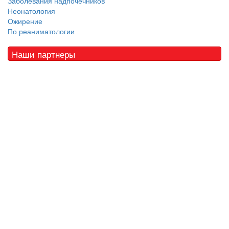
Заболевания надпочечников
Неонатология
Ожирение
По реаниматологии
Наши партнеры
© 2010 - 2021 / 03-Ektb.ru
Сайт о медицине и скорой помощи
.
Все права защищены. При копировании материалов ссылка
обязательна.