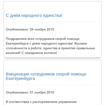
Федеральная служба по
надзору в сфере
здравоохранения озвучила
С днём народного единства!
тревожную статистику. Она
касаются увеличения риска
острой кардиотоксичности и
Опубликовано: 04 ноября 2010
роста сопутствующих
осложнений от...
Поздравляем всех сотрудников скорой помощи
Екатеринбурга с днём народного единства! Желаем
сплочённости в работе, единства в принятии правильных
решений! С праздником коллеги!
Закон о праве родителей находиться с детьми в
реанимации внесен в Госдуму
Соответствующий
законопроект внесен в
Вакцинация сотрудников скорой помощи
палату на
Екатеринбурга
рассмотрение. Суть его
заключается в
нахождении одного из
Опубликовано: 01 ноября 2010
родителей в
больничной палате
В соответствии с распоряжением управления
бесплатно, в течении всего срока лечения...