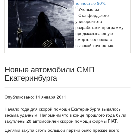
Ученые из
Стэнфордского
университета
разработали программу
предсказывающую
смерть человека с
высокой точностью.
Зарплата врачей в 2018 году превысит средний доход
Новые автомобили СМП
россиян в два раза
Екатеринбурга
Глава Минздрава РФ
Вероника Скворцова
опровергла
сообщение о падении
Опубликовано: 14 января 2011
доходов медицинских
работников в
Начало года для скорой помощи Екатеринбурга выдалось
ближайшие годы. Она
весьма удачным.
Напомним что в конце прошлого года были
заявила об этом на
закуплены 28 автомобилей скорой помощи фирмы FIAT.
встрече с журналистами ведущих...
Целями закупа столь большой партии было прежде всего