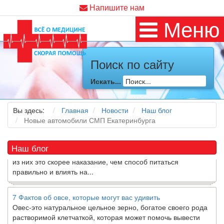
Напишите нам
Меню
Как я заболел во время локдауна?
Поиск по сайту
Это странная ситуация: вы соблюдали все меры
предосторожности COVID-19 (вы почти все время дома),
Искать...
но, тем не менее, вы каким-то образом простудились. Вы
можете задаться...
Вы здесь:
Главная
Новости
Наш блог
Новые автомобили СМП Екатеринбурга
5 причин обратить внимание на средиземноморскую диету
Как
диетолог
, я вижу, что многие причудливые диеты
приходят в нашу
жизнь
и быстро исчезают из нее. Многие
Наш блог
из них это скорее наказание, чем способ питаться
правильно и влиять на...
7 Фактов об овсе, которые могут вас удивить
Овес-это натуральное цельное зерно, богатое своего рода
растворимой клетчаткой, которая может помочь вывести
“плохой” низкий уровень холестерина ЛПНП из вашего