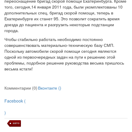
переоснащение бригад скорой помощи Екатеринбурга. Кроме
Местная анестезия развивает кардиотоксичность
того, сегодня,14 января 2011 года, были укомплектованы 10
Федеральная служба по
дополнительных спец. бригад скорой помощи, теперь в
надзору в сфере
Екатеринбурге их станет 95. Это позволит сократить время
здравоохранения озвучила
доезда до пациента и разгрузить некоторые подстанции
тревожную статистику. Она
города.
касаются увеличения риска
Чтобы стабильно работать необходимо постоянно
острой кардиотоксичности и
совершенствовать материально-техническую базу СМП.
роста сопутствующих
Поскольку автомобили скорой помощи сегодня являются
осложнений от...
одной из первоочередных задач на пути к решению этой
проблемы, подобное решение руководства весьма пришлось
весьма кстати!
Закон о праве родителей находиться с детьми в
реанимации внесен в Госдуму
Соответствующий
Комментарии (0)
Вконтакте (
)
законопроект внесен в
палату на
Facebook (
рассмотрение. Суть его
заключается в
)
нахождении одного из
авто
родителей в
больничной палате