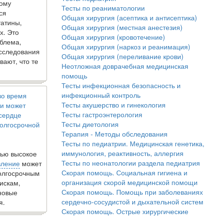
кому
Тесты по реаниматологии
ся
Общая хирургия (асептика и антисептика)
татины,
Общая хирургия (местная анестезия)
х. Это
Общая хирургия (кровотечение)
блема,
Общая хирургия (наркоз и реанимация)
исследования
Общая хирургия (переливание крови)
вают, что те
Неотложная доврачебная медицинская
помощь
Тесты инфекционная безопасность и
инфекционный контроль
во время
Тесты акушерство и гинекология
и может
Тесты гастроэнтерология
 сердце
Тесты диетология
олгосрочной
Терапия - Методы обследования
Тесты по педиатрии. Медицинская генетика,
иммунология, реактивность, аллергия
ью высокое
Тесты по неонатологии раздела педиатрия
вление
может
Скорая помощь. Социальная гигиена и
долгосрочным
организация скорой медицинской помощи
искам,
Скорая помощь. Помощь при заболеваниях
новые
сердечно-сосудистой и дыхательной систем
я.
Скорая помощь. Острые хирургические