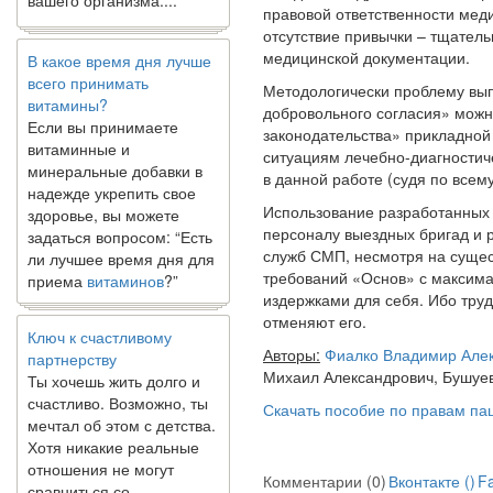
правовой ответственности меди
отсутствие привычки – тщател
В какое время дня лучше
медицинской документации.
всего принимать
витамины?
Методологически проблему вы
Если вы принимаете
добровольного согласия» можн
витаминные и
законодательства» прикладной
минеральные добавки в
ситуациям лечебно-диагностич
надежде укрепить свое
в данной работе (судя по всему
здоровье, вы можете
Использование разработанны
задаться вопросом: “Есть
персоналу выездных бригад и 
ли лучшее время дня для
служб СМП, несмотря на суще
приема
витаминов
?”
требований «Основ» с максим
издержками для себя. Ибо труд
Ключ к счастливому
отменяют его.
партнерству
Авторы:
Фиалко Владимир Але
Ты хочешь жить долго и
Михаил Александрович, Бушуев
счастливо. Возможно, ты
мечтал об этом с детства.
Скачать пособие по правам па
Хотя никакие реальные
отношения не могут
сравниться со
Комментарии (0)
Вконтакте (
)
F