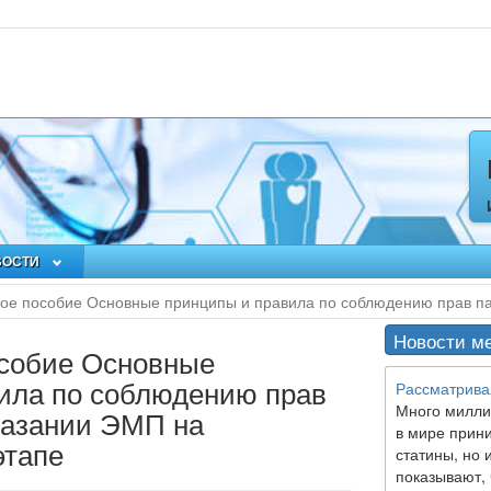
ВОСТИ
ое пособие Основные принципы и правила по соблюдению прав па
Новости м
особие Основные
ила по соблюдению прав
Рассматрива
Много милли
казании ЭМП на
в мире прин
этапе
статины, но 
показывают, 