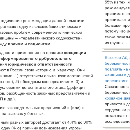
55% из тех, 
рекомендует
принимать с
принимают и
тодические рекомендации данной тематики
большая про
трагивают одну из сложнейших этических и
потому что 
авовых проблем современной клинической
также показы
дицины – «терапевтического содружества»
из группы...
жду
врачом и пациентом
.
удности применения на практике
концепции
Высокое АД 
нформированного добровольного
беременност
ения
юридической ответственности
повлиять на
ют в России свою историю и характер. Они
женщины в д
инами: 1) отсутствием опыта взаимоотношений
перспективе
ольного); 2) обоюдным консерватизмом; 3) и
Связанное с
условиями догоспитального этапа (дефицит
беременност
в, разобщенность законных представителей и
кровяное да
 и др.).
привести к 
ию законодательных предписаний и (или) к
сердечным р
на вызовах у больных.
показывают 
исследовани
нным разных авторов) достигает от 4,4% до 30%
е одну (4-ю) причину возникновения угрозы