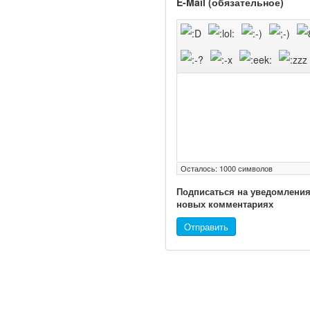
E-Mail (обязательное)
Ученые из
Стэнфордского
университета
разработали программу
предсказывающую
Осталось:
1000
символов
смерть человека с
Подписаться на уведомления
высокой точностью.
новых комментариях
Отправить
Зарплата врачей в 2018
году превысит средний
доход россиян в два раза