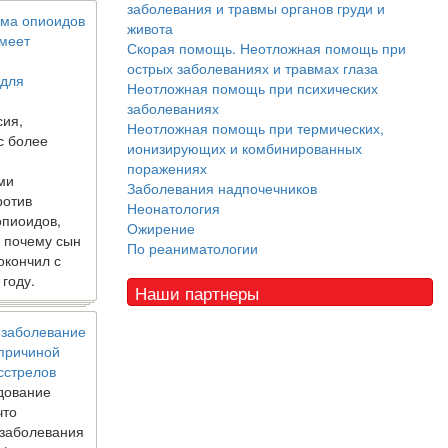
заболевания и травмы органов груди и
ма опиоидов
живота
имеет
Скорая помощь. Неотложная помощь при
е
острых заболеваниях и травмах глаза
 для
Неотложная помощь при психических
заболеваниях
сия,
Неотложная помощь при термических,
с более
ионизирующих и комбинированных
поражениях
ми
Заболевания надпочечников
ротив
Неонатология
опиоидов,
Ожирение
, почему сын
По реаниматологии
окончил с
 году.
Наши партнеры
 заболевание
 причиной
сстрелов
дование
что
 заболевания