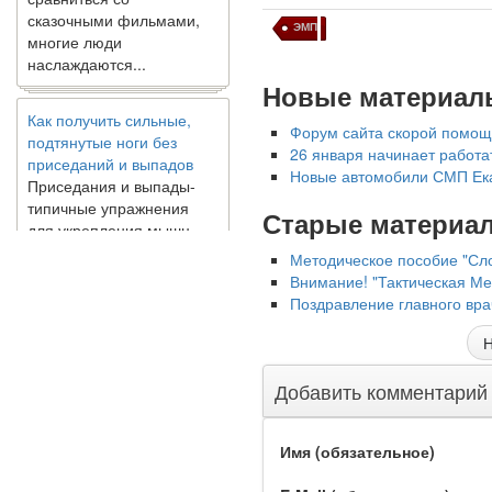
сказочными фильмами,
многие люди
ЭМП
наслаждаются...
Новые материал
Как получить сильные,
подтянутые ноги без
Форум сайта скорой помощ
приседаний и выпадов
26 января начинает работат
Приседания и выпады-
Новые автомобили СМП Ека
типичные упражнения
для укрепления мышц
Старые материа
нижней части тела. Хотя
они чрезвычайно
Методическое пособие "Сло
распространены, они не
Внимание! "Тактическая М
могут быть безопасным
Поздравление главного вр
вариантом для всех.
Некоторые...
Н
Добавить комментарий
Создана программа
предсказывающая смерть
человека с точностью
Имя (обязательное)
90%