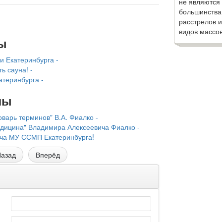
не являются
большинства
расстрелов и
видов массов
ы
и Екатеринбурга -
ь сауна! -
теринбурга -
лы
варь терминов" В.А. Фиалко -
едицина" Владимира Алексеевича Фиалко -
ача МУ ССМП Екатеринбурга! -
азад
Вперёд