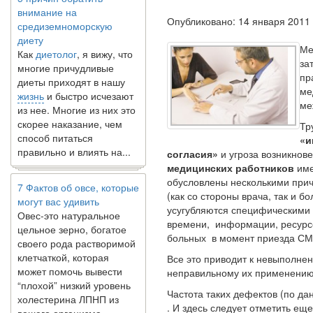
внимание на
средиземноморскую
Опубликовано: 14 января 2011
диету
Как
диетолог
, я вижу, что
Ме
многие причудливые
за
диеты приходят в нашу
пр
жизнь
и быстро исчезают
ме
из нее. Многие из них это
ме
скорее наказание, чем
способ питаться
Тр
правильно и влиять на...
«и
согласия»
и угроза возникнов
медицинских работников
име
7 Фактов об овсе, которые
обусловлены несколькими прич
могут вас удивить
(как со стороны врача, так и б
Овес-это натуральное
усугубляются специфическими 
цельное зерно, богатое
времени, информации, ресурсо
своего рода растворимой
больных в момент приезда СМП
клетчаткой, которая
Все это приводит к невыполнен
может помочь вывести
неправильному их применению 
“плохой” низкий уровень
холестерина ЛПНП из
Частота таких дефектов (по да
вашего организма....
. И здесь следует отметить ещ