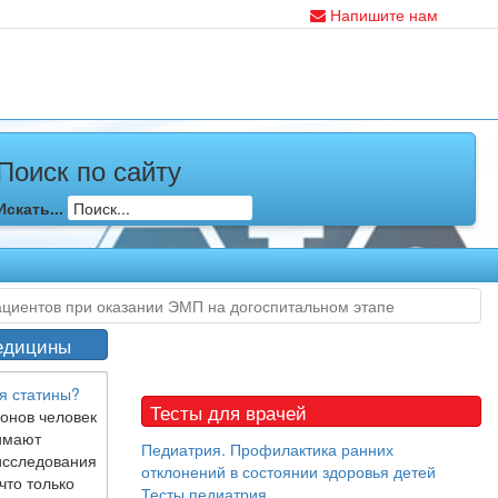
Напишите нам
Поиск по сайту
Искать...
циентов при оказании ЭМП на догоспитальном этапе
едицины
я статины?
Тесты для врачей
онов человек
имают
Педиатрия. Профилактика ранних
исследования
отклонений в состоянии здоровья детей
что только
Тесты педиатрия