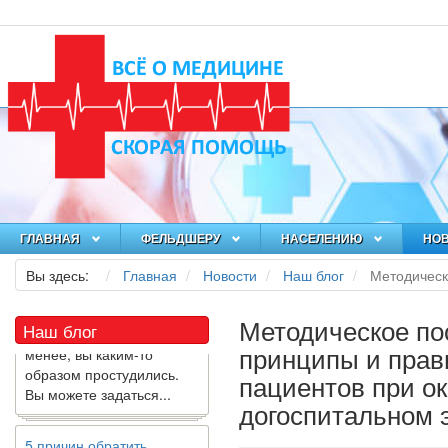
Как я заболел во время
локдауна?
Это странная ситуация:
ГЛАВНАЯ
ФЕЛЬДШЕРУ
НАСЕЛЕНИЮ
НО
вы соблюдали все меры
Вы здесь:
Главная
Новости
Наш блог
Методическ
предосторожности
COVID-19 (вы почти все
время дома), но, тем не
Методическое п
Наш блог
менее, вы каким-то
принципы и прав
образом простудились.
Вы можете задаться...
пациентов при о
догоспитальном 
5 причин обратить