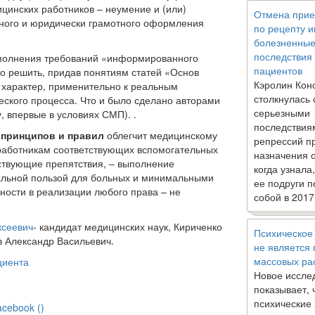
цинских работников – неумение и (или)
Отмена прие
ьного и юридически грамотного оформления
по рецепту 
болезненны
последствия
полнения требований «информированного
пациентов
о решить, придав понятиям статей «Основ
Кэролин Кон
 характер, применительно к реальным
столкнулась 
еского процесса. Что и было сделано авторами
серьезными
, впервые в условиях СМП). .
последствия
х
принципов и правил
облегчит медицинскому
репрессий п
работникам соответствующих вспомогательных
назначения 
ствующие препятствия, – выполнение
когда узнала
альной пользой для больных и минимальными
ее подруги п
ности в реализации любого права – не
собой в 2017
ксеевич
- кандидат медицинских наук, Кириченко
Психическое
 Александр Васильевич.
не является
массовых ра
циента
Новое иссле
показывает, 
психические
acebook (
)