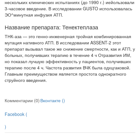
нескольких клинических испыта­ниях (до 1990 г.) иейользовали
3-часовое введение. В исследовании GUSTO использовалась
ЭО^минутная инфузия АТП.
Название препарата: Тенектеплаза
ТНК-аза — это генно-инженерная тройная комбинированная
мутация нативного АТП. В исследовании ASSENT-2 этот
препарат вызывал такое же снижение смертности, как и АТП, у
больных, получивших терапию в тече­ние 4 ч Отразвития ИМ,
но показал лучшую эффективность у пациентов, полу­чивших
терапию после 4 ч. Частота развития ВЧК была одхцгаковой.
Главным преимуществом является простота однократного
струйного введения.
Комментарии (0)
Вконтакте (
)
Facebook (
)