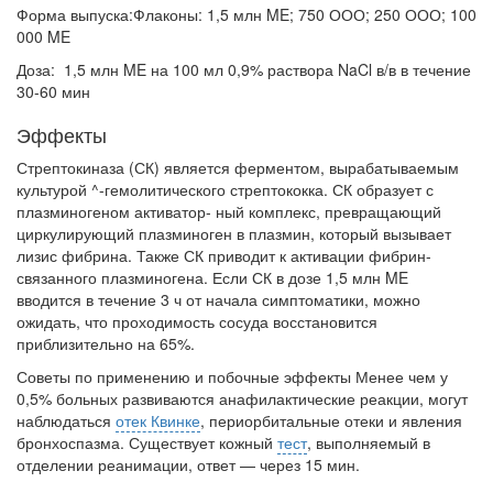
Форма выпуска:Флаконы: 1,5 млн ME; 750 ООО; 250 ООО; 100
000 ME
Местная анестезия развивает кардиотоксичность
Федеральная служба по
Доза: 1,5 млн ME на 100 мл 0,9% раствора NaCl в/в в тече­ние
надзору в сфере
30-60 мин
здравоохранения озвучила
тревожную статистику. Она
Эффекты
касаются увеличения риска
Стрептокиназа (СК) является ферментом, вырабатываемым
острой кардиотоксичности и
культурой ^-гемолитического стрептококка. СК образует с
роста сопутствующих
плазминогеном активатор- ный комплекс, превращающий
осложнений от...
циркулирующий плазминоген в плазмин, ко­торый вызывает
лизис фибрина. Также СК приводит к активации фибрин-
связанного плазминогена. Если СК в дозе 1,5 млн ME
вводится в течение 3 ч от начала симптоматики, можно
Закон о праве родителей находиться с детьми в
ожидать, что проходимость сосуда восстано­вится
реанимации внесен в Госдуму
приблизительно на 65%.
Соответствующий
законопроект внесен в
Советы по применению и побочные эффекты Менее чем у
палату на
0,5% больных развиваются анафилактические реакции, могут
рассмотрение. Суть его
наблюдаться
отек Квинке
, периорбитальные отеки и явления
заключается в
бронхо­спазма. Существует кожный
тест
, выполняемый в
отделении реанимации, от­вет — через 15 мин.
нахождении одного из
родителей в