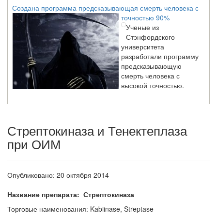
Создана программа предсказывающая смерть человека с
точностью 90%
Ученые из
Стэнфордского
университета
разработали программу
предсказывающую
смерть человека с
высокой точностью.
Зарплата врачей в 2018 году превысит средний доход
россиян в два раза
Стрептокиназа и Тенектеплаза
Глава Минздрава РФ
при ОИМ
Вероника Скворцова
опровергла
сообщение о падении
доходов медицинских
Опубликовано: 20 октября 2014
работников в
ближайшие годы. Она
Название препарата: Стрептокиназа
заявила об этом на
Торговые наименования: Kabiinase, Streptase
встрече с журналистами ведущих...