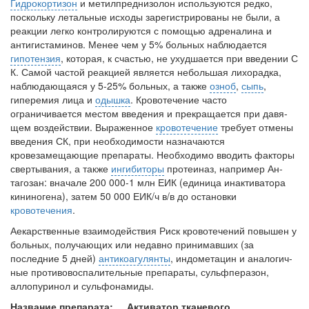
Гидрокортизон
и метилпреднизолон используются редко,
больничной палате
поскольку летальные исходы зарегистрированы не были, а
бесплатно, в течении всего срока лечения...
реакции легко контроли­руются с помощью адреналина и
антигистаминов. Менее чем у 5% больных наблюдается
гипотензия
, которая, к счастью, не ухудшается при введении С
К. Самой частой реакцией является небольшая лихорадка,
наблюдающая­ся у 5-25% больных, а также
озноб
,
сыпь
,
гиперемия лица и
одышка
. Кро­вотечение часто
ограничивается местом введения и прекращается при давя­
щем воздействии. Выраженное
кровотечение
требует отмены
введения СК, при необходимости назначаются
кровезамещающие препараты. Необходимо вводить факторы
свертывания, а также
ингибиторы
протеиназ, например Ан-
тагозан: вначале 200 000-1 млн ЕИК (единица инактиватора
кининогена), затем 50 000 ЕИК/ч в/в до остановки
кровотечения
.
Аекарственные взаимодействия Риск кровотечений повышен у
больных, получающих или недавно при­нимавших (за
последние 5 дней)
антикоагулянты
, индометацин и аналогич­
ные противовоспалительные препараты, сульфперазон,
аллопуринол и сульфонамиды.
Название препарата: Активатор тканевого