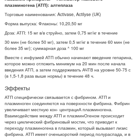
плазминогена (АТП): алтеплаза
Торговые наименования: Activase, Actilyse (UK)
Форма выпуска: Флаконы: 10,20,50 мг
Доза: АТП: 15 мг в/в струйно, затем 0,75 мг/кг в течение
30 мин (не более 50 мг), затем 0,5 мг/кг в течение 60 мин (не
более 35 мг); суммарная доза ^ 100 мг
Вместе с инфузией АТП обычно начинают введение гепарина,
которое можно отложить минимум на 20 мин после начала
введения АТП, а затем поддерживать АЧТВ на уровне 50-75 с
(в 1,5-1,8 раза выше нормы) в тече­ние 48 ч.
Эффекты
АТП специфически связывается с фибрином. АТП и
плазминоген со­единяются на поверхности фибрина. Фибрин
увеличивает местную кон- центрациА плазминогена.
Взаимодействие между АТП и плазминОгеном происходит
через циклический фибриновый мостик, что приводит к
перехо­ду плазминогена в плазмин, который вызывает лизис
фибрина. АТП имеет оченькороткий период полураспада, и в