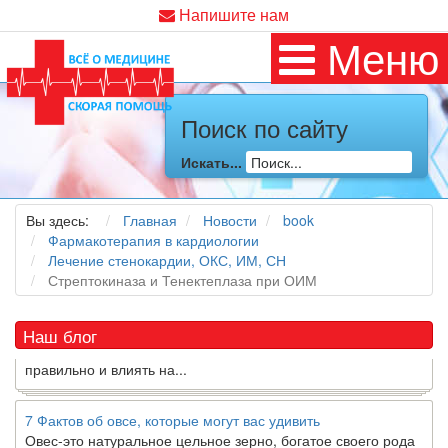
Напишите нам
Меню
Поиск по сайту
Как я заболел во время локдауна?
Это странная ситуация: вы соблюдали все меры
Искать...
предосторожности COVID-19 (вы почти все время дома),
но, тем не менее, вы каким-то образом простудились. Вы
Вы здесь:
Главная
Новости
book
можете задаться...
Фармакотерапия в кардиологии
Лечение стенокардии, ОКС, ИМ, СН
5 причин обратить внимание на средиземноморскую диету
Стрептокиназа и Тенектеплаза при ОИМ
Как
диетолог
, я вижу, что многие причудливые диеты
приходят в нашу
жизнь
и быстро исчезают из нее. Многие
Наш блог
из них это скорее наказание, чем способ питаться
правильно и влиять на...
7 Фактов об овсе, которые могут вас удивить
Овес-это натуральное цельное зерно, богатое своего рода
растворимой клетчаткой, которая может помочь вывести