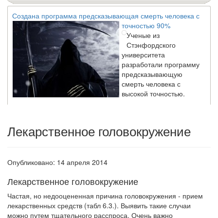
Создана программа предсказывающая смерть человека с
точностью 90%
Ученые из
Стэнфордского
университета
разработали программу
предсказывающую
смерть человека с
высокой точностью.
Зарплата врачей в 2018 году превысит средний доход
Лекарственное головокружение
россиян в два раза
Глава Минздрава РФ
Вероника Скворцова
опровергла
Опубликовано: 14 апреля 2014
сообщение о падении
Лекарственное головокружение
доходов медицинских
работников в
Частая, но недооцененная причина головокружения - прием
ближайшие годы. Она
лекарственных средств (табл 6.3.).
Выявить такие случаи
заявила об этом на
можно путем тщательного расспроса.
Очень важно