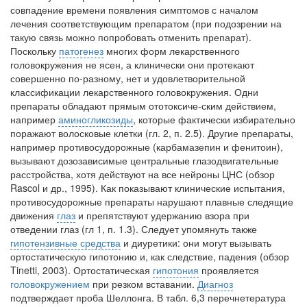
встрече с журналистами ведущих...
совпадение времени появления симптомов с началом
лечения соответствующим препаратом (при подозрении на
такую связь можно попробовать отменить препарат).
Местная анестезия развивает кардиотоксичность
Поскольку
патогенез
многих форм лекарственного
Федеральная служба по
головокружения не ясен, а клинически они протекают
надзору в сфере
совершенно по-разному, нет и удовлетворительной
здравоохранения озвучила
классификации лекарственного головокружения.
Одни
тревожную статистику. Она
препараты обладают прямым ототоксиче-ским действием,
касаются увеличения риска
например
аминогликозиды
, которые фактически избирательно
острой кардиотоксичности и
поражают волосковые клетки (гл. 2, п. 2.5).
Другие препараты,
роста сопутствующих
например противосудорожные (карбамазепин и фенитоин),
осложнений от...
вызывают дозозависимые центральные глазодвигательные
расстройства, хотя действуют на все нейроны ЦНС (обзор
Rascol и др., 1995).
Как показывают клинические испытания,
Закон о праве родителей находиться с детьми в
противосудорожные препараты нарушают плавные следящие
реанимации внесен в Госдуму
движения
глаз
и препятствуют удержанию взора при
Соответствующий
отведении глаз (гл 1, п. 1.3).
Следует упомянуть также
законопроект внесен в
гипотензивные средства
и диуретики: они могут вызывать
палату на
ортостатическую гипотонию и, как следствие, падения (обзор
Tinetti, 2003).
Ортостатическая
гипотония
проявляется
рассмотрение. Суть его
головокружением
при резком вставании.
Диагноз
заключается в
подтверждает проба Шеллонга.
В табл.
6,3 перечнетература
нахождении одного из