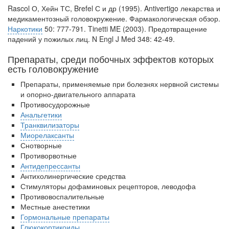
родителей в
Rascol О, Хейн ТС, Brefel С и др (1995).
Antivertigo лекарства и
больничной палате
медикаментозный головокружение.
Фармакологическая обзор.
Наркотики
50: 777-791.
Tinetti ME (2003).
Предотвращение
бесплатно, в течении всего срока лечения...
падений у пожилых лиц.
N Engl J Med 348: 42-49.
Препараты, среди побочных эффектов которых
есть головокружение
Препараты, применяемые при болезнях нервной системы
и опорно-двигательного аппарата
Противосудорожные
Анальгетики
Транквилизаторы
Миорелаксанты
Снотворные
Противорвотные
Антидепрессанты
Антихолинергические средства
Стимуляторы дофаминовых рецепторов, леводофа
Противовоспалительные
Местные анестетики
Гормональные препараты
Глюкокортикоиды