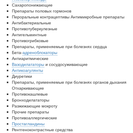
Сахаропонижающие
Препараты половых гормонов
Пероральные контрацептивы Антимикробные препараты
Антибактериальные
Противотуберкулезные
Антигельминтные
Противогрибковые
Препараты, применяемые при болезнях сердца
Бета-
адреноблокаторы
Антиаритмические
Вазодилататоры
и сосудосуживающие
Антикоагулянты
Диуретики
Препараты, применяемые при болезнях органов дыхания
Отхаркивающие
Противокашлевые
Бронходилататоры
Разжижающие мокроту
Прочие препараты
Противоаллергические
Простагландины
Рентгеноконтрастные средства