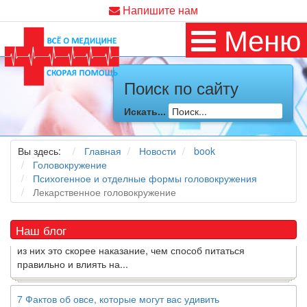
Напишите нам
Меню
Поиск по сайту
Как я заболел во время локдауна?
Искать...
Это странная ситуация: вы соблюдали все меры
предосторожности COVID-19 (вы почти все время дома),
но, тем не менее, вы каким-то образом простудились. Вы
Вы здесь:
Главная
Новости
book
можете задаться...
Головокружение
Психогенное и отделные формы головокружения
Лекарственное головокружение
5 причин обратить внимание на средиземноморскую диету
Как
диетолог
, я вижу, что многие причудливые диеты
приходят в нашу
жизнь
и быстро исчезают из нее. Многие
Наш блог
из них это скорее наказание, чем способ питаться
правильно и влиять на...
7 Фактов об овсе, которые могут вас удивить
Овес-это натуральное цельное зерно, богатое своего рода