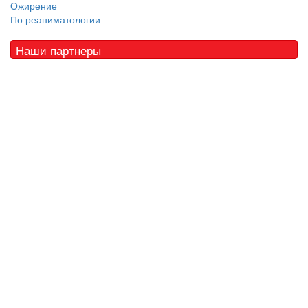
Ожирение
По реаниматологии
Наши партнеры
© 2010 - 2021 / 03-Ektb.ru
Сайт о медицине и скорой помощи
.
Все права защищены. При копировании материалов ссылка
обязательна.