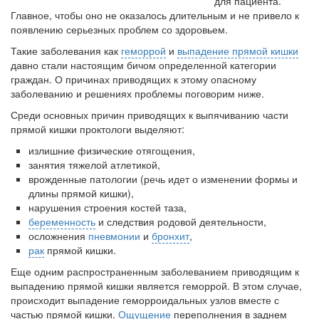
для пациента.
Главное, чтобы оно не оказалось длительным и не привело к
Местная анестезия развивает кардиотоксичность
появлению серьезных проблем со здоровьем.
Федеральная служба по
Такие заболевания как
геморрой
и
выпадение прямой кишки
надзору в сфере
давно стали настоящим бичом определенной категории
здравоохранения озвучила
граждан. О причинах приводящих к этому опасному
тревожную статистику. Она
заболеванию и решениях проблемы поговорим ниже.
касаются увеличения риска
острой кардиотоксичности и
Среди основных причин приводящих к выпячиванию части
роста сопутствующих
прямой кишки проктологи выделяют:
осложнений от...
излишние физические отягощения,
занятия тяжелой атлетикой,
врожденные патологии (речь идет о изменении формы и
длины прямой кишки),
Закон о праве родителей находиться с детьми в
нарушения строения костей таза,
реанимации внесен в Госдуму
беременность
и следствия родовой деятельности,
Соответствующий
осложнения
пневмонии
и
бронхит
,
законопроект внесен в
рак
прямой кишки.
палату на
рассмотрение. Суть его
Еще одним распространенным заболеванием приводящим к
заключается в
выпадению прямой кишки является геморрой. В этом случае,
происходит выпадение геморроидальных узлов вместе с
нахождении одного из
частью прямой кишки.
Ощущение
переполнения в заднем
родителей в