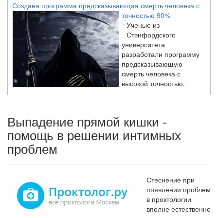
точностью 90%
Ученые из
Стэнфордского
университета
разработали программу
предсказывающую
смерть человека с
высокой точностью.
Зарплата врачей в 2018 году превысит средний доход
Выпадение прямой кишки -
россиян в два раза
помощь в решении интимных
Глава Минздрава РФ
Вероника Скворцова
проблем
опровергла
сообщение о падении
доходов медицинских
Стеснение при
работников в
появлении проблем
ближайшие годы. Она
в проктологии
заявила об этом на
вполне естественно
встрече с журналистами ведущих...