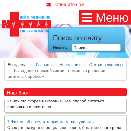
Напишите нам
Меню
Поиск по сайту
Как я заболел во время локдауна?
Это странная ситуация: вы соблюдали все меры
Искать...
предосторожности COVID-19 (вы почти все время дома),
но, тем не менее, вы каким-то образом простудились. Вы
Вы здесь:
Главная
Населению
Статьи о здоровье
можете задаться...
Выпадение прямой кишки - помощь в решении
интимных проблем
5 причин обратить внимание на средиземноморскую диету
Как
диетолог
, я вижу, что многие причудливые диеты
приходят в нашу
жизнь
и быстро исчезают из нее. Многие
Наш блог
из них это скорее наказание, чем способ питаться
правильно и влиять на...
7 Фактов об овсе, которые могут вас удивить
Овес-это натуральное цельное зерно, богатое своего рода
растворимой клетчаткой, которая может помочь вывести