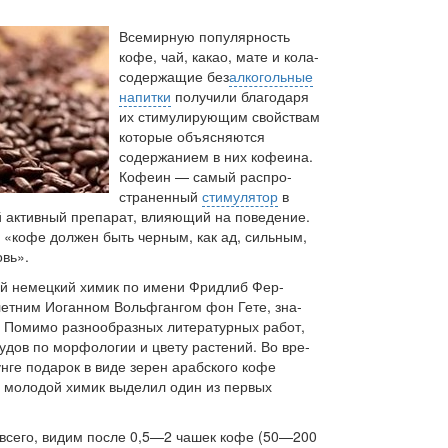
Всемирную популярность
кофе, чай, какао, мате и кола-
содержащие без­
алкогольные
напитки
получили благодаря
их стимулирующим свойствам
которые объясняются
содержанием в них кофеина.
Кофеин — самый распро­
страненный
стимулятор
в
 активный препарат, влияющий на поведение.
, «кофе должен быть черным, как ад, сильным,
овь».
ний немецкий химик по имени Фридлиб Фер­
летним Иоганном Вольфгангом фон Гете, зна­
 Помимо разнообразных литературных работ,
удов по морфологии и цвету растений. Во вре­
унге подарок в виде зерен арабского кофе
я молодой химик выделил один из первых
всего, видим после 0,5—2 чашек кофе (50—200