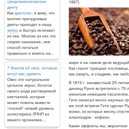
1867)
диету
Как
диетолог
, я вижу, что
многие причудливые
диеты приходят в нашу
жизнь
и быстро исчезают
из нее. Многие из них это
скорее наказание, чем
способ питаться
правильно и влиять на...
мире и на самом деле ведущий
7 Фактов об овсе, которые
Как гласит турецкая пословица
могут вас удивить
как смерть, и сладким, как люб
Овес-это натуральное
цельное зерно, богатое
В 1819 г. неизвестный 25-лет
своего рода растворимой
динанд Рунге встретился с 70-
клетчаткой, которая
менитым немецким писателем.
может помочь вывести
Гете написал много научных тр
“плохой” низкий уровень
мя этой встречи Гете сделал Р
холестерина ЛПНП из
мокко, из которых месяц спуст
вашего организма....
алкалои­дов - кофеин.
Какие эффекты мы, вероятнее 