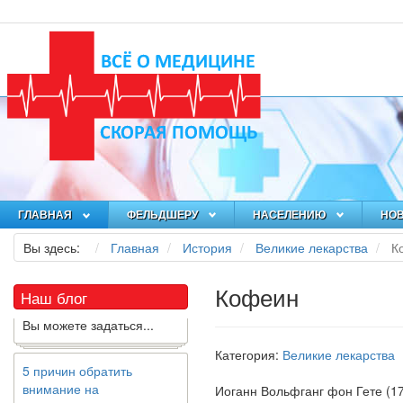
Как я заболел во время
локдауна?
Это странная ситуация:
вы соблюдали все меры
ГЛАВНАЯ
ФЕЛЬДШЕРУ
НАСЕЛЕНИЮ
НО
предосторожности
COVID-19 (вы почти все
Вы здесь:
Главная
История
Великие лекарства
К
время дома), но, тем не
менее, вы каким-то
Кофеин
образом простудились.
Наш блог
Вы можете задаться...
Категория:
Великие лекарства
5 причин обратить
внимание на
Иоганн Вольфганг фон Гете
(1
средиземноморскую