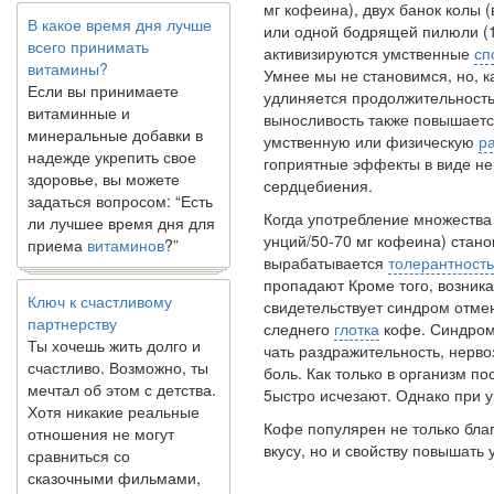
В какое время дня лучше
мг кофеина), двух банок колы 
всего принимать
или одной бодрящей пилюли (1
витамины?
активизируются умственные
сп
Если вы принимаете
Умнее мы не становимся, но, ка
витаминные и
удлиняется продолжительность
минеральные добавки в
выносливость также повышаетс
надежде укрепить свое
умственную или физическую
р
здоровье, вы можете
гоприятные эффекты в виде нер
задаться вопросом: “Есть
сердцебиения.
ли лучшее время дня для
Когда употребление множества 
приема
витаминов
?”
унций/50-70 мг кофеина) стан
вырабатывается
толерантность
пропадают Кроме того, возника
Ключ к счастливому
свидетельствует синдром отме
партнерству
следнего
глотка
кофе. Синдром
Ты хочешь жить долго и
чать раздражительность, нерв
счастливо. Возможно, ты
боль. Как только в организм п
мечтал об этом с детства.
5ыстро исчезают. Однако при 
Хотя никакие реальные
отношения не могут
Кофе популярен не только бла
сравниться со
вкусу, но и свойству повышать
сказочными фильмами,
многие люди