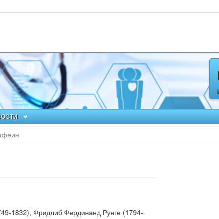
ВОСТИ
офеин
749-1832), Фридлиб Фердинанд Рунге (1794-