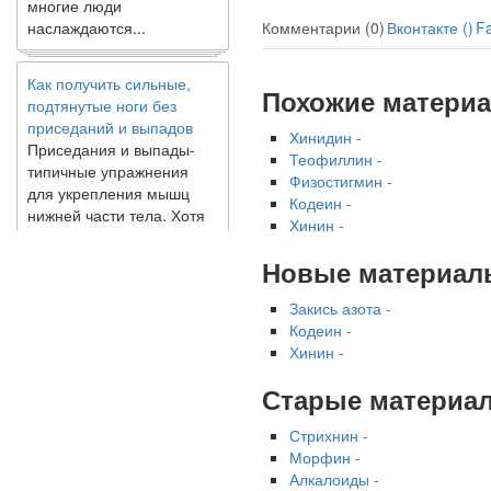
наслаждаются...
Комментарии (0)
Вконтакте (
)
F
Как получить сильные,
подтянутые ноги без
Похожие матери
приседаний и выпадов
Приседания и выпады-
Хинидин -
типичные упражнения
Теофиллин -
для укрепления мышц
Физостигмин -
нижней части тела. Хотя
Кодеин -
они чрезвычайно
Хинин -
распространены, они не
Новые материал
могут быть безопасным
вариантом для всех.
Закись азота -
Некоторые...
Кодеин -
Хинин -
Создана программа
предсказывающая смерть
Старые материа
человека с точностью
90%
Стрихнин -
Морфин -
Алкалоиды -