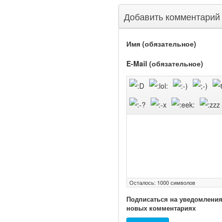
Добавить комментарий
Имя (обязательное)
Ученые из
E-Mail (обязательное)
Стэнфордского
университета
разработали программу
предсказывающую
смерть человека с
высокой точностью.
Зарплата врачей в 2018
году превысит средний
доход россиян в два раза
Осталось:
1000
символов
Подписаться на уведомления
новых комментариях