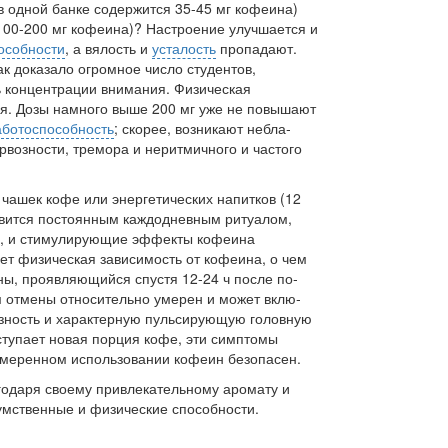
(в одной банке содержится 35-45 мг кофеина)
00-200 мг кофеина)? Настроение улучшается и
особности
, а вялость и
усталость
пропадают.
к доказало огромное число студен­тов,
 концентрации внимания. Физическая
я. Дозы намного выше 200 мг уже не повыша­ют
аботоспособность
; скорее, возникают небла­
возности, тремора и неритмичного и частого
чашек кофе или энергетических напитков (12
овится постоянным каждодневным риту­алом,
, и стимулирующие эффекты кофеина
ет физическая зависимость от кофеина, о чем
ны, проявляющийся спустя 12-24 ч после по­
 отмены относительно умерен и может вклю­
озность и характерную пульсирующую голов­ную
оступает новая порция кофе, эти симптомы
умеренном использовании кофеин безопасен.
годаря своему привлекательному аромату и
 умственные и физические способности.