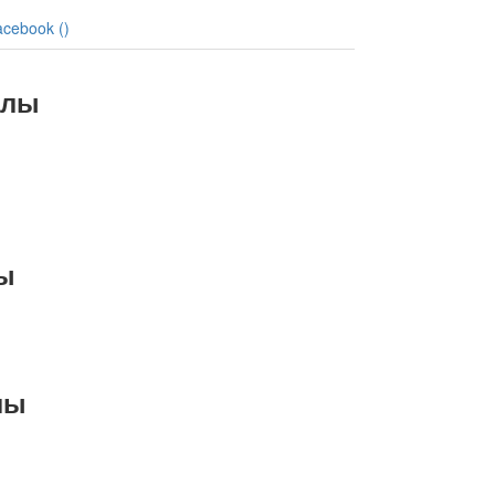
acebook (
)
алы
ы
лы