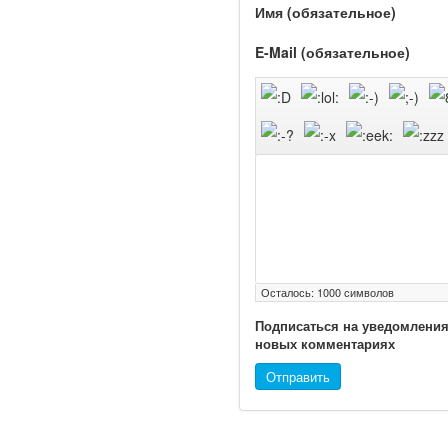
Имя (обязательное)
Вероника Скворцова
опровергла сообщение о
E-Mail (обязательное)
падении доходов
медицинских работников
в ближайшие годы. Она
заявила об этом на
встрече с журналистами
ведущих...
Местная анестезия
развивает
кардиотоксичность
Осталось:
1000
символов
Подписаться на уведомления
новых комментариях
Отправить
Федеральная служба по
надзору в сфере