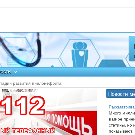
ВОСТИ
стадии развития пиелонефрита
Новости м
Рассматрива
Много милли
в мире прин
статины, но 
показывают, 