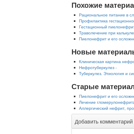
Похожие матери
Рациональное питание в сл
Профилактика гестационно
Гестационный пиелонефрит
Ученые из
Траволечение при калькул
Стэнфордского
Пиелонефрит и его осложн
университета
разработали программу
Новые материал
предсказывающую
смерть человека с
Клиническая картина нефро
высокой точностью.
Нефротуберкулез -
Туберкулез. Этиология и с
Зарплата врачей в 2018
Старые материа
году превысит средний
доход россиян в два раза
Пиелонефрит и его осложн
Лечение гломе­рулонефрита
Аллерги­ческий нефрит, пр
Добавить комментарий
Глава Минздрава РФ