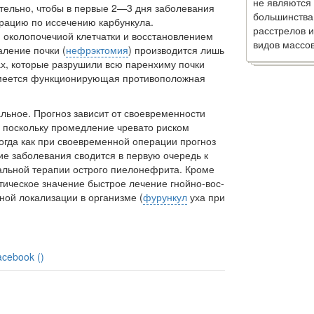
не являются
ательно, чтобы в первые 2—3 дня заболевания
большинства
рацию по иссечению карбункула.
расстрелов и
околопочечиой клетчатки и восстановлением
видов массов
аление почки (
нефрэктомия
) производится лишь
х, которые разрушили всю паренхиму почки
 имеется функционирующая противоположная
льное. Прогноз зависит от своевременности
 по­скольку промедление чревато риском
тогда как при своевременной операции прогноз
е заболевания сводится в первую очередь к
льной те­рапии острого пиелонефрита. Кроме
тическое значение быстрое лечение гнойно-вос­
ой локализации в организ­ме (
фурункул
уха при
acebook (
)