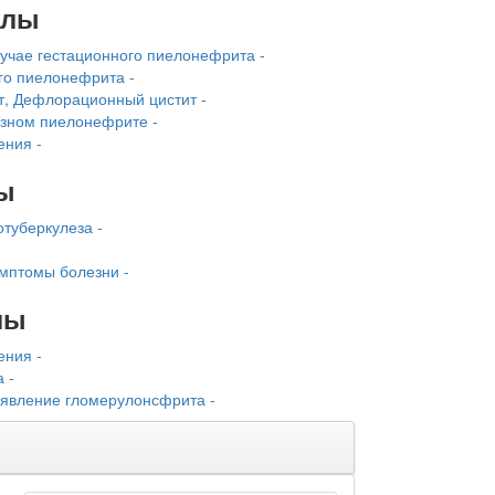
алы
учае гестацион­ного пиелонефрита -
го пиелонефрита -
, Дефлорационный цистит -
езном пиелонефрите -
ения -
ы
туберкулеза -
имптомы болезни -
лы
ения -
 -
оявление гломерулонсфрита -