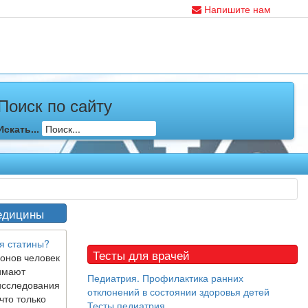
Напишите нам
Поиск по сайту
Искать...
едицины
я статины?
Тесты для врачей
онов человек
имают
Педиатрия. Профилактика ранних
исследования
отклонений в состоянии здоровья детей
что только
Тесты педиатрия