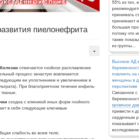
55% из тех, 
рекомендует
принимать с
принимают и
развития пиелонефрита
большая про
потому что 
также показы
из группы...
Высокое АД 
 болезни
отмечается гнойное расплавление
беременност
ельный про­цесс зачастую вовлекается
повлиять на
сле­дующим ее уплотнением и увеличением в
женщины в д
льтрата). При благоприятном течении инфиль­
перспективе
 тканью.
Связанное с
беременност
чки
сходна с клиникой иных форм гнойного
кровяное да
ает в себя сле­дующие ключевые
привести к 
сердечным р
показывают 
исследовани
щая слабость во всем теле;
иде существенного повыше­ния температуры с