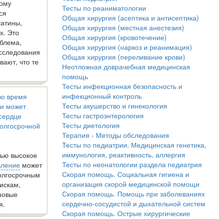
кому
Тесты по реаниматологии
ся
Общая хирургия (асептика и антисептика)
татины,
Общая хирургия (местная анестезия)
х. Это
Общая хирургия (кровотечение)
блема,
Общая хирургия (наркоз и реанимация)
исследования
Общая хирургия (переливание крови)
вают, что те
Неотложная доврачебная медицинская
помощь
Тесты инфекционная безопасность и
инфекционный контроль
во время
Тесты акушерство и гинекология
и может
Тесты гастроэнтерология
 сердце
Тесты диетология
олгосрочной
Терапия - Методы обследования
Тесты по педиатрии. Медицинская генетика,
иммунология, реактивность, аллергия
ью высокое
Тесты по неонатологии раздела педиатрия
вление
может
Скорая помощь. Социальная гигиена и
долгосрочным
организация скорой медицинской помощи
искам,
Скорая помощь. Помощь при заболеваниях
новые
сердечно-сосудистой и дыхательной систем
я.
Скорая помощь. Острые хирургические