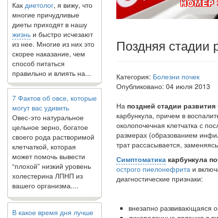
многие причудливые
диеты приходят в нашу
жизнь
и быстро исчезают
из нее. Многие из них это
Поздняя стадии 
скорее наказание, чем
способ питаться
правильно и влиять на...
Категория:
Болезни почек
Опубликовано: 04 июля 2013
7 Фактов об овсе, которые
могут вас удивить
На
поздней стадии развития
Овес-это натуральное
карбункула, причем в воспалит
цельное зерно, богатое
околопочечная клетчатка с по
своего рода растворимой
размерах (образо­ванием инфи
клетчаткой, которая
трат рассасывается, заменяясь
может помочь вывести
“плохой” низкий уровень
Симптоматика
карбункула по
холестерина ЛПНП из
острого пиелонефрита
и включ
вашего организма....
диагностические признаки:
В какое время дня лучше
внезапно развивающаяся об
всего принимать
лихорадочные явления в в