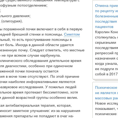
рофузным потоотделением;
Отмена прие
;
по рецепту 
льного давления;
болезненны
 (олигоурия).
последствия
пациентов
ы пораженной почки вклю­чают в себя в первую
Кэролин Кон
едней брюшной стенки и поясницы.
Симптом
столкнулась 
ьный, то есть простукивание поясницы в
серьезными
ет боль. Иногда в данной области удается
последствия
зненную почку. Следует отметить, что местные
репрессий п
 не при всяком случае карбункула.
назначения 
 клинического обследования длительное время
когда узнала
для диагностики, особенно при одиночном
ее подруги п
женной почки поначалу остается
собой в 2017
ия в моче тоже отсутствуют. По этой причине
 почки наиболее информативными являются
тразвуковое исследования. У пожи­лых людей
Психическое
ельное время про­текает бессимптомно, хотя
не является
и данной возрастной группы особенно велик.
массовых ра
Новое иссле
я антибактериальная те­рапия, которая,
показывает, 
риносит замет­ное улучшение: из-за нарушения
психические
ажения препараты не попадают в очаг на­