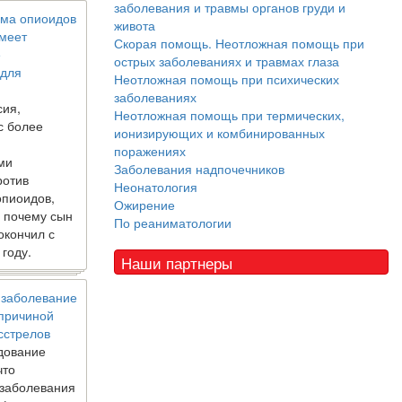
заболевания и травмы органов груди и
ма опиоидов
живота
имеет
Скорая помощь. Неотложная помощь при
е
острых заболеваниях и травмах глаза
 для
Неотложная помощь при психических
заболеваниях
сия,
Неотложная помощь при термических,
с более
ионизирующих и комбинированных
поражениях
ми
Заболевания надпочечников
ротив
Неонатология
опиоидов,
Ожирение
, почему сын
По реаниматологии
окончил с
 году.
Наши партнеры
 заболевание
 причиной
сстрелов
дование
что
 заболевания