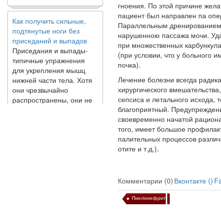
гноения. По этой причине жел
Как получить сильные,
пациент был направлен па опе
подтянутые ноги без
Параллельным дренированием 
приседаний и выпадов
нарушенною пас­сажа мочи. Уд
Приседания и выпады-
при множественных карбункула
типичные упражнения
(при условии, что у больного
для укрепления мышц
почка).
нижней части тела. Хотя
Лечение болезни всегда радика
они чрезвычайно
хирургического вмешательства,
распространены, они не
сепсиса и летального исхода, 
могут быть безопасным
благоприятный. Предупреждени
вариантом для всех.
своевременно начатой рациона
Некоторые...
того, имеет большое профилак
палительных процессов различн
Создана программа
отите и т.д.).
предсказывающая смерть
человека с точностью
90%
Комментарии (0)
Вконтакте (
)
F
Пиелонефрит