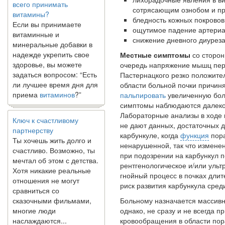
витамины?
сотрясающим ознобом и п
Если вы принимаете
бледность кожных покровов
витаминные и
ощутимое падение артериа
минеральные добавки в
снижение дневного диуреза
надежде укрепить свое
Местные симптомы
со сторон
здоровье, вы можете
очередь напряжение мышц пер
задаться вопросом: “Есть
Пастернацкого резко положител
ли лучшее время дня для
области больной почки причиня
приема
витаминов
?”
пальпировать
увеличенную боле
симптомы наблюдаются да­леко
Ключ к счастливому
Лабораторные анали­зы в ходе
партнерству
не дают данных, достаточных 
Ты хочешь жить долго и
карбункуле, когда
функция
пора
счастливо. Возможно, ты
ненарушенной, так что изменен
мечтал об этом с детства.
при подозрении на кар­бункул
Хотя никакие реальные
рентге­нологическое и/или уль
отношения не могут
гнойный процесс в почках длит
сравниться со
риск развития карбункула сред
сказочными фильмами,
Больному назначается массивна
многие люди
однако, не сразу и не всегда п
наслаждаются...
кровообращения в области пор