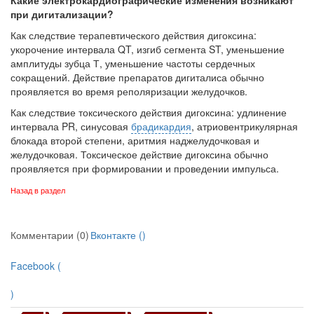
при дигитализации?
Как следствие терапевтического действия дигоксина:
укорочение интер­вала QT, изгиб сегмента ST, уменьшение
амплитуды зубца Т, уменьшение частоты сердечных
сокращений. Действие препаратов дигиталиса обычно
проявляется во время реполяризации желудочков.
Как следствие токсического действия дигоксина: удлинение
интервала PR, синусовая
брадикардия
, атриовентрикулярная
блокада второй степени, аритмия наджелудочковая и
желудочковая. Токсическое действие ди­гоксина обычно
проявляется при формировании и проведении импульса.
Назад в раздел
Комментарии (0)
Вконтакте (
)
Facebook (
)