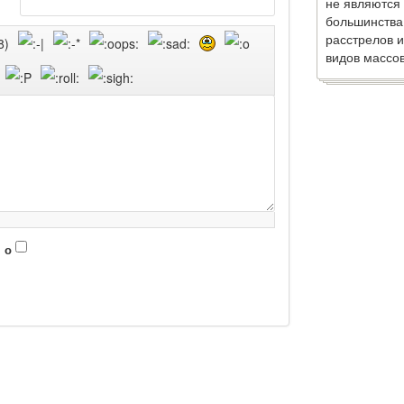
не являются
большинства
расстрелов и
видов массов
 о