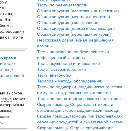
кому
Тесты по реаниматологии
ся
Общая хирургия (асептика и антисептика)
татины,
Общая хирургия (местная анестезия)
х. Это
Общая хирургия (кровотечение)
блема,
Общая хирургия (наркоз и реанимация)
исследования
Общая хирургия (переливание крови)
вают, что те
Неотложная доврачебная медицинская
помощь
Тесты инфекционная безопасность и
инфекционный контроль
во время
Тесты акушерство и гинекология
и может
Тесты гастроэнтерология
 сердце
Тесты диетология
олгосрочной
Терапия - Методы обследования
Тесты по педиатрии. Медицинская генетика,
иммунология, реактивность, аллергия
ью высокое
Тесты по неонатологии раздела педиатрия
вление
может
Скорая помощь. Социальная гигиена и
долгосрочным
организация скорой медицинской помощи
искам,
Скорая помощь. Помощь при заболеваниях
новые
сердечно-сосудистой и дыхательной систем
я.
Скорая помощь. Острые хирургические