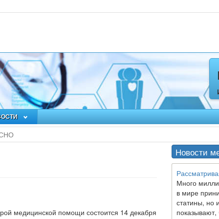
ВОСТИ
 СНО
Новости м
Рассматрива
Много милли
1
в мире прин
статины, но 
ой медицинской помощи состоится 14 декабря
показывают, 