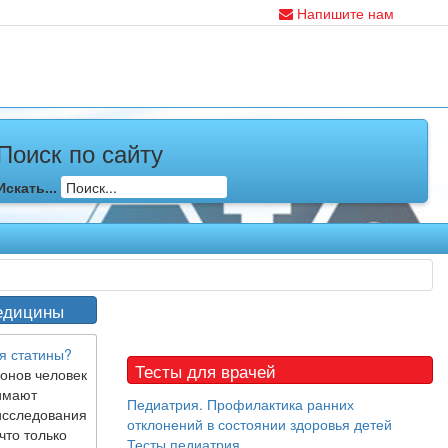
Напишите нам
Поиск по сайту
Искать...
едицины
я статины?
Тесты для врачей
онов человек
имают
Педиатрия. Профилактика ранних
исследования
отклонений в состоянии здоровья детей
что только
Тесты педиатрия