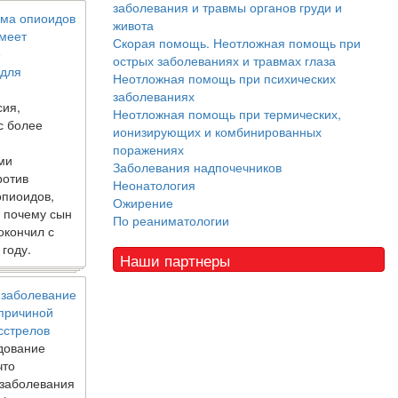
заболевания и травмы органов груди и
ма опиоидов
живота
имеет
Скорая помощь. Неотложная помощь при
е
острых заболеваниях и травмах глаза
 для
Неотложная помощь при психических
заболеваниях
сия,
Неотложная помощь при термических,
с более
ионизирующих и комбинированных
поражениях
ми
Заболевания надпочечников
ротив
Неонатология
опиоидов,
Ожирение
, почему сын
По реаниматологии
окончил с
 году.
Наши партнеры
 заболевание
 причиной
сстрелов
дование
что
 заболевания