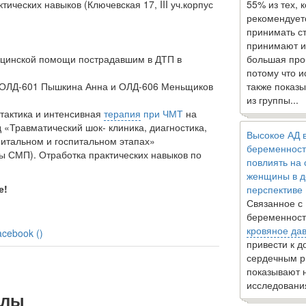
актических навыков
(Ключевская 17, III уч.корпус
55% из тех, 
рекомендует
принимать с
принимают и
ицинской помощи пострадавшим в ДТП в
большая про
потому что 
 ОЛД-601 Пышкина Анна и ОЛД-606 Меньщиков
также показы
из группы...
 тактика и интенсивная
терапия
при ЧМТ
на
 «Травматический шок- клиника, диагностика,
Высокое АД 
итальном и госпитальном этапах»
беременност
 СМП). Отработка практических навыков по
повлиять на
женщины в д
е
!
перспективе
Связанное с
беременност
кровяное да
acebook (
)
привести к 
сердечным р
показывают 
исследовани
алы