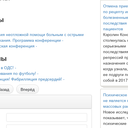
Отмена прие
по рецепту 
ы
болезненны
последствия
пациентов
ния неотложной помощи больным с острыми
Кэролин Кон
хания. Программа конференции -
столкнулась 
ская конференция -
серьезными
последствия
лы
репрессий п
назначения 
в ОДС! -
когда узнала
вания по футболу! -
ее подруги п
нция! Фибрилляция предсердий! -
собой в 2017
азад
Вперёд
Психическое
не является
массовых ра
Новое иссле
показывает, 
психические