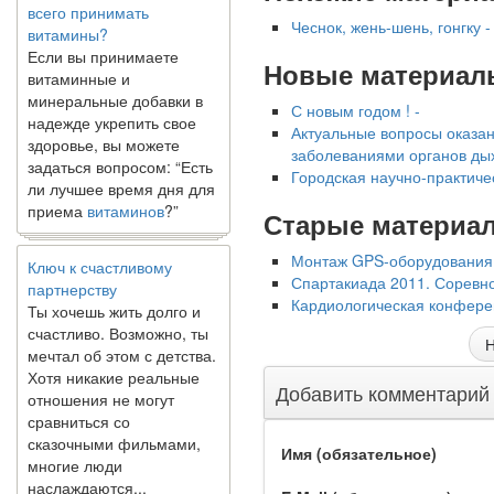
витамины?
Чеснок, жень-шень, гонгку -
Если вы принимаете
витаминные и
Новые материал
минеральные добавки в
надежде укрепить свое
С новым годом ! -
здоровье, вы можете
Актуальные вопросы оказа
задаться вопросом: “Есть
заболеваниями органов ды
ли лучшее время дня для
Городская научно-практиче
приема
витаминов
?”
Старые материа
Ключ к счастливому
Монтаж GPS-оборудования 
партнерству
Спартакиада 2011. Соревно
Ты хочешь жить долго и
Кардиологическая конфере
счастливо. Возможно, ты
мечтал об этом с детства.
Н
Хотя никакие реальные
отношения не могут
Добавить комментарий
сравниться со
сказочными фильмами,
многие люди
Имя (обязательное)
наслаждаются...