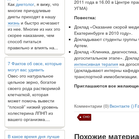
2011 года в 16.00 в Центре пр
многие причудливые
УГМА)
диеты приходят в нашу
Повестка:
жизнь
и быстро исчезают
из нее. Многие из них это
Доклад «Оказание скорой мед
скорее наказание, чем
Екатеринбурге в 2010 году».
способ питаться
Докладывают студенты группы
правильно и влиять на...
Артем.
Доклад «Клиника, диагностика,
догоспитальном этапе». Доклад
7 Фактов об овсе, которые
интенсивная терапия
на догосп
могут вас удивить
(докладывают интерны кафедры
Овес-это натуральное
транспортной иммобилизации.
цельное зерно, богатое
своего рода растворимой
Приглашаются
все
желающи
клетчаткой, которая
может помочь вывести
“плохой” низкий уровень
Комментарии (0)
Вконтакте (
)
F
холестерина ЛПНП из
вашего организма....
СНО
В какое время дня лучше
Похожие матери
всего принимать