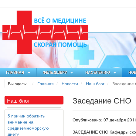
Как я заболел во время
локдауна?
Это странная ситуация:
вы соблюдали все меры
предосторожности
COVID-19 (вы почти все
ГЛАВНАЯ
ФЕЛЬДШЕРУ
НАСЕЛЕНИЮ
НО
время дома), но, тем не
Вы здесь:
Главная
Новости
Наш блог
Заседание
менее, вы каким-то
образом простудились.
Вы можете задаться...
Заседание СНО
Наш блог
5 причин обратить
внимание на
Опубликовано: 07 декабря 201
средиземноморскую
диету
ЗАСЕДАНИЕ СНО Кафедры скор
Как
диетолог
, я вижу, что