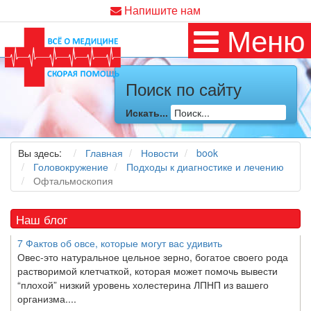
Напишите нам
Меню
Как я заболел во время локдауна?
Это странная ситуация: вы соблюдали все меры
предосторожности COVID-19 (вы почти все время дома),
Поиск по сайту
но, тем не менее, вы каким-то образом простудились. Вы
можете задаться...
Искать...
5 причин обратить внимание на средиземноморскую диету
Вы здесь:
Главная
Новости
book
Как
диетолог
, я вижу, что многие причудливые диеты
Головокружение
Подходы к диагностике и лечению
приходят в нашу
жизнь
и быстро исчезают из нее. Многие
Офтальмоскопия
из них это скорее наказание, чем способ питаться
правильно и влиять на...
Наш блог
7 Фактов об овсе, которые могут вас удивить
Овес-это натуральное цельное зерно, богатое своего рода
растворимой клетчаткой, которая может помочь вывести
“плохой” низкий уровень холестерина ЛПНП из вашего
организма....