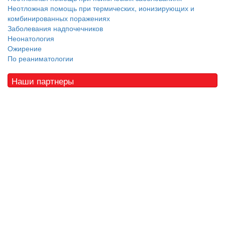
Неотложная помощь при термических, ионизирующих и
комбинированных поражениях
Заболевания надпочечников
Неонатология
Ожирение
По реаниматологии
Наши партнеры
© 2010 - 2021 / 03-Ektb.ru
Сайт о медицине и скорой помощи
.
Все права защищены. При копировании материалов ссылка