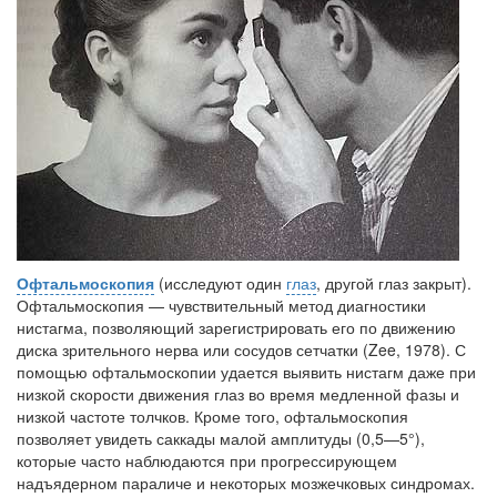
надзору в сфере
здравоохранения озвучила
тревожную статистику. Она
касаются увеличения риска
острой кардиотоксичности и
роста сопутствующих
осложнений от...
Закон о праве родителей находиться с детьми в
реанимации внесен в Госдуму
Соответствующий
Офтальмоскопия
(исследуют один
глаз
, другой глаз закрыт).
законопроект внесен в
Офтальмоскопия — чувствительный метод диагностики
палату на
нистагма, позволяющий зарегистрировать его по движению
рассмотрение. Суть его
диска зрительного нерва или сосудов сетчатки (Zee, 1978). С
заключается в
помощью офтальмоскопии удается выявить нистагм даже при
нахождении одного из
низкой скоро­сти движения глаз во время медленной фазы и
низкой частоте толчков. Кроме того, офтальмоскопия
родителей в
позволяет увидеть саккады малой амплитуды (0,5—5°),
больничной палате
которые часто наблюдаются при про­грессирующем
бесплатно, в течении всего срока лечения...
надъядерном параличе и некоторых мозжечковых синдромах.