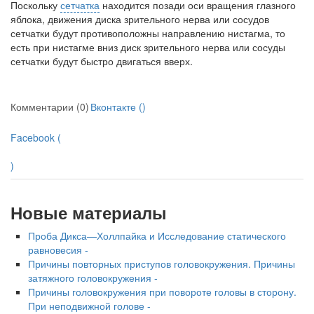
Поскольку
сетчатка
находится позади оси вращения глазного
яблока, движения диска зрительного нерва или сосудов
сетчатки будут противоположны направлению нистагма, то
есть при нистагме вниз диск зрительного нерва или сосуды
сетчатки бу­дут быстро двигаться вверх.
Комментарии (0)
Вконтакте (
)
Facebook (
)
Новые материалы
Проба Дикса—Холлпайка и Исследование статического
равновесия -
Причины повторных приступов головокру­жения. Причины
затяжного головокружения -
Причины головокружения при повороте голо­вы в сторону.
При неподвижной голове -