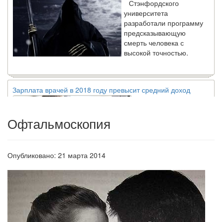
университета
разработали программу
предсказывающую
смерть человека с
высокой точностью.
Зарплата врачей в 2018 году превысит средний доход
россиян в два раза
Глава Минздрава РФ
Вероника Скворцова
Офтальмоскопия
опровергла
сообщение о падении
доходов медицинских
работников в
Опубликовано: 21 марта 2014
ближайшие годы. Она
заявила об этом на
встрече с журналистами ведущих...
Местная анестезия развивает кардиотоксичность
Федеральная служба по