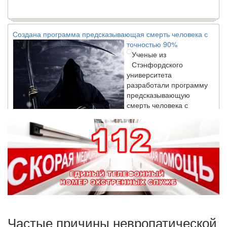
Создана программа предсказывающая смерть человека с
точностью 90%
Ученые из
Стэнфордского
университета
разработали программу
предсказывающую
смерть человека с
высокой точностью.
Зарплата врачей в 2018 году превысит средний доход
россиян в два раза
Глава Минздрава РФ
Вероника Скворцова
опровергла
сообщение о падении
доходов медицинских
работников в
Частые причины невропатической
ближайшие годы. Она