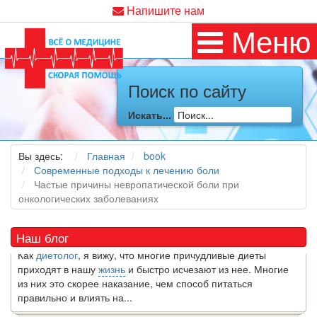
Напишите нам
Меню
Поиск по сайту
Искать...
Как я заболел во время локдауна?
Это странная ситуация: вы соблюдали все меры
Вы здесь:
Главная
book
предосторожности COVID-19 (вы почти все время дома),
Современные подходы к лечению боли
но, тем не менее, вы каким-то образом простудились. Вы
Частые причины невропатической боли при
можете задаться...
онкологических заболеваниях
5 причин обратить внимание на средиземноморскую диету
Наш блог
Как
диетолог
, я вижу, что многие причудливые диеты
приходят в нашу
жизнь
и быстро исчезают из нее. Многие
из них это скорее наказание, чем способ питаться
правильно и влиять на...