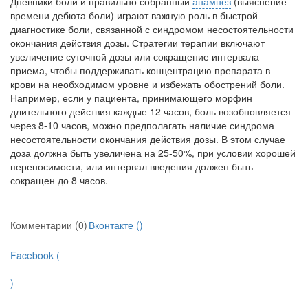
Дневники боли и правильно собранный
анамнез
(выяснение
времени дебюта боли) играют важную роль в быстрой
диагностике боли, связанной с синдро­мом несостоятельности
окончания дей­ствия дозы. Стратегии терапии вклю­чают
увеличение суточной дозы или сокращение интервала
приема, чтобы поддерживать концентрацию препарата в
крови на необходимом уровне и избе­жать обострений боли.
Например, если у пациента, принимающего морфин
длительного действия каждые 12 часов, боль возобновляется
через 8-10 часов, можно предполагать наличие синдрома
несостоятельности окончания действия дозы. В этом случае
доза должна быть увеличена на 25-50%, при условии хорошей
переносимости, или интервал введения должен быть
сокращен до 8 часов.
Комментарии (0)
Вконтакте (
)
Facebook (
)