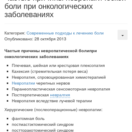
боли при онкологических
заявила об этом на
встрече с журналистами ведущих...
заболеваниях
Местная анестезия развивает кардиотоксичность
Федеральная служба по
Категория:
Современные подходы к лечению боли
надзору в сфере
Опубликовано: 28 октября 2013
здравоохранения озвучила
тревожную статистику. Она
Частые причины невропатической болипри
касаются увеличения риска
онкологических заболеваниях
острой кардиотоксичности и
Плечевая, шейная или крестцовая плексопатия
роста сопутствующих
Кахексия (стремительная потеря веса)
осложнений от...
Невропатия, спровоцированная химиотерапией
Невропатии
черепных нервов
Паранеопластическая сенсомоторная невропатия
Постгерпетическая
невралгия
Закон о праве родителей находиться с детьми в
Невропатия вследствие лучевой терапии
реанимации внесен в Госдуму
Соответствующий
Хирургические (послеоперационные) невропатии:
законопроект внесен в
фантомная боль
палату на
постмастэктомический синдром
рассмотрение. Суть его
постторакотомический синдром