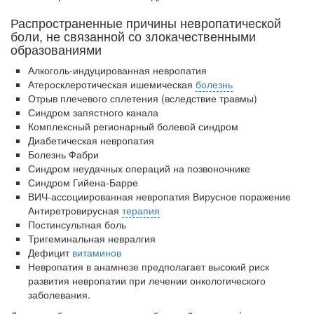
заключается в
нахождении одного из
Распространенные причины невропатической
родителей в
боли, не связанной со злокачественными
образованиями
больничной палате
бесплатно, в течении всего срока лечения...
Алкоголь-индуцированная невропатия
Атеросклеротическая ишемическая
болезнь
Отрыв плечевого сплетения (вследствие травмы)
Синдром запястного канала
Комплексный регионарный болевой синдром
Диабетическая невропатия
Болезнь Фабри
Синдром неудачных операций на позвоночнике
Синдром Гийена-Барре
ВИЧ-ассоциированная невропатия Вирусное поражение
Антиретровирусная
терапия
Постинсультная боль
Тригеминальная невралгия
Дефицит
витаминов
Невропатия в анамнезе предполагает высокий риск
развития невропатии при лечении онкологиче­ского
заболевания.