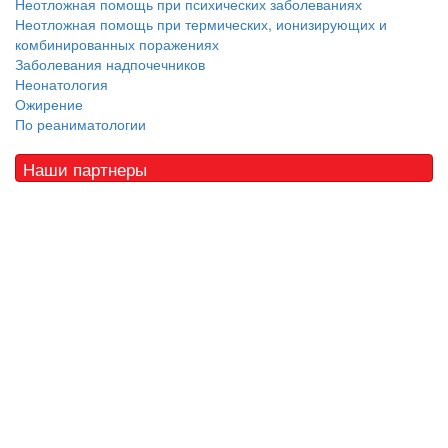
Неотложная помощь при психических заболеваниях
Неотложная помощь при термических, ионизирующих и
комбинированных поражениях
Заболевания надпочечников
Неонатология
Ожирение
По реаниматологии
Наши партнеры
© 2010 - 2021 / 03-Ektb.ru
Сайт о медицине и скорой помощи
.