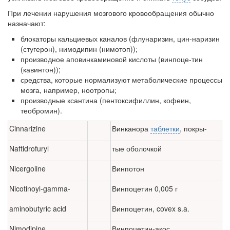
бесплатно, в течении всего срока лечения...
При лечении нарушения мозгового кровообращения обычно
назначают:
блокаторы кальциевых каналов (флунаризин, цин-наризин
(стугерон), нимодипин (нимотоп));
производное аповинкаминовой кислоты (винпоце-тин
(кавинтон));
средства, которые нормализуют метаболические процессы
мозга, например, ноотропы;
производные ксантина (пентоксифиллин, кофеин,
теобромин).
Cinnarizine
Винканора
таблетки
, покры-
Naftidrofuryl
тые оболочкой
Nicergoline
Винпотон
Nicotinoyl-gamma-
Винпоцетин 0,005 г
aminobutyric acid
Винпоцетин, covex s.a.
Nimodipine
Винпоцетин-акос