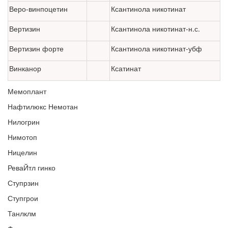
Веро-винпоцетин
Ксантинола никотинат
Вертизин
Ксантинола никотинат-н.с.
Вертизин форте
Ксантинола никотинат-убф
Винканор
Ксатинат
Мемоплант
Нафтилюкс Немотан
Нилогрин
Нимотоп
Ницелин
РеваЙтл гинко
Ступрзин
Ступгрои
Танлклм