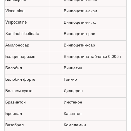
Vincamine
Винпоцетин-акри
Vinpocetine
Винпоцетин-н. с.
Xantinol nicotinate
Винпоцетин-рос
Амилоносар
Винпоцетин-сар
Балциннаризин
Винпоцетина таблетки 0,005 г
Билобил
Винцетин
Билобил форте
Гинкио
Болюсы хуато
Дилцерен
Бравинтон
Инстенон
Бреинал
Кавинтон
Вазобрал
Компламин