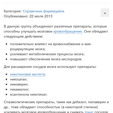
Местная анестезия развивает кардиотоксичность
Федеральная служба по
надзору в сфере
Категория:
Справочник фармацевта
здравоохранения озвучила
Опубликовано: 22 июля 2013
тревожную статистику. Она
касаются увеличения риска
В данную группу объединяют различные препараты,
которые
острой кардиотоксичности и
способны улучшать мозговое
кровообращение
. Они обладают
роста сопутствующих
следующим действием:
осложнений от...
положительно влияют на кровоснабжение и мик­
роциркуляцию мозга;
усиливают метаболические процессы мозга;
повышают обеспечение мозга кислородом.
Закон о праве родителей находиться с детьми в
реанимации внесен в Госдуму
Для расширения сосудов мозга используют препара­ты:
Соответствующий
никотиновая кислота
;
законопроект внесен в
никошпан;
палату на
никоверин;
рассмотрение. Суть его
пикамилон;
заключается в
ксантинола никотинат.
нахождении одного из
Спазмолитические препараты, такие как дибазол, папаверин и
родителей в
др., тоже обладают способностью (в некоторой степени)
больничной палате
усиливать мозговое кровообращение и снижать
тонус
сосудов.