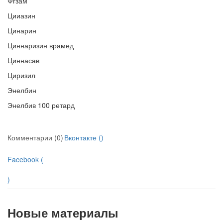
Фгзам
Цииазин
Цинарин
Циннаризин врамед
Циннасав
Циризил
Энелбин
Энелбив 100 ретард
Комментарии (0)
Вконтакте (
)
Facebook (
)
Новые материалы