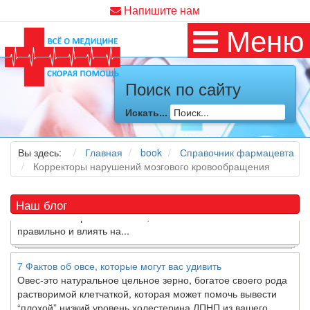
Напишите нам
Меню
Как я заболел во время локдауна?
Поиск по сайту
Это странная ситуация: вы соблюдали все меры
предосторожности COVID-19 (вы почти все время дома),
Искать...
но, тем не менее, вы каким-то образом простудились. Вы
можете задаться...
Вы здесь:
Главная
book
Справочник фармацевта
5 причин обратить внимание на средиземноморскую диету
Корректоры нарушений мозгового кровообращения
Как
диетолог
, я вижу, что многие причудливые диеты
приходят в нашу
жизнь
и быстро исчезают из нее. Многие
Наш блог
из них это скорее наказание, чем способ питаться
правильно и влиять на...
7 Фактов об овсе, которые могут вас удивить
Овес-это натуральное цельное зерно, богатое своего рода
растворимой клетчаткой, которая может помочь вывести
“плохой” низкий уровень холестерина ЛПНП из вашего
организма....