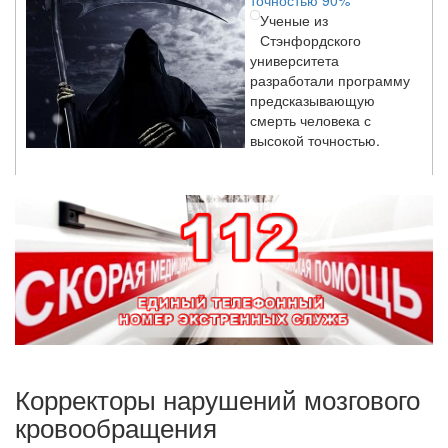
Ученые из
Стэнфордского
университета
разработали программу
предсказывающую
смерть человека с
высокой точностью.
Зарплата врачей в 2018 году превысит средний доход
россиян в два раза
Глава Минздрава РФ
Вероника Скворцова
опровергла
сообщение о падении
доходов медицинских
работников в
ближайшие годы. Она
заявила об этом на
Корректоры нарушений мозгового
встрече с журналистами ведущих...
кровообращения