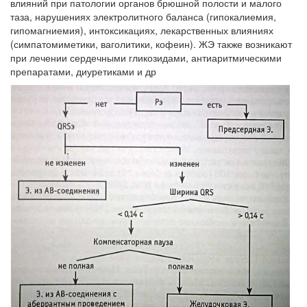
влияний при патологии органов брюшной полости и малого
больничной палате
таза, нарушениях электролитного баланса (гипокалиемия,
бесплатно, в течении всего срока лечения...
гипомагниемия), интоксикациях, лекарственных влияниях
(симпатомиметики, ваголитики, кофеин). ЖЭ также возникают
при лечении сердечными гликозидами, антиаритмическими
препаратами, диуретиками и др