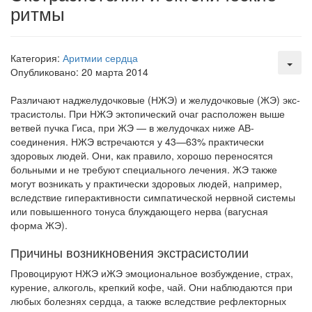
ритмы
Местная анестезия развивает кардиотоксичность
Федеральная служба по
надзору в сфере
Категория:
Аритмии сердца
здравоохранения озвучила
Опубликовано: 20 марта 2014
тревожную статистику. Она
касаются увеличения риска
Различают наджелудочковые
(НЖЭ) и желудочковые (ЖЭ) экс­
острой кардиотоксичности и
трасистолы. При НЖЭ эктопический очаг расположен выше
роста сопутствующих
ветвей пуч­ка Гиса, при ЖЭ — в желудочках ниже АВ-
осложнений от...
соединения. НЖЭ встреча­ются у 43—63% практически
здоровых людей. Они, как правило, хорошо переносятся
больными и не требуют специального лечения. ЖЭ также
Закон о праве родителей находиться с детьми в
могут возникать у практически здоровых людей, например,
реанимации внесен в Госдуму
вследствие гиперактивности симпатической нервной системы
Соответствующий
или повышенного то­нуса блуждающего нерва (вагусная
законопроект внесен в
форма ЖЭ).
палату на
Причины возникновения экстрасистолии
рассмотрение. Суть его
заключается в
Провоцируют НЖЭ иЖЭ эмоциональное возбуждение, страх,
нахождении одного из
ку­рение, алкоголь, крепкий кофе, чай. Они наблюдаются при
любых бо­лезнях сердца, а также вследствие рефлекторных
родителей в