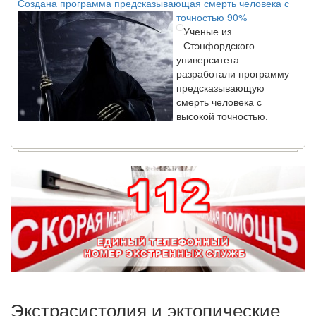
точностью 90%
Ученые из
Стэнфордского
университета
разработали программу
предсказывающую
смерть человека с
высокой точностью.
Зарплата врачей в 2018 году превысит средний доход
россиян в два раза
Глава Минздрава РФ
Вероника Скворцова
опровергла
сообщение о падении
доходов медицинских
работников в
ближайшие годы. Она
заявила об этом на
встрече с журналистами ведущих...
Экстрасистолия и эктопические