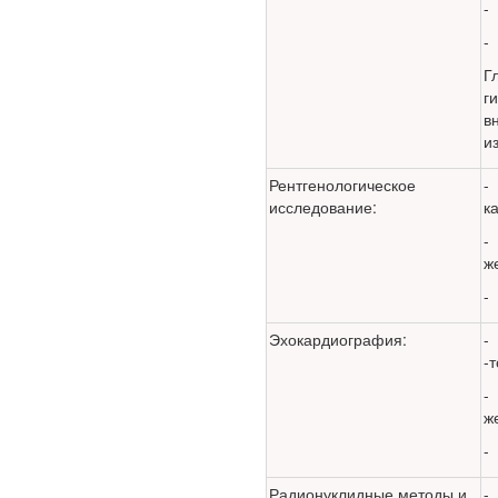
-
Глава Минздрава РФ
-
Вероника Скворцова
опровергла сообщение о
Г
падении доходов
г
медицинских работников
в
в ближайшие годы. Она
и
заявила об этом на
встрече с журналистами
Рентгенологическое
-
ведущих...
исследование:
к
-
Местная анестезия
ж
развивает
-
кардиотоксичность
Эхокардиография:
-
-
-
ж
-
Федеральная служба по
Радионуклидные методы и
-