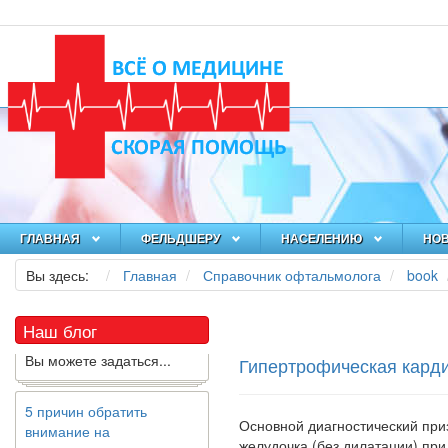
Как я заболел во время
локдауна?
Это странная ситуация:
вы соблюдали все меры
предосторожности
ГЛАВНАЯ
ФЕЛЬДШЕРУ
НАСЕЛЕНИЮ
НО
COVID-19 (вы почти все
время дома), но, тем не
Вы здесь:
Главная
Справочник офтальмолога
book
менее, вы каким-то
образом простудились.
Наш блог
Вы можете задаться...
Гипертрофическая кард
5 причин обратить
внимание на
средиземноморскую
Основной диагностический при
диету
желудочка (без дилатации) при