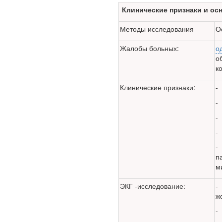
Клинические признаки и ос
Методы исследования
О
Жалобы больных:
о
Ученые из
о
Стэнфордского
к
университета
разработали программу
Клинические призна­ки:
-
предсказывающую
-
смерть человека с
высокой точностью.
-
-
Зарплата врачей в 2018
-
году превысит средний
п
доход россиян в два раза
м
ЭКГ -исследование:
-
ж
-