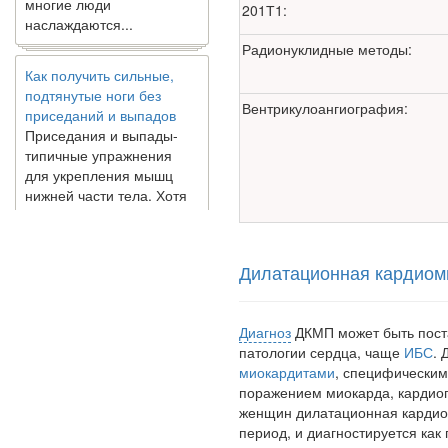
201Т1:
Как получить сильные,
Радионуклидные методы:
подтянутые ноги без
приседаний и выпадов
Приседания и выпады-
Вентрикулоангиография:
типичные упражнения
для укрепления мышц
нижней части тела. Хотя
они чрезвычайно
распространены, они не
могут быть безопасным
вариантом для всех.
Некоторые...
Дилатационная кардиом
Создана программа
Диагноз
ДКМП может быть поста
предсказывающая смерть
патологии сердца, чаще
ИБС
. 
человека с точностью
миокардитами
, специфическим
90%
поражением миокарда, кардио
женщин дилатационная кардио
период, и диагностируется как