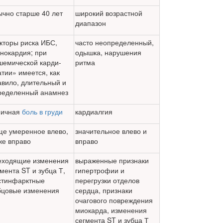
ычно старше 40 лет
широкий возрастной
диапазон
кторы риска ИБС,
часто неопределенный,
нокар­дия; при
одыш­ка, нарушения
шемической карди-
ритма
атии» имеется, как
авило, длительный и
ределенный анамнез
пичная
боль в груди
кардиалгия
ще умеренное влево,
значительное влево и
же вправо
вправо
еходящие изменения
выраженные признаки
мента ST и зубца Т,
гипер­трофии и
стинфарктные
перегрузки отделов
бцовые изменения
сердца, признаки
очагового повреждения
миокарда, изме­нения
сегмента ST и зубца Т