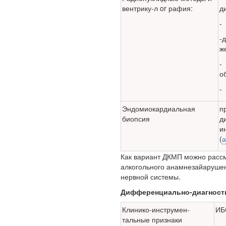
надзору в сфере
вентрику-л or рафия:
д
здравоохранения
озвучила тревожную
-
статистику. Она касаются
-
увеличения риска острой
ж
кардиотоксичности и
роста сопутствующих
-
осложнений от...
о
-
Закон о праве родителей
Эндомиокардиальная
п
находиться с детьми в
биопсия
д
реанимации внесен в
и
Госдуму
(
а
Как вариант ДКМП можно рассм
алкогольного анамнезайаруше
нервной системы.
Дифференциально-диагности
Соответствующий
Клинико-инструмен-
ИБ
тальные признаки
законопроект