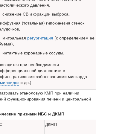
иастолического давления,
 снижение СВ и фракции выброса,
диффузная (тотальная) гипокинезия стенок
елудочков,
 митральная
регургитация
(с определением ее
бъема),
 интактные коронарные сосуды.
роводится при необходимости
ифференциальной диа­гностики с
нфильтративными заболеваниями миокарда
милоидоз
и др.).
атривать этаноловую КМП при на­личии
ний функционирования печени и центральной
ческие признаки ИБС и ДКМП
С
ДКМП