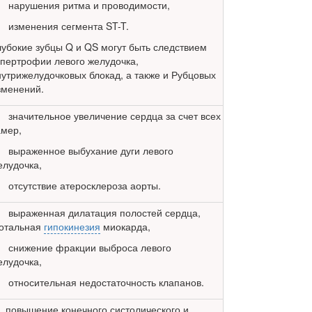
 нарушения ритма и проводимости,
 изменения сегмента ST-T.
лубокие зубцы Q и QS могут быть следствием
ипертрофии левого желудочка,
нутрижелудочковых блокад, а также и Рубцовых
зменений.
 значительное увеличение сердца за счет всех
амер,
 выраженное выбухание дуги левого
елудочка,
 отсутствие атеросклероза аорты.
 выраженная дилатация полостей сердца,
тотальная
гипокинезия
миокарда,
 снижение фракции выброса левого
елудочка,
 относительная недостаточность клапанов.
 повышение конечного систолического и