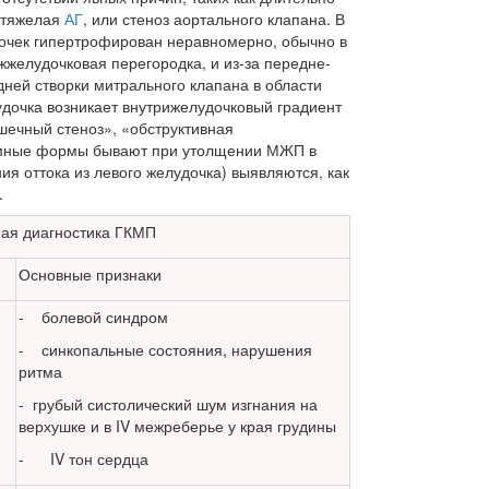
 тяжелая
АГ
, или стеноз аортального клапана. В
очек гипертрофи­рован неравномерно, обычно в
желудоч­ковая перегородка, и из-за передне-
ней створки митрального клапана в области
­дочка возникает внутрижелудочковый градиент
шечный стеноз», «обструктивная
омные формы бывают при утолщении МЖП в
ия оттока из левого желудочка) выявляются, как
.
ная диагностика ГКМП
Основные признаки
- болевой синдром
- синкопальные состояния, нарушения
ритма
- грубый систолический шум изгнания на
верхушке и в IV межреберье у края грудины
- IV тон сердца