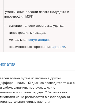
-уменьшение полости левого желудочка и
гипертрофия МЖП
- сужение полости левого желудочка,
- гипертрофия миокарда,
- митральная
регургитация
,
- неизмененные коронарные
артерии
.
иопатия
влен только путем исключения другой
Дифференциальный диагноз проводится также с
и заболеваниями, проте­кающими с
патиями и пороками сердца. У беременных
миопатия чаще развивается в околородовый
 перипартальная кардиоми­опатия.