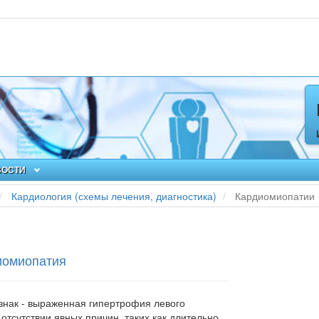
ВОСТИ
Кардиология (схемы лечения, диагностика)
Кардиомиопатии
иомиопатия
знак - выраженная гипертрофия левого
 отсутствии явных причин, таких как длительно