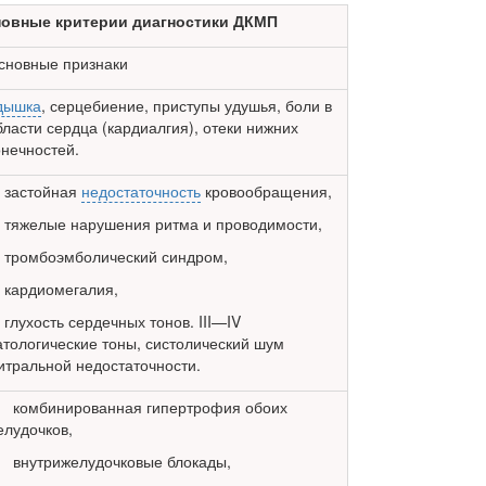
новные критерии диагностики ДКМП
сновные признаки
дышка
, серцебиение, приступы удушья, боли в
бласти серд­ца (кардиалгия), отеки нижних
онечностей.
 застойная
недостаточность
кровообращения,
 тяжелые нарушения ритма и проводимости,
 тромбоэмболический синдром,
 кардиомегалия,
 глухость сердечных тонов. III—IV
атологические тоны, систолический шум
итральной недостаточности.
 комбинированная гипертрофия обоих
елудочков,
 внутрижелудочковые блокады,