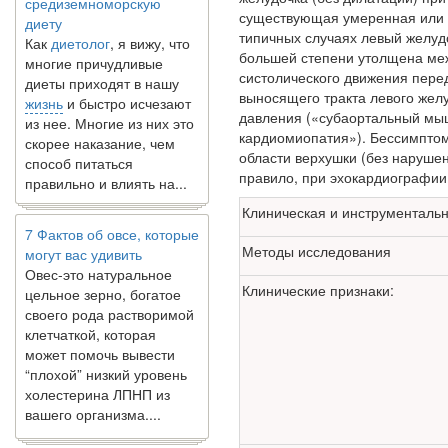
Как
диетолог
, я вижу, что
существующая умеренная или
многие причудливые
типичных случаях левый желуд
диеты приходят в нашу
большей степени утолщена меж
жизнь
и быстро исчезают
систолического движения перед
из нее. Многие из них это
выносящего тракта левого желу
скорее наказание, чем
давления («субаорталь­ный мы
способ питаться
кардиомиопатия»). Бессимп­т
правильно и влиять на...
области верхушки (без нарушен
правило, при эхокардиографии
7 Фактов об овсе, которые
Клиническая и инструменталь
могут вас удивить
Овес-это натуральное
Методы исследования
цельное зерно, богатое
своего рода растворимой
Клинические признаки:
клетчаткой, которая
может помочь вывести
“плохой” низкий уровень
холестерина ЛПНП из
вашего организма....
В какое время дня лучше