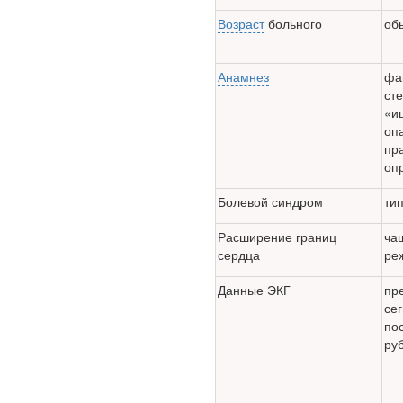
внесен в палату
Возраст
больного
об
на
рассмотрение.
Анамнез
фа
Суть его
сте
«и
заключается в
оп
нахождении
пр
оп
одного из
родителей в
Болевой синдром
ти
больничной
Расширение границ
ча
палате
сердца
ре
бесплатно, в
Данные ЭКГ
пр
течении всего
сег
по
срока лечения...
ру