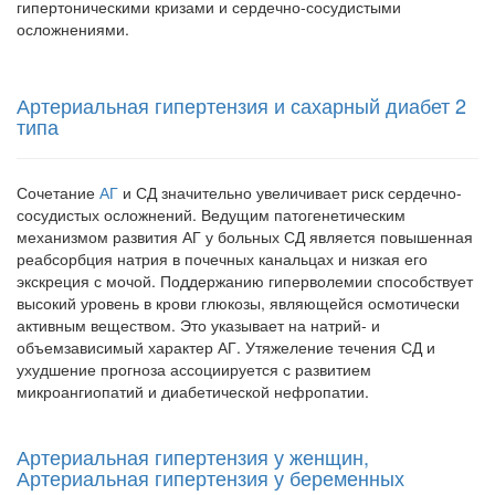
гипертоническими кризами и сердечно-сосудистыми
осложнениями.
Артериальная гипертензия и сахарный диабет 2
типа
Сочетание
АГ
и СД значительно увеличивает риск сердечно-
сосудис­тых осложнений. Ведущим патогенетическим
механизмом развития АГ у больных СД является повышенная
реабсорбция натрия в почечных канальцах и низкая его
экскреция с мочой. Поддержанию гиперволемии способствует
высокий уровень в крови глюкозы, являющейся осмотичес­ки
активным веществом. Это указывает на натрий- и
объемзависимый характер АГ. Утяжеление течения СД и
ухудшение прогноза ассоцииру­ется с развитием
микроангиопатий и диабетической нефропатии.
Артериальная гипертензия у женщин,
Артериальная гипертензия у беременных