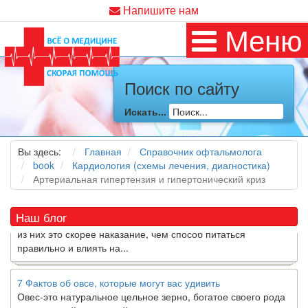
Напишите нам
Меню
Поиск по сайту
Как я заболел во время локдауна?
Это странная ситуация: вы соблюдали все меры
Искать...
предосторожности COVID-19 (вы почти все время дома),
но, тем не менее, вы каким-то образом простудились. Вы
можете задаться...
Вы здесь:
Главная
Справочник офтальмолога
book
Кардиология (схемы лечения, диагностика)
Артериальная гипертензия и гипертонический криз
5 причин обратить внимание на средиземноморскую диету
Как диетолог, я вижу, что многие причудливые диеты
приходят в нашу
жизнь
и быстро исчезают из нее. Многие
Наш блог
из них это скорее наказание, чем способ питаться
правильно и влиять на...
7 Фактов об овсе, которые могут вас удивить
Овес-это натуральное цельное зерно, богатое своего рода
растворимой клетчаткой, которая может помочь вывести