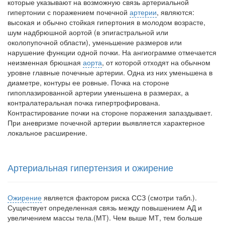
которые указывают на возмож­ную связь артериальной
гипертонии с поражением почечной
артерии
, являются:
Местная анестезия развивает кардиотоксичность
высокая и обычно стойкая гипертония в молодом возрасте,
Федеральная служба по
шум надбрюшной аортой (в эпигастральной или
надзору в сфере
околопупочной облас­ти), уменьшение размеров или
здравоохранения озвучила
нарушение функции одной почки. На ан­гиограмме отмечается
тревожную статистику. Она
неизменная брюшная
аорта
, от которой отходят на обычном
касаются увеличения риска
уровне главные почечные артерии. Одна из них уменьшена в
острой кардиотоксичности и
диаметре, контуры ее ровные. Почка на стороне
роста сопутствующих
гипоплазированной артерии уменьшена в размерах, а
осложнений от...
контралатеральная почка гипертро­фирована.
Контрастирование почки на стороне поражения запаздывает.
При аневризме почечной артерии выявляется характерное
локальное расширение.
Закон о праве родителей находиться с детьми в
реанимации внесен в Госдуму
Соответствующий
Артериальная гипертензия и ожирение
законопроект внесен в
палату на
рассмотрение. Суть его
Ожирение
является фактором риска ССЗ (смотри табл.).
заключается в
Сущес­твует определенная связь между повышением АД и
нахождении одного из
увеличением массы тела.(МТ). Чем выше МТ, тем больше
родителей в