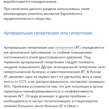
вырабатывается норадреналина.
больничной палате
При написании данного раздела использованы также
бесплатно, в течении всего срока лечения...
рекомендации комитета экспертов Европейс­кого
кардиологического общества.
Артериальная гипертензия или гипертония
Артериальная гипертензия или
гипертония
(AT) определяется
как хроническое заболевание со стойким повышением
систолического и/или диастолического давления. Под
термином артериальной гипер­тензии следует понимать
синдром повышенного ДД при эссенциальной гипертонии (или
гипертонической болезни) и симптоматической AT. В России
АГ занимает одно из первых мест по удельному весу в смер­
тность от ССЗ, и ее распространенность составляет примерно
40%. Проблема усложняется тем, что для популяции в целом
характерны не­информированность и неэффективность
2
лечения АГ
. Отсюда возникает и другая проблема —
необходимость в частых госпитализациях и стацио­нарном
лечении большого числа больных АГ в связи с