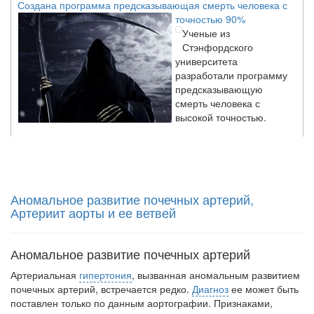
точностью 90%
Ученые из
Стэнфордского
университета
разработали программу
предсказывающую
смерть человека с
высокой точностью.
Зарплата врачей в 2018 году превысит средний доход
россиян в два раза
Глава Минздрава РФ
Аномальное развитие почечных артерий,
Вероника Скворцова
Артериит аорты и ее ветвей
опровергла
сообщение о падении
доходов медицинских
Аномальное развитие почечных артерий
работников в
ближайшие годы. Она
Артериальная
гипертония
, вызванная аномальным развитием
заявила об этом на
почеч­ных артерий, встречается редко.
Диагноз
ее может быть
встрече с журналистами ведущих...
поставлен толь­ко по данным аортографии. Признаками,