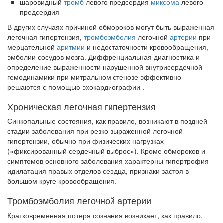
шаровидный
тромб
левого предсердия
миксома
левого
встрече с журналистами ведущих...
предсердия
В других случаях причиной обмороков могут быть выраженная
Местная анестезия развивает кардиотоксичность
легоч­ная гипертензия,
тромбоэмболия
легочной
артерии
при
Федеральная служба по
мерцательной
аритмии
и недостаточности кровообращения,
надзору в сфере
эмболии сосудов мозга. Диффренциальная диагностика и
здравоохранения озвучила
определение выраженности нарушен­ной внутрисердечной
тревожную статистику. Она
гемодинамики при митральном стенозе эффективно
касаются увеличения риска
решаются с помощью эхокардиографии .
острой кардиотоксичности и
роста сопутствующих
Хроническая легочная гипертензия
осложнений от...
Синкопальные состояния, как правило, возникают в поздней
стадии за­болевания при резко выраженной легочной
гипертензии, обычно при физических нагрузках
Закон о праве родителей находиться с детьми в
(«фиксированный сердечный выброс»). Кроме об­мороков и
реанимации внесен в Госдуму
симптомов основного заболевания характерны гипертрофия
Соответствующий
идилатация правых отделов сердца, признаки застоя в
законопроект внесен в
большом круге кровообращения.
палату на
Тромбоэмболия легочной артерии
рассмотрение. Суть его
заключается в
Кратковременная потеря сознания возникает, как правило,
нахождении одного из