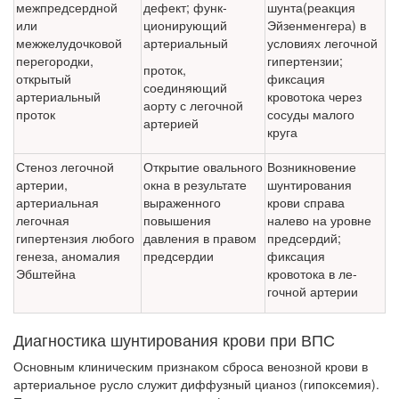
межпредсердной
дефект; функ­
шунта(реакция
или
ционирующий
Эйзенменгера) в
межжелудочковой
артериальный
условиях легочной
перегородки,
гипертензии;
проток,
открытый
фиксация
соединяющий
артериальный
кровотока через
аорту с легочной
проток
сосуды малого
артерией
круга
Стеноз легочной
Открытие овального
Возникновение
артерии,
окна в результате
шунтиро­вания
артериальная
выраженного
крови справа
легочная
повышения
налево на уровне
гипертензия любого
давления в пра­вом
предсердий;
гене­за, аномалия
предсердии
фиксация
Эбштейна
кровотока в ле­
гочной артерии
Диагностика шунтирования крови при ВПС
Основным клиническим признаком сброса венозной крови в
арте­риальное русло служит диффузный цианоз (гипоксемия).