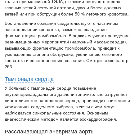
только при массивной ТЭЛА, окклюзии легочного ствола,
родителей в
главных ветвей легочной артерии, двух и более долевых
больничной палате
ветвей или при обструкции более 50 % ле­гочного кровотока.
бесплатно, в течении всего срока лечения...
Востановление сознания свидетельствуют о частичном
восстанов­лении кровотока, возможно, вследствие
фрагментации тромбоэмбола. В редких случаях проведение
реанимационных мероприятий (наружный массаж сердца),
вызывающих фрагментацию тромбоэмбола, приводит к
уменьшению степени обструкции, увеличению легочного
кровотока и восстановлению сознания. Смотри также на стр.
253.
Тампонада сердца
У больных с тампонадой сердца повышение
внутриперикардиального дав­ления значительно затрудняет
диастолическое наполнение сердца, про­исходит снижение и
«фиксация» сердечного выброса, в связи с чем могут
наблюдаться синкопальные состояния. Основным
диагностическим ме­тодом является эхокардиография.
Расслаивающая аневризма аорты