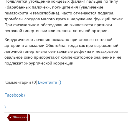
Появляется утолщение концевых фаланг пальцев по типу
«барабанных палочек», полицитемия (увеличение
гематокрита и гемоглобина), часто отмечают­ся подагра,
тромбозы сосудов малого круга и нарушение функций почек.
При физикальном обследовании выявляются признаки
легочной гипер­тензии или стеноза легочной артерии.
Хирургическое лечение показано при стенозе легочной
артерии и ано­малии Эбштейна, тогда как при выраженной
легочной гипертензии сеп-тальные дефекты и незакрытое
овальное окно приобретают компенса­торное значение и не
подлежат хирургической коррекции.
Комментарии (0)
Вконтакте (
)
Facebook (
)
Обмороки