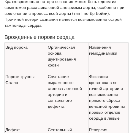
Кратковременная потеря сознания может быть одним из
симптомов рас­слаивающей аневризмы аорты, особенно при
вовлечении в процесс всей аорты (тип I по Де Бейки).
Причиной потери сознания является возник­новение острой
тампонады сердца
Врожденные пороки сердца
Вид порока
Органическая
Изменения
основа
гемодинамики
шунтирования
крови
Пороки группы
Сочетание
Фиксация
Фалло
выраженного
кровотока в ле­
стеноза легочной
гочной артерии и
артерии и
возник­новение
септального
прямого сброса
дефекта
венозной крови из
правых отделов
сердца в левые
Дефект
Септальный
Реверсия