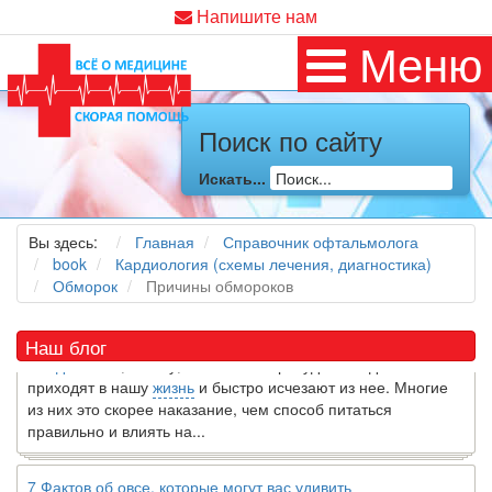
Напишите нам
Меню
Поиск по сайту
Искать...
Как я заболел во время локдауна?
Это странная ситуация: вы соблюдали все меры
предосторожности COVID-19 (вы почти все время дома),
Вы здесь:
Главная
Справочник офтальмолога
но, тем не менее, вы каким-то образом простудились. Вы
book
Кардиология (схемы лечения, диагностика)
можете задаться...
Обморок
Причины обмороков
5 причин обратить внимание на средиземноморскую диету
Наш блог
Как
диетолог
, я вижу, что многие причудливые диеты
приходят в нашу
жизнь
и быстро исчезают из нее. Многие
из них это скорее наказание, чем способ питаться
правильно и влиять на...
7 Фактов об овсе, которые могут вас удивить