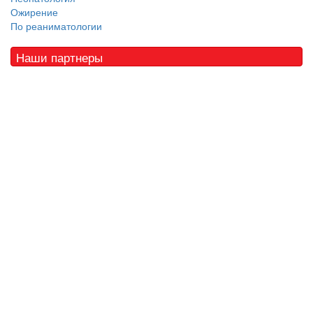
Ожирение
По реаниматологии
Наши партнеры
© 2010 - 2021 / 03-Ektb.ru
Сайт о медицине и скорой помощи
.
Все права защищены. При копировании материалов ссылка
обязательна.