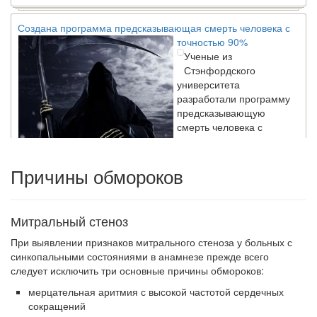
Создана программа предсказывающая смерть человека с
точностью 90%
Ученые из
Стэнфордского
университета
разработали программу
предсказывающую
смерть человека с
высокой точностью.
Причины обмороков
Зарплата врачей в 2018 году превысит средний доход
россиян в два раза
Глава Минздрава РФ
Митральный стеноз
Вероника Скворцова
опровергла
При выявлении признаков митрального стеноза у больных с
сообщение о падении
синкопальными состояниями в анамнезе прежде всего
доходов медицинских
следует исключить три ос­новные причины обмороков:
работников в
мерцательная аритмия с высокой частотой сердечных
ближайшие годы. Она
сокращений
заявила об этом на