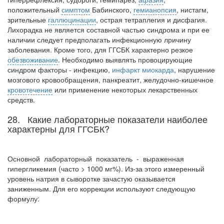
положительный
симптом
Бабинского,
гемианопсия
, нистагм,
зрительные
галлюцинации
, острая тетраплегия и дисфагия.
Лихорадка не является составной частью синдрома и при ее
наличии следует предполагать инфекционную лричину
заболевания. Кроме того, для ГГСБК характерно резкое
обезвоживание
. Необходимо выявлять провоцирующие
синдром факторы - инфекцию,
инфаркт миокарда
, нарушение
мозгового кровообращения, панкреатит, желудочно-кишечное
кровотечение
или применение некоторых лекарственных
средств.
28. Какие лабораторные показатели наиболее
характерны для ГГСБК?
Основной лабораторный показатель - выраженная
гипергликемия (часто > 1000 мг%). Из-за этого измеренный
уровень натрия в сыворотке зачастую оказывается
заниженным. Для его коррекции используют следующую
формулу: