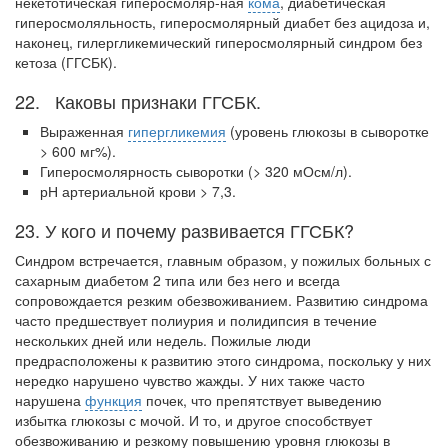
некетотическая гиперосмоляр-ная
кома
, диабетическая
гиперосмоляльность, гиперосмолярный диабет без ацидоза и,
Местная анестезия развивает кардиотоксичность
наконец, гилергликемический гиперосмолярный синдром без
Федеральная служба по
кетоза (ГГСБК).
надзору в сфере
здравоохранения озвучила
22. Каковы признаки ГГСБК.
тревожную статистику. Она
касаются увеличения риска
Выраженная
гипергликемия
(уровень глюкозы в сыворотке
острой кардиотоксичности и
> 600 мг%).
роста сопутствующих
Гиперосмолярность сыворотки (> 320 мОсм/л).
осложнений от...
рН артериальной крови > 7,3.
23. У кого и почему развивается ГГСБК?
Закон о праве родителей находиться с детьми в
Синдром встречается, главным образом, у пожилых больных с
реанимации внесен в Госдуму
сахарным диабе­том 2 типа или без него и всегда
Соответствующий
сопровождается резким обезвоживанием. Развитию синдрома
часто предшествует полиурия и полидипсия в течение
законопроект внесен в
нескольких дней или недель. Пожилые люди
палату на
предрасположены к развитию этого синдрома, посколь­ку у них
рассмотрение. Суть его
нередко нарушено чувство жажды. У них также часто
заключается в
нарушена
функция
почек, что препятствует выведению
нахождении одного из
избытка глюкозы с мочой. И то, и другое способ­ствует
родителей в
обезвоживанию и резкому повышению уровня глюкозы в