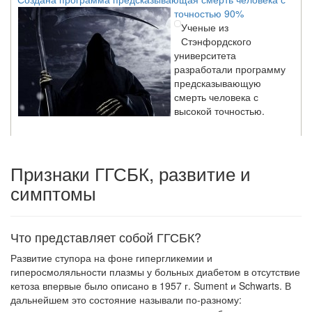
точностью 90%
Ученые из
Стэнфордского
университета
разработали программу
предсказывающую
смерть человека с
высокой точностью.
Зарплата врачей в 2018 году превысит средний доход
Признаки ГГСБК, развитие и
россиян в два раза
Глава Минздрава РФ
симптомы
Вероника Скворцова
опровергла
сообщение о падении
Что представляет собой ГГСБК?
доходов медицинских
работников в
Развитие ступора на фоне гипергликемии и
ближайшие годы. Она
гиперосмоляльности плазмы у боль­ных диабетом в отсутствие
заявила об этом на
кетоза впервые было описано в 1957 г. Sument и Schwarts. В
встрече с журналистами ведущих...
дальнейшем это состояние называли по-разному: