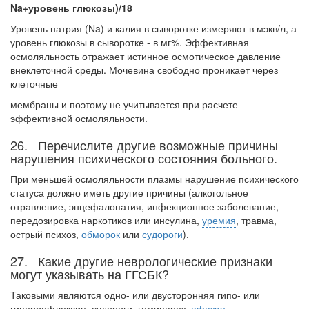
Na+уровень глюкозы)/18
Уровень натрия (Na) и калия в сыворотке измеряют в мэкв/л, а
уровень глюко­зы в сыворотке - в мг%. Эффективная
осмоляльность отражает истинное осмотиче­ское давление
внеклеточной среды. Мочевина свободно проникает через
клеточные
мембраны и поэтому не учитывается при расчете
эффективной осмоляльности.
26. Перечислите другие возможные причины
нарушения психического состояния больного.
При меньшей осмоляльности плазмы нарушение психического
статуса должно иметь другие причины (алкогольное
отравление, энцефалопатия, инфекционное за­болевание,
передозировка наркотиков или инсулина,
уремия
, травма,
острый пси­хоз,
обморок
или
судороги
).
27. Какие другие неврологические признаки
могут указывать на ГГСБК?
Таковыми являются одно- или двусторонняя гипо- или
гиперрефлексия, судороги, гемипарез,
афазия
,