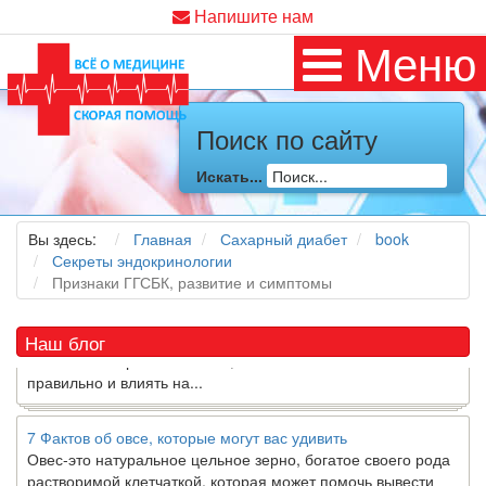
Напишите нам
Меню
Поиск по сайту
Как я заболел во время локдауна?
Это странная ситуация: вы соблюдали все меры
Искать...
предосторожности COVID-19 (вы почти все время дома),
но, тем не менее, вы каким-то образом простудились. Вы
можете задаться...
Вы здесь:
Главная
Сахарный диабет
book
Секреты эндокринологии
5 причин обратить внимание на средиземноморскую диету
Признаки ГГСБК, развитие и симптомы
Как
диетолог
, я вижу, что многие причудливые диеты
приходят в нашу
жизнь
и быстро исчезают из нее. Многие
Наш блог
из них это скорее наказание, чем способ питаться
правильно и влиять на...
7 Фактов об овсе, которые могут вас удивить
Овес-это натуральное цельное зерно, богатое своего рода
растворимой клетчаткой, которая может помочь вывести