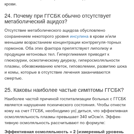
больничной палате
крови.
бесплатно, в течении всего срока лечения...
24. Почему при ГГСБК обычно отсутствует
метаболический ацидоз?
Отсутствие метаболического ацидоза обусловлено
сохранением некоторого уровня
инсулина
в крови и/или
меньшим возрастанием концентрации контррегуля-торных
гормонов. Оба этих фактора препятствуют липолизу и
продукции кетоно­вых тел. Гипергликемия приводит к
глюкозурии, осмотическому диурезу, гиперос­моляльности
плазмы, обезвоживанию клеток, гиповолемии, развитию шока
и комы, которые в отсутствие лечения заканчиваются
смертью.
25. Каковы наиболее частые симптомы ГГСБК?
Наиболее частой причиной госпитализации больных с ГГСБК
является нарушение психического состояния. Чтобы отнести
кому на счет ГГСБК, необходимо уо| диться, что эффективная
осмоляляльность плазмы превышает 340 мОсм/л. Эффек­
тивную осмоляльность рассчитывают по формуле:
Эффективная осмоляльность = 2 (измеренный уровень