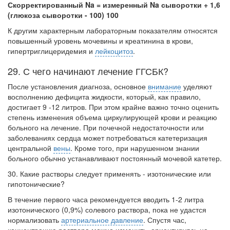
Скорректированный Na = измеренный Na сыворотки + 1,6
(глюкоза сыворотки - 100) 100
К другим характерным лабораторным показателям относятся
повышенный уро­вень мочевины и креатинина в крови,
гипертриглицеридемия и
лейкоцитоз
.
29. С чего начинают лечение ГГСБК?
После установления диагноза, основное
внимание
уделяют
восполнению дефи­цита жидкости, который, как правило,
достигает 9 -12 литров. При этом крайне важ­но точно оценить
степень изменения объема циркулирующей крови и реакцию
боль­ного на лечение. При почечной недостаточности или
заболеваниях сердца может потребоваться катетеризация
центральной
вены
. Кроме того, при нарушенном знании
больного обычно устанавливают постоянный мочевой катетер.
30. Какие растворы следует применять - изотонические или
гипотонические?
В течение первого часа рекомендуется вводить 1-2 литра
изотонического (0,9%) солевого раствора, пока не удастся
нормализовать
артериальное давление
. Спустя час,