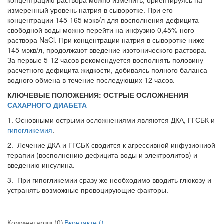
концентрацию раствора можно изменить, ориентируясь на
измеренный уровень натрия в сыворотке. При его
концентрации 145-165 мэкв/л для восполнения дефи­цита
свободной воды можно перейти на инфузию 0,45%-ного
раствора NaCl. При концентрации натрия в сыворотке ниже
145 мэкв/л, продолжают введение изо­тонического раствора.
За первые 5-12 часов рекомендуется восполнять половину
расчетного дефицита жидкости, добиваясь полного баланса
водного обмена в тече­ние последующих 12 часов.
КЛЮЧЕВЫЕ ПОЛОЖЕНИЯ: ОСТРЫЕ ОСЛОЖНЕНИЯ
САХАРНОГО ДИАБЕТА
1. Основными острыми осложнениями являются ДКА, ГГСБК и
гипогликемия
.
2. Лечение ДКА и ГГСБК сводится к агрессивной инфузиониой
терапии (восполнению дефицита воды и электролитов) и
введению инсулина.
3. При гипогликемии сразу же необходимо вводить глюкозу и
устранять возможные провоцирующие факторы.
Комментарии (0)
Вконтакте (
)